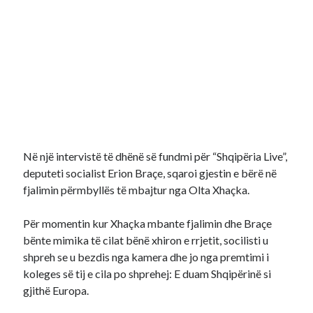
Në një intervistë të dhënë së fundmi për “Shqipëria Live”,
deputeti socialist Erion Braçe, sqaroi gjestin e bërë në
fjalimin përmbyllës të mbajtur nga Olta Xhaçka.
Për momentin kur Xhaçka mbante fjalimin dhe Braçe
bënte mimika të cilat bënë xhiron e rrjetit, socilisti u
shpreh se u bezdis nga kamera dhe jo nga premtimi i
koleges së tij e cila po shprehej: E duam Shqipërinë si
gjithë Europa.