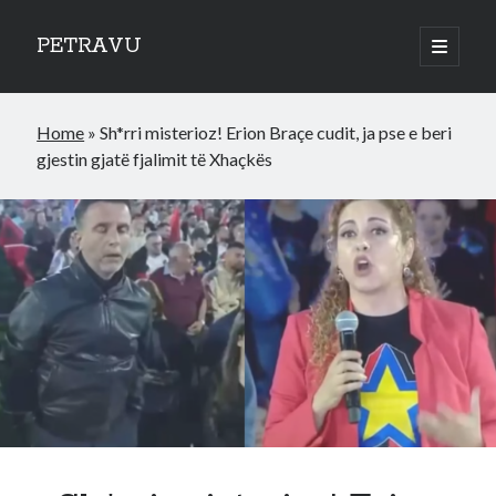
PETRAVU
open
primary
Sidebar
menu
Categories
Home
»
Sh*rri misterioz! Erion Braçe cudit, ja pse e beri
Bank
gjestin gjatë fjalimit të Xhaçkës
Credit Cards
Uncategorized
World