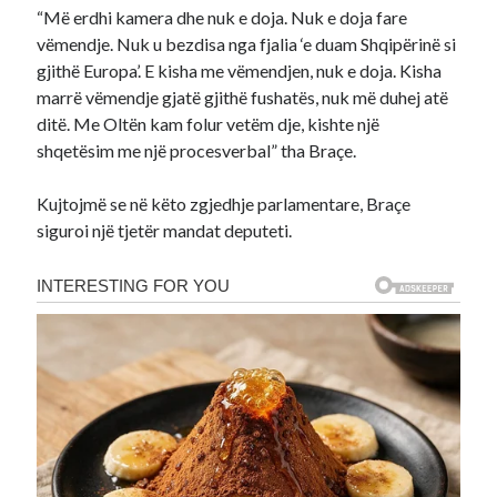
“Më erdhi kamera dhe nuk e doja. Nuk e doja fare
vëmendje. Nuk u bezdisa nga fjalia ‘e duam Shqipërinë si
gjithë Europa’. E kisha me vëmendjen, nuk e doja. Kisha
marrë vëmendje gjatë gjithë fushatës, nuk më duhej atë
ditë. Me Oltën kam folur vetëm dje, kishte një
shqetësim me një procesverbal” tha Braçe.
Kujtojmë se në këto zgjedhje parlamentare, Braçe
siguroi një tjetër mandat deputeti.