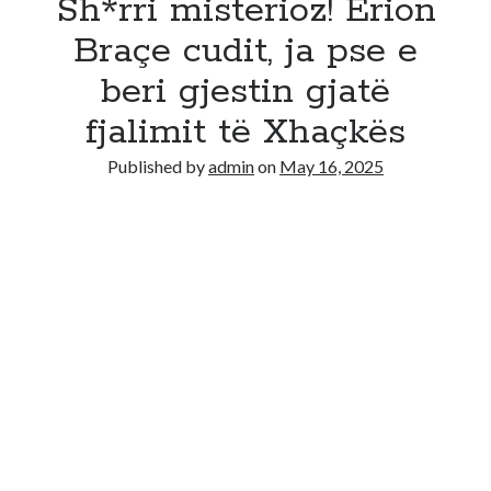
Sh*rri misterioz! Erion
Braçe cudit, ja pse e
beri gjestin gjatë
fjalimit të Xhaçkës
Published by
admin
on
May 16, 2025