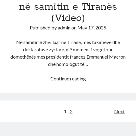
në samitin e Tiranës
(Video)
Published by
admin
on
May 17, 2025
Në samitin e zhvilluar në Tiranë, mes takimeve dhe
deklaratave zyrtare, një moment i vogël por
domethënës mes presidentit francez Emmanuel Macron
dhe homologut të…
“Kurthi
Continue reading
i
gishtit”/
Kur
politika
Posts
1
2
Next
flet
pagination
me
trup,