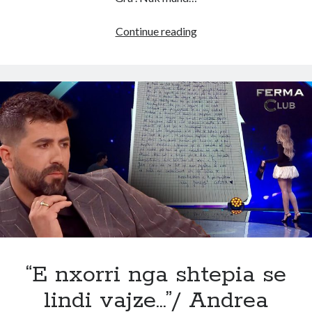
Rikthehet
Continue reading
ne
Top
Channel
Joz
Marku!
E
zbulon
troc
cfare
i
ka
ndodhur
me
Gjestin
“E nxorri nga shtepia se
pas
lindi vajze…”/ Andrea
shpulles