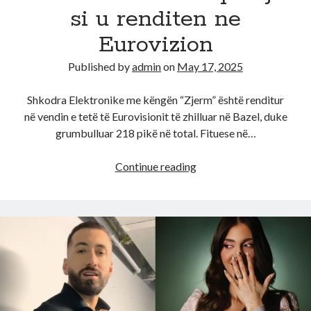
si u renditen ne
e
8
Eurovizion
Published by
admin
on
May 17, 2025
Shkodra Elektronike me këngën “Zjerm” është renditur
në vendin e tetë të Eurovisionit të zhilluar në Bazel, duke
grumbulluar 218 pikë në total. Fituese në…
Votat
Continue reading
e
publikut
bejne
mrekulline!
Shkodra
Elektronike
shkelqen!
Ja