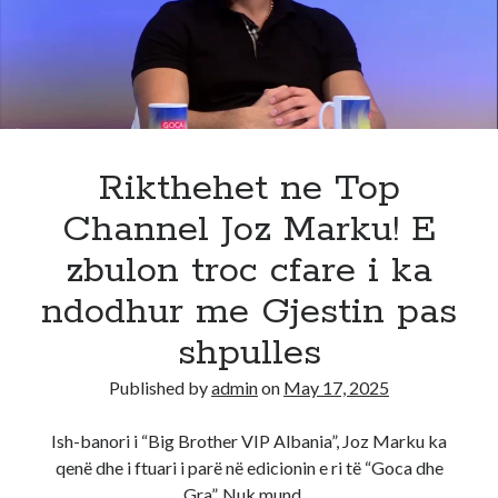
ndodh
pas
“Big
Brother
VIP
4”,
Gjesti
Rikthehet ne Top
i
Channel Joz Marku! E
thotë
të
zbulon troc cfare i ka
gjitha:
ndodhur me Gjestin pas
Më
mungon
shpulles
Egli,
doja
Published by
admin
on
May 17, 2025
ta
Ish-banori i “Big Brother VIP Albania”, Joz Marku ka
qenë dhe i ftuari i parë në edicionin e ri të “Goca dhe
Gra”. Nuk mund…