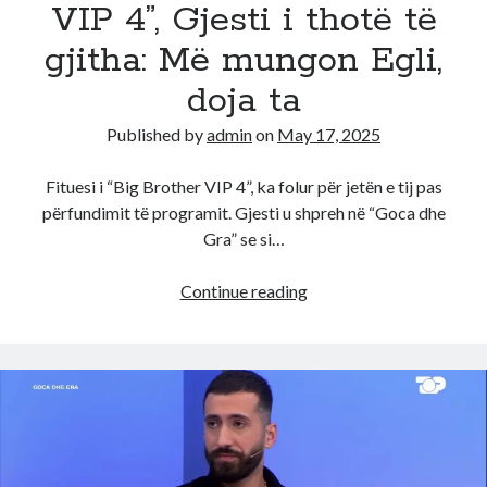
VIP 4”, Gjesti i thotë të
gjitha: Më mungon Egli,
doja ta
Published by
admin
on
May 17, 2025
Fituesi i “Big Brother VIP 4”, ka folur për jetën e tij pas
përfundimit të programit. Gjesti u shpreh në “Goca dhe
Gra” se si…
Nga
Continue reading
pa
buke
ne
milioner!
Cfare
po
i