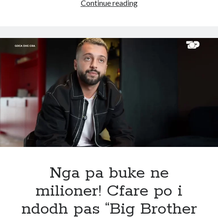
E
Continue reading
fundit!
Edi
Rama
h*kmerret
ndaj
Elvis
Roshit!
Urgjente
ajo
cfare
po
ndodh
sonte
Nga pa buke ne
milioner! Cfare po i
ndodh pas “Big Brother