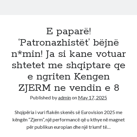
E paparë!
‘Patronazhistët’ bëjnë
n*min! Ja si kane votuar
shtetet me shqiptare qe
e ngriten Kengen
ZJERM ne vendin e 8
Published by
admin
on
May 17, 2025
Shqipëria i vuri flakën skenës së Eurovision 2025 me
këngën “Zjerm”, një performancë që u kthye në magnet
për publikun europian dhe një triumf të…