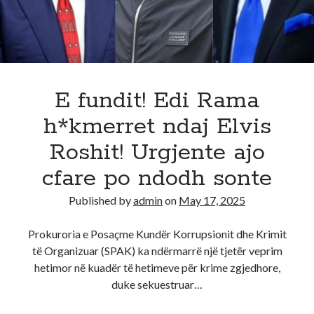
kush
do
jete
Socialisti
qe
do
E fundit! Edi Rama
marre
h*kmerret ndaj Elvis
Tiranen
Roshit! Urgjente ajo
cfare po ndodh sonte
Published by
admin
on
May 17, 2025
Prokuroria e Posaçme Kundër Korrupsionit dhe Krimit
të Organizuar (SPAK) ka ndërmarrë një tjetër veprim
hetimor në kuadër të hetimeve për krime zgjedhore,
duke sekuestruar…