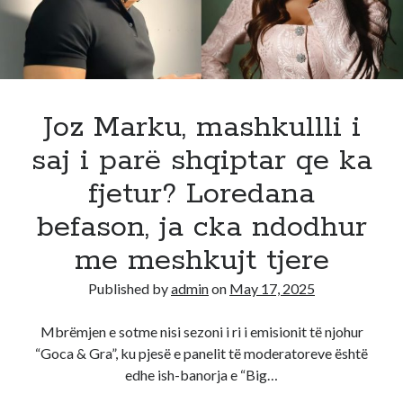
si
u
renditen
ne
Eurovizion
Joz Marku, mashkullli i
saj i parë shqiptar qe ka
fjetur? Loredana
befason, ja cka ndodhur
me meshkujt tjere
Published by
admin
on
May 17, 2025
Mbrëmjen e sotme nisi sezoni i ri i emisionit të njohur
“Goca & Gra”, ku pjesë e panelit të moderatoreve është
edhe ish-banorja e “Big…