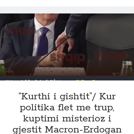
Zheji:
“Lufta”
që
Europa
shpalli
nga
Tirana!
“Kurthi i gishtit”/ Kur
politika flet me trup,
kuptimi misterioz i
gjestit Macron-Erdogan