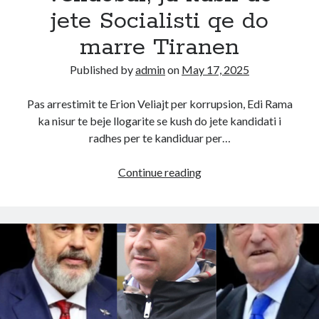
jete Socialisti qe do
marre Tiranen
Published by
admin
on
May 17, 2025
Pas arrestimit te Erion Veliajt per korrupsion, Edi Rama
ka nisur te beje llogarite se kush do jete kandidati i
radhes per te kandiduar per…
Nxorri
Continue reading
jashte
loje
Veliajn!
Edi
Rama
i
vendosur,
ja