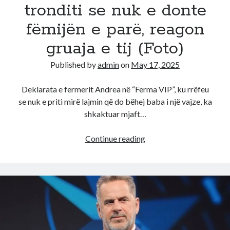
tronditi se nuk e donte
fëmijën e parë, reagon
gruaja e tij (Foto)
Published by
admin
on
May 17, 2025
Deklarata e fermerit Andrea në “Ferma VIP”, ku rrëfeu
se nuk e priti mirë lajmin që do bëhej baba i një vajze, ka
shkaktuar mjaft…
“E
Continue reading
nxorri
nga
shtepia
se
lindi
vajze…”/
Andrea