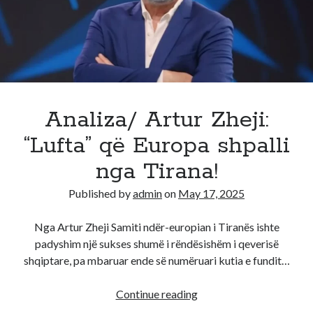
tronditi
se
nuk
e
donte
fëmijën
e
Analiza/ Artur Zheji:
parë,
“Lufta” që Europa shpalli
reagon
gruaja
nga Tirana!
e
Published by
admin
on
May 17, 2025
tij
(Foto)
Nga Artur Zheji Samiti ndër-europian i Tiranës ishte
padyshim një sukses shumë i rëndësishëm i qeverisë
shqiptare, pa mbaruar ende së numëruari kutia e fundit…
Analiza/
Continue reading
Artur