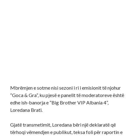
Mbrëmjen e sotme nisi sezoni i ri i emisionit të njohur
“Goca & Gra”, ku pjesë e panelit të moderatoreve është
edhe ish-banorja e “Big Brother VIP Albania 4”,
Loredana Brati.
Gjatë transmetimit, Loredana bëri një deklaratë që
tërhoqi vëmendjen e publikut, teksa foli për raportin e