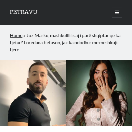
PETRAVU
open
primary
Sidebar
menu
Categories
Home
»
Joz Marku, mashkullli i saj i parë shqiptar qe ka
Bank
fjetur? Loredana befason, ja cka ndodhur me meshkujt
Credit Cards
tjere
Uncategorized
World