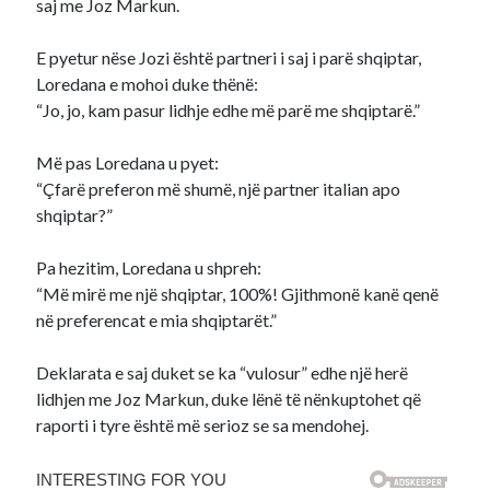
saj me Joz Markun.
E pyetur nëse Jozi është partneri i saj i parë shqiptar,
Loredana e mohoi duke thënë:
“Jo, jo, kam pasur lidhje edhe më parë me shqiptarë.”
Më pas Loredana u pyet:
“Çfarë preferon më shumë, një partner italian apo
shqiptar?”
Pa hezitim, Loredana u shpreh:
“Më mirë me një shqiptar, 100%! Gjithmonë kanë qenë
në preferencat e mia shqiptarët.”
Deklarata e saj duket se ka “vulosur” edhe një herë
lidhjen me Joz Markun, duke lënë të nënkuptohet që
raporti i tyre është më serioz se sa mendohej.