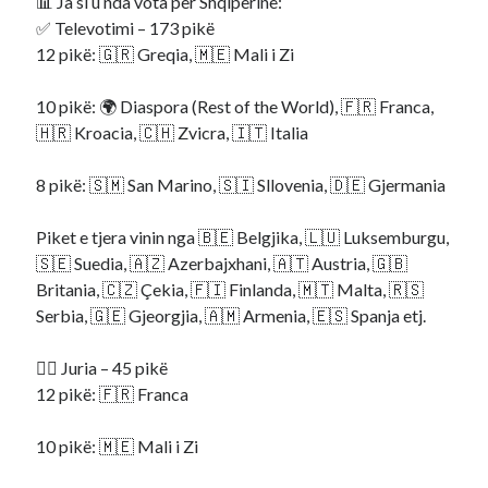
📊 Ja si u nda vota për Shqipërinë:
✅ Televotimi – 173 pikë
12 pikë: 🇬🇷 Greqia, 🇲🇪 Mali i Zi
10 pikë: 🌍 Diaspora (Rest of the World), 🇫🇷 Franca,
🇭🇷 Kroacia, 🇨🇭 Zvicra, 🇮🇹 Italia
8 pikë: 🇸🇲 San Marino, 🇸🇮 Sllovenia, 🇩🇪 Gjermania
Piket e tjera vinin nga 🇧🇪 Belgjika, 🇱🇺 Luksemburgu,
🇸🇪 Suedia, 🇦🇿 Azerbajxhani, 🇦🇹 Austria, 🇬🇧
Britania, 🇨🇿 Çekia, 🇫🇮 Finlanda, 🇲🇹 Malta, 🇷🇸
Serbia, 🇬🇪 Gjeorgjia, 🇦🇲 Armenia, 🇪🇸 Spanja etj.
👩‍⚖️ Juria – 45 pikë
12 pikë: 🇫🇷 Franca
10 pikë: 🇲🇪 Mali i Zi