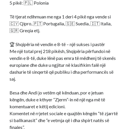
5 pikë: 🇵🇱 Polonia
Të tjerat ndihmuan me nga 1 deri 4 pikë nga vende si
🇨🇾 Qipro, 🇵🇹 Portugalia, 🇸🇪 Suedia, 🇮🇹 Italia,
🇬🇷 Greqia etj.
🏆 Shqipëria në vendin e 8-të – një sukses i pastër
Me një total prej 218 pikësh, Shqipëria përfundoi në
vendin e 8-të, duke lënë pas emra të mëdhenj të skenës
europiane dhe duke u ngjitur në klasifikim falë një
dashurie të sinqertë që publiku i dha performancës së
saj.
Besa dhe Andi jo vetëm që kënduan, por e jetuan
këngën, duke e kthyer “Zjerm”-in në një nga më të
komentuaret e këtij edicioni.
Komentet në rrjetet sociale e quajtën këngën “të zjarrtë
si ballkanasit” dhe “e vetmja që i dha shpirt natës së
finales”.