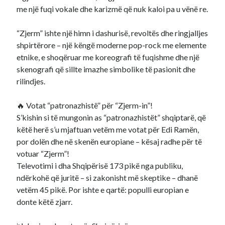
me një fuqi vokale dhe karizmë që nuk kaloi pa u vënë re.
“Zjerm” ishte një himn i dashurisë, revoltës dhe ringjalljes
shpirtërore – një këngë moderne pop-rock me elemente
etnike, e shoqëruar me koreografi të fuqishme dhe një
skenografi që sillte imazhe simbolike të pasionit dhe
rilindjes.
🔥 Votat “patronazhistë” për “Zjerm-in”!
S’kishin si të mungonin as “patronazhistët” shqiptarë, që
këtë herë s’u mjaftuan vetëm me votat për Edi Ramën,
por dolën dhe në skenën europiane – kësaj radhe për të
votuar “Zjerm”!
Televotimi i dha Shqipërisë 173 pikë nga publiku,
ndërkohë që juritë – si zakonisht më skeptike – dhanë
vetëm 45 pikë. Por ishte e qartë: populli europian e
donte këtë zjarr.