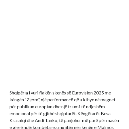
Shqipëria i vuri flakën skenës së Eurovision 2025 me
këngën “Zjerm”, një performancë që u kthye në magnet
për publikun europian dhe një triumf të ndjeshëm
emocional për të gjithë shqiptarët. Këngëtarët Besa
Krasniqi dhe Andi Tanko, të panjohur më parë për masën
e gjerë ndërkombëtare, u ngjitën në skenën e Malmös