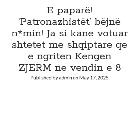
E paparë!
‘Patronazhistët’ bëjnë
n*min! Ja si kane votuar
shtetet me shqiptare qe
e ngriten Kengen
ZJERM ne vendin e 8
Published by
admin
on
May 17, 2025