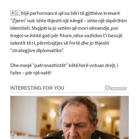
🇦🇱 Një performancë që na bëri të gjithëve krenarë
“Zjerm” nuk ishte thjesht një këngë – ishte një shpërthim
identiteti. Shqipëria jo vetëm që mori vëmendje, por
tregoi se është gati për fitore, nëse vazhdon t’i besojë
talentit të ri, përmbajtjes së fortë dhe jo thjesht
“strategjive diplomatike”.
Dhe meqë “patronazhistët” këtë herë votuan drejt, i
falim – për një natë!