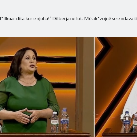
*llkuar dita kur e njoha!” Dilberja ne lot: Më ak*zojnë se e ndava 