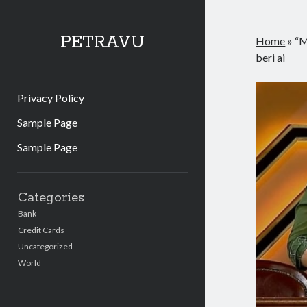
PETRAVU
Home
»
“M
beri ai
Privacy Policy
Sample Page
Sample Page
Sidebar
Categories
Bank
Credit Cards
Uncategorized
World