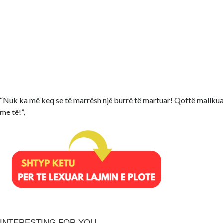
“Nuk ka më keq se të marrësh një burrë të martuar! Qoftë mallkuar
me të!”,