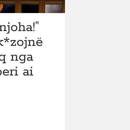
njoha!”
k*zojnë
oq nga
eri ai