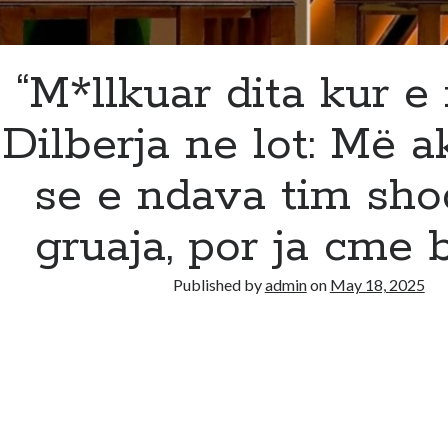
“M*llkuar dita kur e 
Dilberja ne lot: Më a
se e ndava tim sh
gruaja, por ja cme b
Published by
admin
on
May 18, 2025