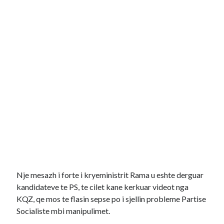
Nje mesazh i forte i kryeministrit Rama u eshte derguar
kandidateve te PS, te cilet kane kerkuar videot nga
KQZ, qe mos te flasin sepse po i sjellin probleme Partise
Socialiste mbi manipulimet.