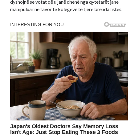
dyshojnë se votat që u janë dhënë nga qytetarët janë
manipuluar në favor të kolegëve të tjerë brenda listës.