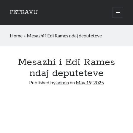
PETRAVU
open
primary
Sidebar
menu
Categories
Home
»
Mesazhi i Edi Rames ndaj deputeteve
Bank
Credit Cards
Uncategorized
World
Mesazhi i Edi Rames
ndaj deputeteve
Published by
admin
on
May 19, 2025