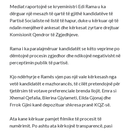
Mediat raportojnë se kryeministri Edi Rama u ka
dërguar një mesazh të qartë të gjithë kandidatëve të
Partisë Socialiste në listë të hapur, duke u kërkuar që të
ndalin menjëherë ankesat dhe kërkesat zyrtare drejtuar
Komisionit Qendror të Zgjedhjeve.
Rama i ka paralajmëruar kandidatët se këto veprime po
dëmtojnë procesin zgjedhor dhe ndikojnë negativisht në
perceptimin publik të partisë.
Kjo ndërhyrje e Ramës vjen pas një vale kërkesash nga
vetë kandidatët e mazhorancës, të cilët pretendojnë për
tjetërsim të votave preferenciale brenda llojit. Emra si
Xhemal Qefalia, Blerina Gjylameti, Eilda Gjonaj dhe
Frrok Gjini kanë depozituar shkresa pranë KQZ-së.
Ata kane kërkuar pamjet filmike të procesit të
numërimit. Po ashtu ata kërkojnë transparencë, pasi