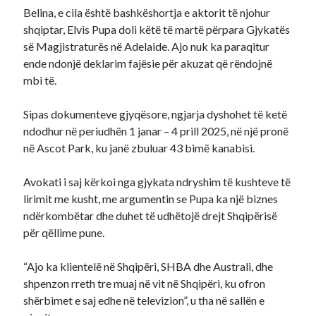
Belina, e cila është bashkëshortja e aktorit të njohur
shqiptar, Elvis Pupa doli këtë të martë përpara Gjykatës
së Magjistraturës në Adelaide. Ajo nuk ka paraqitur
ende ndonjë deklarim fajësie për akuzat që rëndojnë
mbi të.
Sipas dokumenteve gjyqësore, ngjarja dyshohet të ketë
ndodhur në periudhën 1 janar – 4 prill 2025, në një pronë
në Ascot Park, ku janë zbuluar 43 bimë kanabisi.
Avokati i saj kërkoi nga gjykata ndryshim të kushteve të
lirimit me kusht, me argumentin se Pupa ka një biznes
ndërkombëtar dhe duhet të udhëtojë drejt Shqipërisë
për qëllime pune.
“Ajo ka klientelë në Shqipëri, SHBA dhe Australi, dhe
shpenzon rreth tre muaj në vit në Shqipëri, ku ofron
shërbimet e saj edhe në televizion”, u tha në sallën e