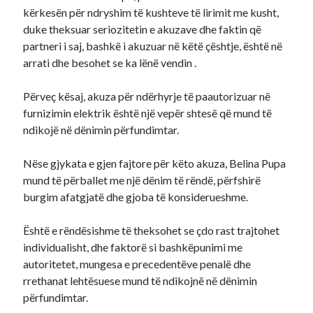
kërkesën për ndryshim të kushteve të lirimit me kusht,
duke theksuar seriozitetin e akuzave dhe faktin që
partneri i saj, bashkë i akuzuar në këtë çështje, është në
arrati dhe besohet se ka lënë vendin
.
Përveç kësaj, akuza për ndërhyrje të paautorizuar në
furnizimin elektrik është një vepër shtesë që mund të
ndikojë në dënimin përfundimtar.
Nëse gjykata e gjen fajtore për këto akuza, Belina Pupa
mund të përballet me një dënim të rëndë, përfshirë
burgim afatgjatë dhe gjoba të konsiderueshme.
Është e rëndësishme të theksohet se çdo rast trajtohet
individualisht, dhe faktorë si bashkëpunimi me
autoritetet, mungesa e precedentëve penalë dhe
rrethanat lehtësuese mund të ndikojnë në dënimin
përfundimtar.