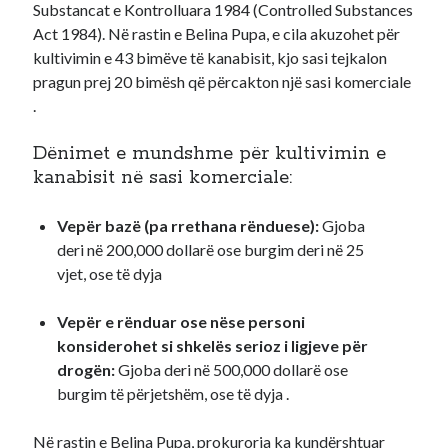
Substancat e Kontrolluara 1984 (Controlled Substances
Act 1984).
Në rastin e Belina Pupa, e cila akuzohet për
kultivimin e 43 bimëve të kanabisit, kjo sasi tejkalon
pragun prej 20 bimësh që përcakton një sasi komerciale
.
Dënimet e mundshme për kultivimin e
kanabisit në sasi komerciale:
Vepër bazë (pa rrethana rënduese):
Gjoba
deri në 200,000 dollarë ose burgim deri në 25
vjet, ose të dyja
Vepër e rënduar ose nëse personi
konsiderohet si shkelës serioz i ligjeve për
drogën:
Gjoba deri në 500,000 dollarë ose
burgim të përjetshëm, ose të dyja
.
Në rastin e Belina Pupa, prokuroria ka kundërshtuar