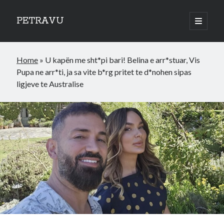
PETRAVU
open
primary
Sidebar
menu
Categories
Home
»
U kapën me sht*pi bari! Belina e arr*stuar, Vis
Bank
Pupa ne arr*ti, ja sa vite b*rg pritet te d*nohen sipas
Credit Cards
ligjeve te Australise
Uncategorized
World