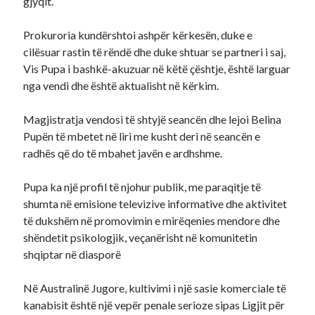
gjyqit.
Prokuroria kundërshtoi ashpër kërkesën, duke e
cilësuar rastin të rëndë dhe duke shtuar se partneri i saj,
Vis Pupa i bashkë-akuzuar në këtë çështje, është larguar
nga vendi dhe është aktualisht në kërkim.
Magjistratja vendosi të shtyjë seancën dhe lejoi Belina
Pupën të mbetet në liri me kusht deri në seancën e
radhës që do të mbahet javën e ardhshme.
Pupa ka një profil të njohur publik, me paraqitje të
shumta në emisione televizive informative dhe aktivitet
të dukshëm në promovimin e mirëqenies mendore dhe
shëndetit psikologjik, veçanërisht në komunitetin
shqiptar në diasporë
Në Australinë Jugore, kultivimi i një sasie komerciale të
kanabisit është një vepër penale serioze sipas Ligjit për