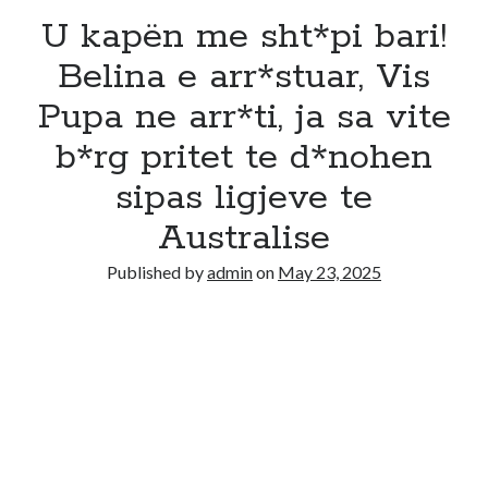
U kapën me sht*pi bari!
Belina e arr*stuar, Vis
Pupa ne arr*ti, ja sa vite
b*rg pritet te d*nohen
sipas ligjeve te
Australise
Published by
admin
on
May 23, 2025