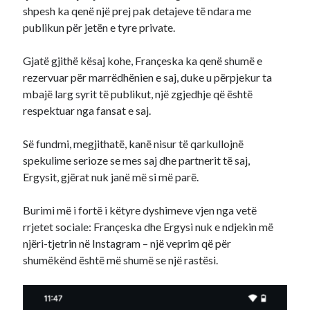
shpesh ka qenë një prej pak detajeve të ndara me
publikun për jetën e tyre private.
Gjatë gjithë kësaj kohe, Françeska ka qenë shumë e
rezervuar për marrëdhënien e saj, duke u përpjekur ta
mbajë larg syrit të publikut, një zgjedhje që është
respektuar nga fansat e saj.
Së fundmi, megjithatë, kanë nisur të qarkullojnë
spekulime serioze se mes saj dhe partnerit të saj,
Ergysit, gjërat nuk janë më si më parë.
Burimi më i fortë i këtyre dyshimeve vjen nga vetë
rrjetet sociale: Françeska dhe Ergysi nuk e ndjekin më
njëri-tjetrin në Instagram – një veprim që për
shumëkënd është më shumë se një rastësi.