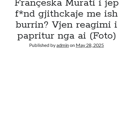
Françeska Murati i jep
f*nd gjithckaje me ish
burrin? Vjen reagimi i
papritur nga ai (Foto)
Published by
admin
on
May 28, 2025