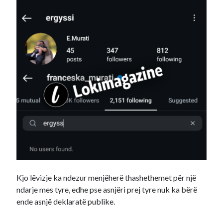
Kjo lëvizje ka ndezur menjëherë thashethemet për një
ndarje mes tyre, edhe pse asnjëri prej tyre nuk ka bërë
ende asnjë deklaratë publike.