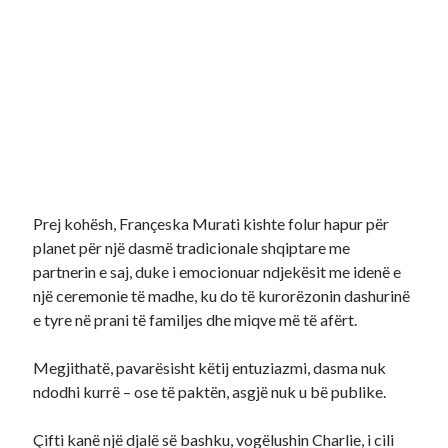
Prej kohësh, Françeska Murati kishte folur hapur për
planet për një dasmë tradicionale shqiptare me
partnerin e saj, duke i emocionuar ndjekësit me idenë e
një ceremonie të madhe, ku do të kurorëzonin dashurinë
e tyre në prani të familjes dhe miqve më të afërt.
Megjithatë, pavarësisht këtij entuziazmi, dasma nuk
ndodhi kurrë – ose të paktën, asgjë nuk u bë publike.
Çifti kanë një djalë së bashku, vogëlushin Charlie, i cili