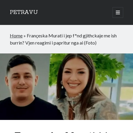
PETRAVU
open
primary
Sidebar
menu
Categories
Home
»
Françeska Murati i jep f*nd gjithckaje me ish
Bank
burrin? Vjen reagimi i papritur nga ai (Foto)
Credit Cards
Uncategorized
World