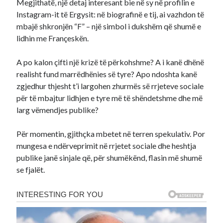
Megjithatë, një detaj interesant bie në sy në profilin e
Instagram-it të Ergysit: në biografinë e tij, ai vazhdon të
mbajë shkronjën “F” – një simbol i dukshëm që shumë e
lidhin me Françeskën.
A po kalon çifti një krizë të përkohshme? A i kanë dhënë
realisht fund marrëdhënies së tyre? Apo ndoshta kanë
zgjedhur thjesht t’i largohen zhurmës së rrjeteve sociale
për të mbajtur lidhjen e tyre më të shëndetshme dhe më
larg vëmendjes publike?
Për momentin, gjithçka mbetet në terren spekulativ. Por
mungesa e ndërveprimit në rrjetet sociale dhe heshtja
publike janë sinjale që, për shumëkënd, flasin më shumë
se fjalët.