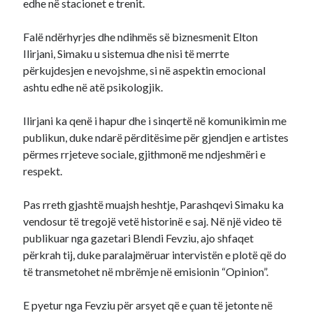
edhe në stacionet e trenit.
Falë ndërhyrjes dhe ndihmës së biznesmenit Elton
Ilirjani, Simaku u sistemua dhe nisi të merrte
përkujdesjen e nevojshme, si në aspektin emocional
ashtu edhe në atë psikologjik.
Ilirjani ka qenë i hapur dhe i sinqertë në komunikimin me
publikun, duke ndarë përditësime për gjendjen e artistes
përmes rrjeteve sociale, gjithmonë me ndjeshmëri e
respekt.
Pas rreth gjashtë muajsh heshtje, Parashqevi Simaku ka
vendosur të tregojë vetë historinë e saj. Në një video të
publikuar nga gazetari Blendi Fevziu, ajo shfaqet
përkrah tij, duke paralajmëruar intervistën e plotë që do
të transmetohet në mbrëmje në emisionin “Opinion”.
E pyetur nga Fevziu për arsyet që e çuan të jetonte në