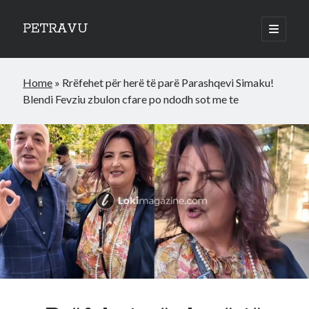
PETRAVU
open
primary
Sidebar
menu
Categories
Home
»
Rrëfehet për herë të parë Parashqevi Simaku!
Bank
Blendi Fevziu zbulon cfare po ndodh sot me te
Credit Cards
Uncategorized
World