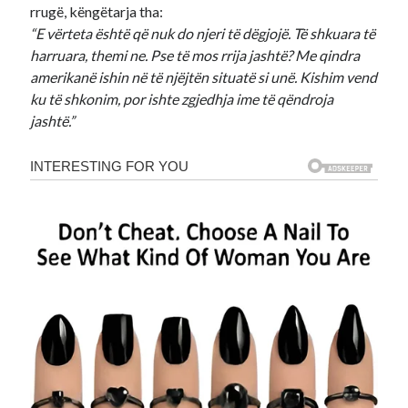
rrugë, këngëtarja tha:
“E vërteta është që nuk do njeri të dëgjojë. Të shkuara të
harruara, themi ne. Pse të mos rrija jashtë? Me qindra
amerikanë ishin në të njëjtën situatë si unë. Kishim vend
ku të shkonim, por ishte zgjedhja ime të qëndroja
jashtë.”