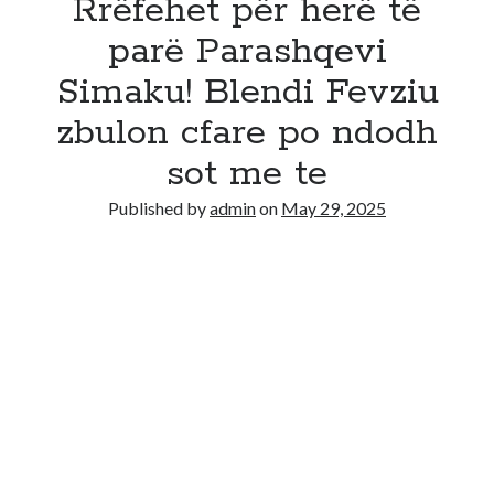
Rrëfehet për herë të
parë Parashqevi
Simaku! Blendi Fevziu
zbulon cfare po ndodh
sot me te
Published by
admin
on
May 29, 2025