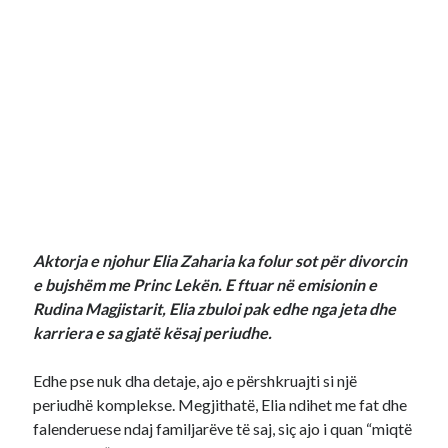
Aktorja e njohur Elia Zaharia ka folur sot për divorcin
e bujshëm me Princ Lekën. E ftuar në emisionin e
Rudina Magjistarit, Elia zbuloi pak edhe nga jeta dhe
karriera e sa gjatë kësaj periudhe.
Edhe pse nuk dha detaje, ajo e përshkruajti si një
periudhë komplekse. Megjithatë, Elia ndihet me fat dhe
falenderuese ndaj familjarëve të saj, siç ajo i quan “miqtë