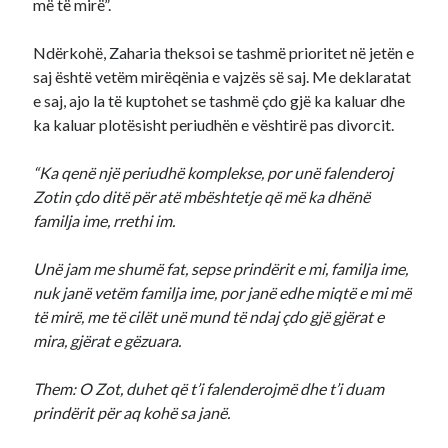
më të mirë”.
Ndërkohë, Zaharia theksoi se tashmë prioritet në jetën e
saj është vetëm mirëqënia e vajzës së saj. Me deklaratat
e saj, ajo la të kuptohet se tashmë çdo gjë ka kaluar dhe
ka kaluar plotësisht periudhën e vështirë pas divorcit.
“Ka qenë një periudhë komplekse, por unë falenderoj
Zotin çdo ditë për atë mbështetje që më ka dhënë
familja ime, rrethi im.
Unë jam me shumë fat, sepse prindërit e mi, familja ime,
nuk janë vetëm familja ime, por janë edhe miqtë e mi më
të mirë, me të cilët unë mund të ndaj çdo gjë gjërat e
mira, gjërat e gëzuara.
Them: O Zot, duhet që t’i falenderojmë dhe t’i duam
prindërit për aq kohë sa janë.