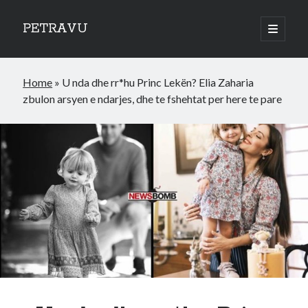
PETRAVU
open
primary
Sidebar
menu
Categories
Home
»
U nda dhe rr*hu Princ Lekën? Elia Zaharia
Bank
zbulon arsyen e ndarjes, dhe te fshehtat per here te pare
Credit Cards
Uncategorized
World