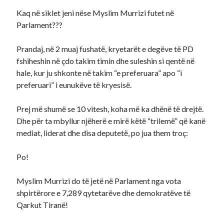
Kaq në siklet jeni nëse Myslim Murrizi futet në
Parlament???
Prandaj, në 2 muaj fushatë, kryetarët e degëve të PD
fshiheshin në çdo takim timin dhe suleshin si qentë në
hale, kur ju shkonte në takim “e preferuara” apo “i
preferuari” i eunukëve të kryesisë.
Prej më shumë se 10 vitesh, koha më ka dhënë të drejtë.
Dhe për ta mbyllur njëherë e mirë këtë “trilemë” që kanë
mediat, liderat dhe disa deputetë, po jua them troç:
Po!
Myslim Murrizi do të jetë në Parlament nga vota
shpirtërore e 7,289 qytetarëve dhe demokratëve të
Qarkut Tiranë!