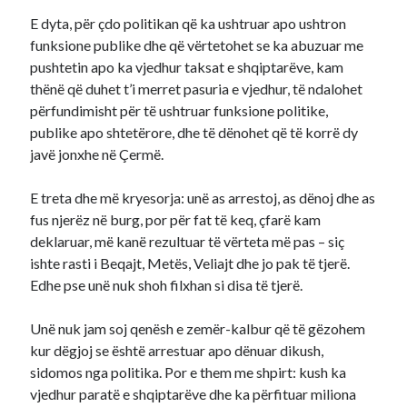
E dyta, për çdo politikan që ka ushtruar apo ushtron
funksione publike dhe që vërtetohet se ka abuzuar me
pushtetin apo ka vjedhur taksat e shqiptarëve, kam
thënë që duhet t’i merret pasuria e vjedhur, të ndalohet
përfundimisht për të ushtruar funksione politike,
publike apo shtetërore, dhe të dënohet që të korrë dy
javë jonxhe në Çermë.
E treta dhe më kryesorja: unë as arrestoj, as dënoj dhe as
fus njerëz në burg, por për fat të keq, çfarë kam
deklaruar, më kanë rezultuar të vërteta më pas – siç
ishte rasti i Beqajt, Metës, Veliajt dhe jo pak të tjerë.
Edhe pse unë nuk shoh filxhan si disa të tjerë.
Unë nuk jam soj qenësh e zemër-kalbur që të gëzohem
kur dëgjoj se është arrestuar apo dënuar dikush,
sidomos nga politika. Por e them me shpirt: kush ka
vjedhur paratë e shqiptarëve dhe ka përfituar miliona