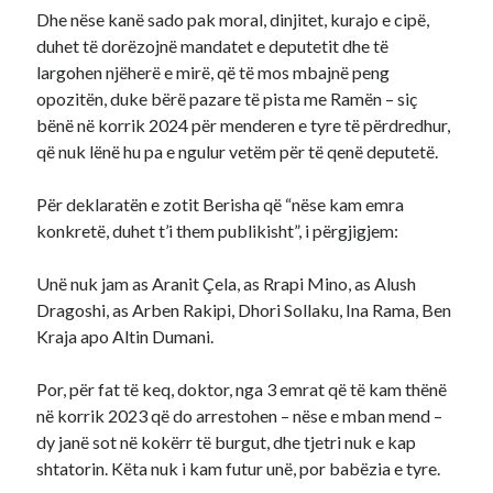
Dhe nëse kanë sado pak moral, dinjitet, kurajo e cipë,
duhet të dorëzojnë mandatet e deputetit dhe të
largohen njëherë e mirë, që të mos mbajnë peng
opozitën, duke bërë pazare të pista me Ramën – siç
bënë në korrik 2024 për menderen e tyre të përdredhur,
që nuk lënë hu pa e ngulur vetëm për të qenë deputetë.
Për deklaratën e zotit Berisha që “nëse kam emra
konkretë, duhet t’i them publikisht”, i përgjigjem:
Unë nuk jam as Aranit Çela, as Rrapi Mino, as Alush
Dragoshi, as Arben Rakipi, Dhori Sollaku, Ina Rama, Ben
Kraja apo Altin Dumani.
Por, për fat të keq, doktor, nga 3 emrat që të kam thënë
në korrik 2023 që do arrestohen – nëse e mban mend –
dy janë sot në kokërr të burgut, dhe tjetri nuk e kap
shtatorin. Këta nuk i kam futur unë, por babëzia e tyre.