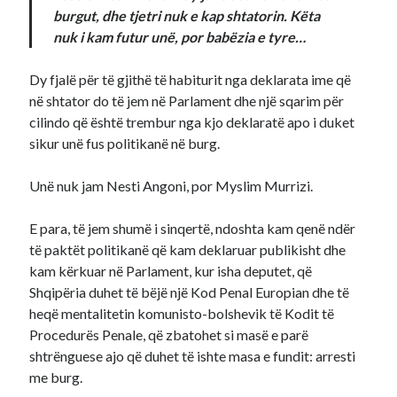
burgut, dhe tjetri nuk e kap shtatorin. Këta
nuk i kam futur unë, por babëzia e tyre…
Dy fjalë për të gjithë të habiturit nga deklarata ime që
në shtator do të jem në Parlament dhe një sqarim për
cilindo që është trembur nga kjo deklaratë apo i duket
sikur unë fus politikanë në burg.
Unë nuk jam Nesti Angoni, por Myslim Murrizi.
E para, të jem shumë i sinqertë, ndoshta kam qenë ndër
të paktët politikanë që kam deklaruar publikisht dhe
kam kërkuar në Parlament, kur isha deputet, që
Shqipëria duhet të bëjë një Kod Penal Europian dhe të
heqë mentalitetin komunisto-bolshevik të Kodit të
Procedurës Penale, që zbatohet si masë e parë
shtrënguese ajo që duhet të ishte masa e fundit: arresti
me burg.