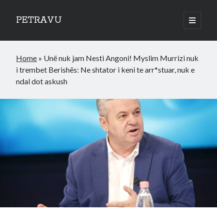
PETRAVU
open
primary
Sidebar
menu
Categories
Home
»
Unë nuk jam Nesti Angoni! Myslim Murrizi nuk
Bank
i trembet Berishës: Ne shtator i keni te arr*stuar, nuk e
Credit Cards
ndal dot askush
Uncategorized
World