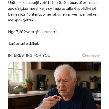
Unë nuk kam asnjë votë të blerë, të lobuar, të orientuar
apo dirigjuar me shkelje syri nga ustallarët politikë që
bëjnë sikur “vriten”, por në fakt merren vesh për bukuri
me njëri-tjetrin.
Nga 7,289 vota që kam marrë:
Tani prisni e shihni.