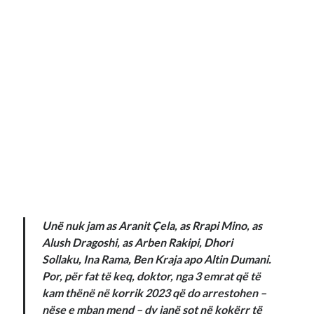
Unë nuk jam as Aranit Çela, as Rrapi Mino, as
Alush Dragoshi, as Arben Rakipi, Dhori
Sollaku, Ina Rama, Ben Kraja apo Altin Dumani.
Por, për fat të keq, doktor, nga 3 emrat që të
kam thënë në korrik 2023 që do arrestohen –
nëse e mban mend – dy janë sot në kokërr të