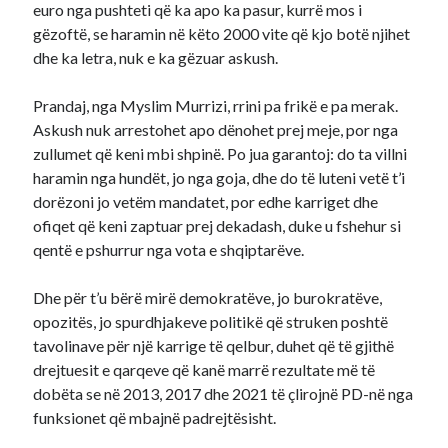
euro nga pushteti që ka apo ka pasur, kurrë mos i
gëzoftë, se haramin në këto 2000 vite që kjo botë njihet
dhe ka letra, nuk e ka gëzuar askush.
Prandaj, nga Myslim Murrizi, rrini pa frikë e pa merak.
Askush nuk arrestohet apo dënohet prej meje, por nga
zullumet që keni mbi shpinë. Po jua garantoj: do ta villni
haramin nga hundët, jo nga goja, dhe do të luteni vetë t’i
dorëzoni jo vetëm mandatet, por edhe karriget dhe
ofiqet që keni zaptuar prej dekadash, duke u fshehur si
qentë e pshurrur nga vota e shqiptarëve.
Dhe për t’u bërë mirë demokratëve, jo burokratëve,
opozitës, jo spurdhjakeve politikë që struken poshtë
tavolinave për një karrige të qelbur, duhet që të gjithë
drejtuesit e qarqeve që kanë marrë rezultate më të
dobëta se në 2013, 2017 dhe 2021 të çlirojnë PD-në nga
funksionet që mbajnë padrejtësisht.