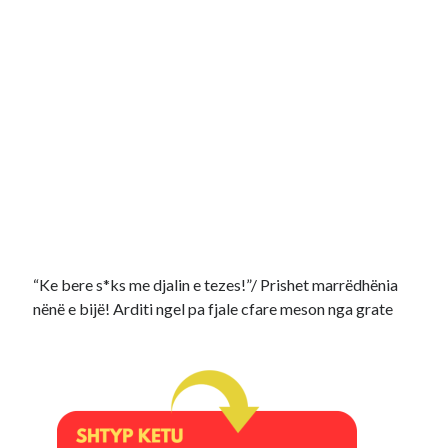
“Ke bere s*ks me djalin e tezes!”/ Prishet marrëdhënia
nënë e bijë! Arditi ngel pa fjale cfare meson nga grate