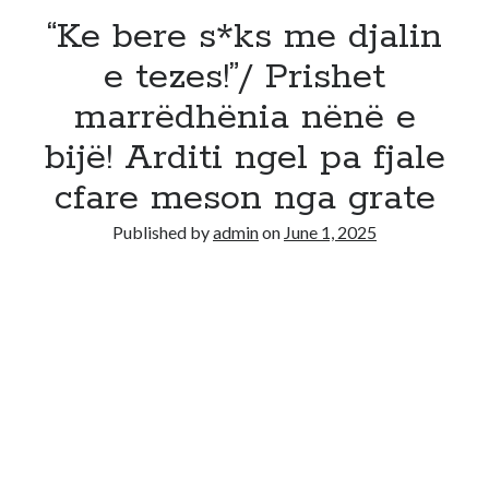
“Ke bere s*ks me djalin
e tezes!”/ Prishet
marrëdhënia nënë e
bijë! Arditi ngel pa fjale
cfare meson nga grate
Published by
admin
on
June 1, 2025