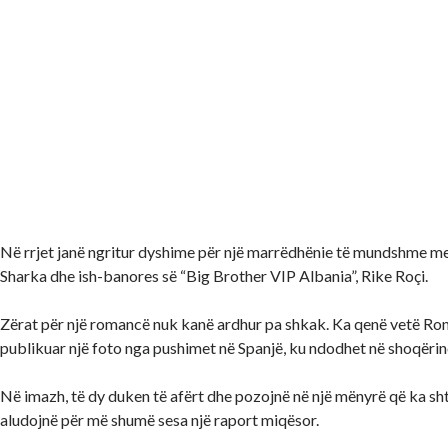
Në rrjet janë ngritur dyshime për një marrëdhënie të mundshme m
Sharka dhe ish-banores së “Big Brother VIP Albania”, Rike Roçi.
Zërat për një romancë nuk kanë ardhur pa shkak. Ka qenë vetë Ron
publikuar një foto nga pushimet në Spanjë, ku ndodhet në shoqërin
Në imazh, të dy duken të afërt dhe pozojnë në një mënyrë që ka sht
aludojnë për më shumë sesa një raport miqësor.