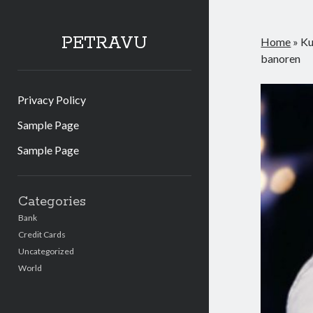
PETRAVU
Home
»
Ku
banoren
Privacy Policy
Sample Page
Sample Page
Sidebar
Categories
Bank
Credit Cards
Uncategorized
World