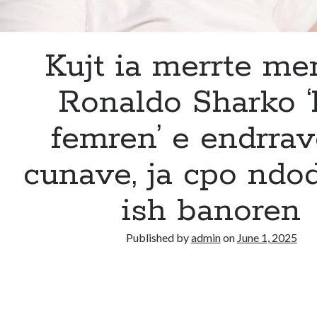
Kujt ia merrte me
Ronaldo Sharko ‘
femren’ e endrrav
cunave, ja cpo nd
ish banoren
Published by
admin
on
June 1, 2025