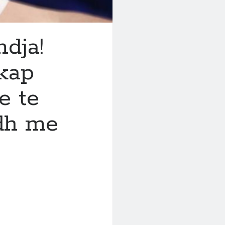
ndja!
kap
e te
odh me