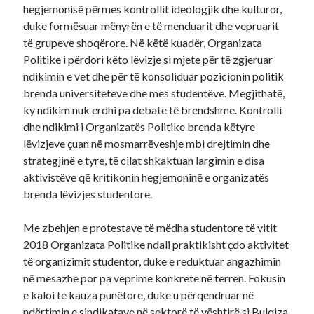
hegjemonisë përmes kontrollit ideologjik dhe kulturor,
duke formësuar mënyrën e të menduarit dhe vepruarit
të grupeve shoqërore. Në këtë kuadër, Organizata
Politike i përdori këto lëvizje si mjete për të zgjeruar
ndikimin e vet dhe për të konsoliduar pozicionin politik
brenda universiteteve dhe mes studentëve. Megjithatë,
ky ndikim nuk erdhi pa debate të brendshme. Kontrolli
dhe ndikimi i Organizatës Politike brenda këtyre
lëvizjeve çuan në mosmarrëveshje mbi drejtimin dhe
strategjinë e tyre, të cilat shkaktuan largimin e disa
aktivistëve që kritikonin hegjemoninë e organizatës
brenda lëvizjes studentore.
Me zbehjen e protestave të mëdha studentore të vitit
2018 Organizata Politike ndali praktikisht çdo aktivitet
të organizimit studentor, duke e reduktuar angazhimin
në mesazhe por pa veprime konkrete në terren. Fokusin
e kaloi te kauza punëtore, duke u përqendruar në
ndërtimin e sindikatave në sektorë të vështirë si Bulqiza,