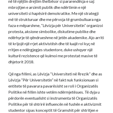
në të njëjtin drejtim thelbësor si pararendësja e saj:
mbrojtjen e arsimit publik dhe ndërtimin e një
universiteti si hapësirë demokratike. Me një strategji
më të strukturuar dhe me përvoja të grumbulluara nga
faza e mëparshme, “Lëvizja për Universitetin” organizoi
protesta, aksione simbolike, diskutime publike dhe
ndërhyrje të qëndrueshme në jetën akademike. Ajo arriti
të krijojë një rrjet aktivistësh dhe të luajë rol kyç në
rritjen e ndërgjegjes studentore, duke ushqyer një
kulturë rezistence që kulmoi me protestat masive të
dhjetorit 2018.
Që nga fillimi, as Lëvizja “Universiteti në Rrezik“ dhe as
Lëvizja “Për Universitetin” në fakt nuk funksionuan si
entitete të pavarura pavarësisht se roli i Organizatës
Politike në fillim ishte vetëm ndërmjetësues. Të dyja u
përdorën eventualisht si instrumenta të Organizatës
Politike për të shtrirë influencën në fushën e aktivizmit
studentor sipas konceptit të Gramshit për shtritjen e