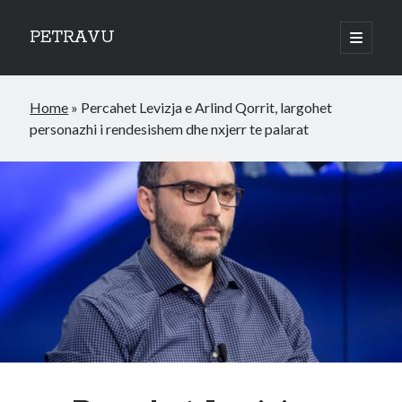
PETRAVU
open
primary
Sidebar
menu
Categories
Home
»
Percahet Levizja e Arlind Qorrit, largohet
Bank
personazhi i rendesishem dhe nxjerr te palarat
Credit Cards
Uncategorized
World