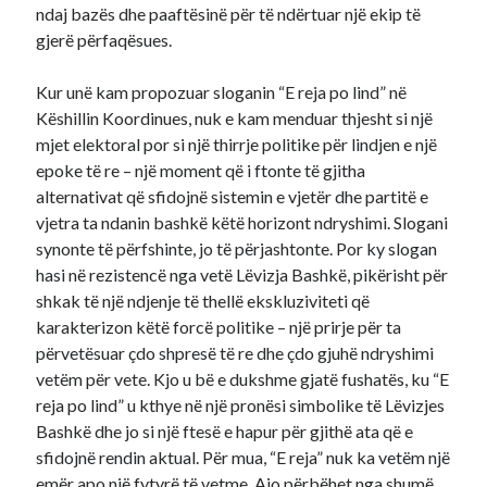
ndaj bazës dhe paaftësinë për të ndërtuar një ekip të
gjerë përfaqësues.
Kur unë kam propozuar sloganin “E reja po lind” në
Këshillin Koordinues, nuk e kam menduar thjesht si një
mjet elektoral por si një thirrje politike për lindjen e një
epoke të re – një moment që i ftonte të gjitha
alternativat që sfidojnë sistemin e vjetër dhe partitë e
vjetra ta ndanin bashkë këtë horizont ndryshimi. Slogani
synonte të përfshinte, jo të përjashtonte. Por ky slogan
hasi në rezistencë nga vetë Lëvizja Bashkë, pikërisht për
shkak të një ndjenje të thellë ekskluziviteti që
karakterizon këtë forcë politike – një prirje për ta
përvetësuar çdo shpresë të re dhe çdo gjuhë ndryshimi
vetëm për vete. Kjo u bë e dukshme gjatë fushatës, ku “E
reja po lind” u kthye në një pronësi simbolike të Lëvizjes
Bashkë dhe jo si një ftesë e hapur për gjithë ata që e
sfidojnë rendin aktual. Për mua, “E reja” nuk ka vetëm një
emër apo një fytyrë të vetme. Ajo përbëhet nga shumë