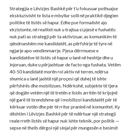
Strategjia e Lëvizjes Bashkë për t’u fokusuar pothuajse
ekskluzivisht te lista e mbyllur solli në praktikë djegien
politike të listës së hapur. Edhe pse formalisht ajo
ekzistonte, në realitet nuk u trajtua si pjesë e fushatës:
nuk pati as strategji për ta aktivizuar, as komunikim të
qëndrueshëm me kandidatët, as përfshirje të tyre në
ngjarje apo vendimmarrje. Pjesa dërrmuese e
kandidatëve të listës së hapur u lanë në heshtje dhe u
injoruan, duke u përjashtuar de facto nga fushata. Vetëm
40-50 kandidatë morën rol aktiv në terren, ndërsa
shumica u lanë jashtë një proçesi që duhej të ishte
përfshirës dhe mobilizues. Ndërkohë, subjekte të tjera
që dogjën vetëm një të tretën e listës arritën të krijojnë
një garë të brendshme që i mobilizoi kandidatët për të
kërkuar votën dhe për të rritur praninë në komunitet. Ky
dështim i Lëvizjes Bashkë për të ndërtuar një strategji
reale rreth listës së hapur nuk ishte teknik, por politik —
sepse në thelb dërgoi një sinjal për mungesën e besimit