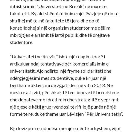
mbishkrimin “Universiteti në Rrezik” në muret e
fakultetit. Ky akt shënoi fillimin e një lëvizjeje që do të
shtrihej më tej në fakultete të tjera dhe do të
konsolidohej si një organizim studentor me qëllim
mbrojtjen e arsimit të lartë publik dhe të drejtave
studentore.
“Universiteti në Rrezik” ishte një reagim i parë i
artikuluar ndaj tentativave për komercializimin e
universitetit. Ajo ndërtoi një frymë solidariteti dhe
ndërgjegjësimi mes studentëve, duke krijuar një
bërthamë aktivizmi që zgjati deri në vitin 2013. Në
mesin e atij viti, për shkak të tensioneve të brendshme
dhe debateve mbi drejtimin dhe strategjitë e veprimit,
një pjesë e këtij grupi vendosi të rifillojë punën në një
formë të re, duke themeluar Lëvizjen “Për Universitetin”.
Kjo lëvizje e re, ndonëse me një emër të ndryshëm, vijoi