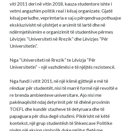
viti 2011 deri në vitin 2018, kauza studentore ishte i
vetmi angazhim politik real i kësaj organizate. Gjatë
kësaj periudhe, veprimtaria e saj u përqendrua pothuajse
ekskluzivisht në çështjet e arsimit të lartë dhe në
ndërmjetësimim e organizimit të studentëve përmes
Lëvizjes “Universiteti në Rrezik” dhe Lëvizjes “Për
Universitetin”.
Nga “Universiteti në Rrezik” te Lëvizja “Për
Universitetin” – një vazhdimësi e të njëjtës rezistencë.
Nga fundi i vitit 2011, në një klimë gjithnjë e më të
rënduar për studentët, nisi të marrë formë një revoltë e
re brenda ambienteve universitare. Ajo nisi me
pakënaqësitë ndaj detyrimit për të dhënë provimin
TOEFL dhe kundër stazheve të detyruara dhe të
papaguara për disa degë studimi. Pikërisht në këtë
kontekst, një grup studentësh të Shkencave Politike
nisëm një aksion simbolik duke ngjitur fletë me