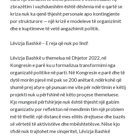
zbrazëtim i vazhdueshëm është dëshmia më e qartë se
kriza nuk ka qenë thjesht personale apo kontingjente
por strukturore — një krizë e modeleve të organizimit
dhe e kuptimeve të vetë angazhimit politik.
Lëvizja Bashkë – E reja që nuk po lind!
Lëvizja Bashkë u themelua në Dhjetor 2022, në
Kongresin e parë ku u formalizua transformimi nga
organizatë politike në parti. Në Kongresin e parë dhe të
dytë morën pjesë më pak se 200 anëtarë, ndërkohë që
shumë prej atyre që punuan me vite për ndërtimin e këtij
projekti nuk u përfshinë në këto proçese themeluese.
Kjo mungesë përfshirjeje nuk është thjesht një gabim
organizativ por reflekton në mendimin tim një problem
më të thellë: një distancë mes elitës drejtuese dhe bazës
së vërtetë të aktivistëve dhe mbështetësve. Nëse kjo
sfidë nuk trajtohet me sinqeritet, Lëvizja Bashkë