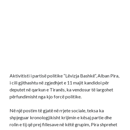
Aktivitisti i partisë politike “Lëvizja Bashkë”, Alban Pira,
i cili gjithashtu në zgjedhjet e 11 majit kandidoi për
deputet në qarkun e Tiranës, ka vendosur të largohet
përfundimisht nga kjo forcë politike.
Në një postim të gjatë në rrjete sociale, teksa ka
shpjeguar kronologjikisht krijimin e kësaj partie dhe
rolin e tij që prej fillesave në këtë grupim, Pira shprehet