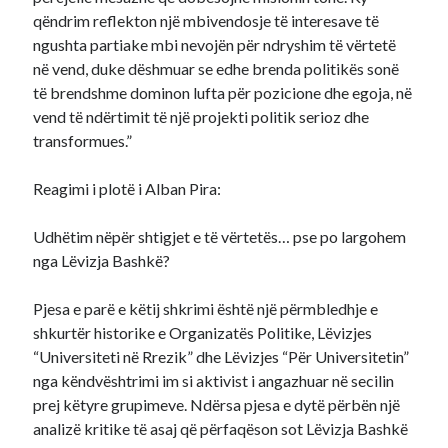
qëndrim reflekton një mbivendosje të interesave të
ngushta partiake mbi nevojën për ndryshim të vërtetë
në vend, duke dëshmuar se edhe brenda politikës sonë
të brendshme dominon lufta për pozicione dhe egoja, në
vend të ndërtimit të një projekti politik serioz dhe
transformues.”
Reagimi i plotë i Alban Pira:
Udhëtim nëpër shtigjet e të vërtetës… pse po largohem
nga Lëvizja Bashkë?
Pjesa e parë e këtij shkrimi është një përmbledhje e
shkurtër historike e Organizatës Politike, Lëvizjes
“Universiteti në Rrezik” dhe Lëvizjes “Për Universitetin”
nga këndvështrimi im si aktivist i angazhuar në secilin
prej këtyre grupimeve. Ndërsa pjesa e dytë përbën një
analizë kritike të asaj që përfaqëson sot Lëvizja Bashkë