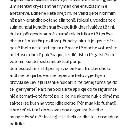
u mbështet kryesisht në frymën dhe entuziazmin e
anëtarëve. Edhe në këtë drejtim, në vend që të nxirrnim
në pah vlerat dhe potencialin tonë, fokusi u vendos tek
sulmet ndaj kundërshtarëve politik dhe rivalëve të rinj,
duke u përqendruar më shumë tek kritika e të tjerëve
dhe jo në ofertën pozitive për ndryshim. Kjo qasje bëri
që në thelb ne të terhiqnim në mase të madhe votuesit e
mllefosur dhe të pakënaqur, të cilët ishin të gatshëm të
votonin kundër sistemit aktual por jo
domosdoshmërisht për një vizion konstruktiv dhe të
ardhme të qartë. Për më tepër, në këto zgjedhje u
provua se Lëvizja Bashkë nuk arriti të bëhej forca që do
të “gërryente” Partinë Socialiste apo që do të siguronte
një alternativë të fortë politike; ne akoma nuk e dimë me
saktësi se kush na votoi dhe përse. Për mua kjo fushatë
ishte reflektim i dobësive tona organizative dhe
mungesës së një strategjie të thelluar dhe të konsoliduar
politike.