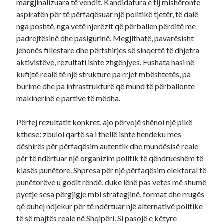
margjinalizuara të vendit. Kandidatura e tij mishëronte
aspiratën për të përfaqësuar një politikë tjetër, të dalë
nga poshtë, nga vetë njerëzit që përballen përditë me
padrejtësinë dhe pasigurinë. Megjithatë, pavarësisht
jehonës fillestare dhe përfshirjes së sinqertë të dhjetra
aktivistëve, rezultati ishte zhgënjyes. Fushata hasi në
kufijtë realë të një strukture pa rrjet mbështetës, pa
burime dhe pa infrastrukturë që mund të përballonte
makinerinë e partive të mëdha.
Përtej rezultatit konkret, ajo përvojë shënoi një pikë
kthese: zbuloi qartë sa i thellë ishte hendeku mes
dëshirës për përfaqësim autentik dhe mundësisë reale
për të ndërtuar një organizim politik të qëndrueshëm të
klasës punëtore. Shpresa për një përfaqësim elektoral të
punëtorëve u godit rëndë, duke lënë pas vetes më shumë
pyetje sesa përgjigje mbi strategjinë, format dhe rrugës
që duhej ndjekur për të ndërtuar një alternativë politike
të së majtës reale në Shqipëri. Si pasojë e këtyre