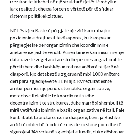
rrezikon të kthehet në një strukturë tjetër të mbyllur,
larg realitetit dhe pa forcën e vërtetë për të sfiduar
sistemin politik ekzistues.
Në Lëvizjen Bashkë përgjatë një viti kam mbajtur
pozicionin e drejtuesit të diasporës, ku kam pasur
përgjegjësinë për organizimin dhe koordinimin e
anëtarësisë jashtë vendit. Punën time e kam nisur me një
databazë të vogël anëtarësh dhe përmes angazhimit të
përditshëm dhe bashkëpunimit me anëtarë të tjerë në
diasporë, kjo databazë u zgjerua në mbi 1000 anëtarë
deri para zgjedhjeve te 11 Majit. Ky rezultat është
arritur përmes një pune sistematike organizative,
metodave fleksibile te koordinimit si dhe
decentralizimit të strukturës, duke marrë si shembull të
mirë vetëfunksionimin e bazës organizative në Itali. Falë
kontributit te anëtarësisë në diasporë, Lëvizja Bashkë
arriti të mbledhë fonde të konsiderueshme por edhe të
sigurojë 4346 vota në zgjedhjet e fundit, duke dëshmuar