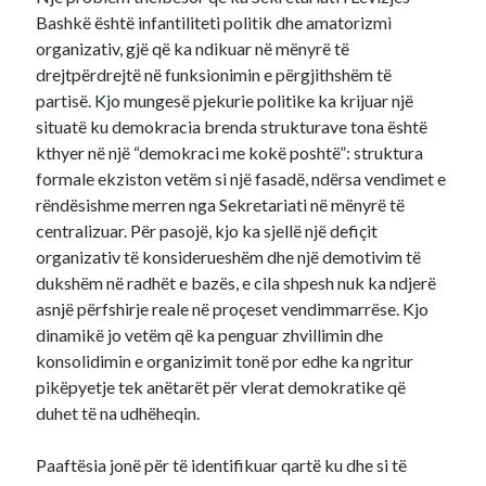
Bashkë është infantiliteti politik dhe amatorizmi
organizativ, gjë që ka ndikuar në mënyrë të
drejtpërdrejtë në funksionimin e përgjithshëm të
partisë. Kjo mungesë pjekurie politike ka krijuar një
situatë ku demokracia brenda strukturave tona është
kthyer në një “demokraci me kokë poshtë”: struktura
formale ekziston vetëm si një fasadë, ndërsa vendimet e
rëndësishme merren nga Sekretariati në mënyrë të
centralizuar. Për pasojë, kjo ka sjellë një defiçit
organizativ të konsiderueshëm dhe një demotivim të
dukshëm në radhët e bazës, e cila shpesh nuk ka ndjerë
asnjë përfshirje reale në proçeset vendimmarrëse. Kjo
dinamikë jo vetëm që ka penguar zhvillimin dhe
konsolidimin e organizimit tonë por edhe ka ngritur
pikëpyetje tek anëtarët për vlerat demokratike që
duhet të na udhëheqin.
Paaftësia jonë për të identifikuar qartë ku dhe si të