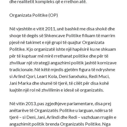
dhe realitetit kompleks që e rrethon atë.
Organizata Politike (OP)
Në vjeshtën e vitit 2011, unë bashkë me disa shokë dhe
shoqe të degës së Shkencave Politike filluam të marrim
pjesë në takimet e një grupi të quajtur Organizata
Politike. Kjo organizatë ishte një hapësirë ku ne shkuam
për të kuptuar më mirë rrethanat politike dhe për të
zhvilluar një strategji angazhimi politik jashtë kornizave
tradicionale. Në këtë mjedis gjetëm figura të ndryshme
si Arlind Qori, Leart Kola, Deni Sanxhaku, Redi Muci,
Jani Marka dhe shumë të tjerë, të cilët për disa kohë
luajtën një rol në zhvillimin e idesë së organizatës.
Në vitin 2013, pas zgjedhjeve parlamentare, disa prej
anëtarëve të Organizatës Politike u larguan, ndërsa të
tjerë – si Deni, Jani, Arlindi dhe Redi – vazhduan rrugën e
angazhimit politik brenda Organizatës Politike. Nga