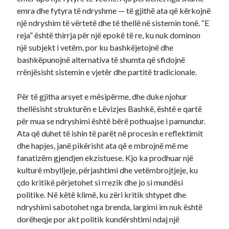
emra dhe fytyra të ndryshme — të gjithë ata që kërkojnë
një ndryshim të vërtetë dhe të thellë në sistemin tonë. “E
reja” është thirrja për një epokë të re, ku nuk dominon
një subjekt i vetëm, por ku bashkëjetojnë dhe
bashkëpunojnë alternativa të shumta që sfidojnë
rrënjësisht sistemin e vjetër dhe partitë tradicionale.
Për të gjitha arsyet e mësipërme, dhe duke njohur
thellësisht strukturën e Lëvizjes Bashkë, është e qartë
për mua se ndryshimi është bërë pothuajse i pamundur.
Ata që duhet të ishin të parët në procesin e reflektimit
dhe hapjes, janë pikërisht ata që e mbrojnë më me
fanatizëm gjendjen ekzistuese. Kjo ka prodhuar një
kulturë mbylljeje, përjashtimi dhe vetëmbrojtjeje, ku
çdo kritikë përjetohet si rrezik dhe jo si mundësi
politike. Në këtë klimë, ku zëri kritik shtypet dhe
ndryshimi sabotohet nga brenda, largimi im nuk është
dorëheqje por akt politik kundërshtimi ndaj një