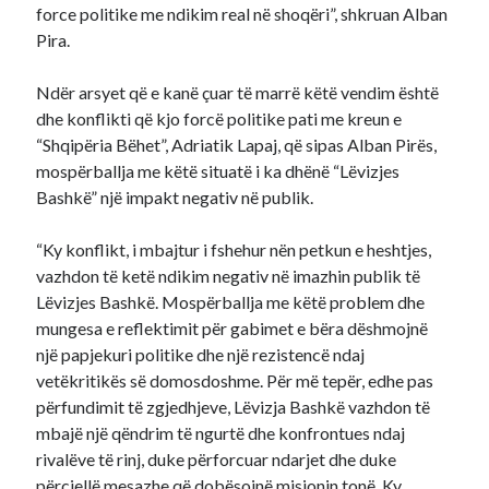
force politike me ndikim real në shoqëri”, shkruan Alban
Pira.
Ndër arsyet që e kanë çuar të marrë këtë vendim është
dhe konflikti që kjo forcë politike pati me kreun e
“Shqipëria Bëhet”, Adriatik Lapaj, që sipas Alban Pirës,
mospërballja me këtë situatë i ka dhënë “Lëvizjes
Bashkë” një impakt negativ në publik.
“Ky konflikt, i mbajtur i fshehur nën petkun e heshtjes,
vazhdon të ketë ndikim negativ në imazhin publik të
Lëvizjes Bashkë. Mospërballja me këtë problem dhe
mungesa e reflektimit për gabimet e bëra dëshmojnë
një papjekuri politike dhe një rezistencë ndaj
vetëkritikës së domosdoshme. Për më tepër, edhe pas
përfundimit të zgjedhjeve, Lëvizja Bashkë vazhdon të
mbajë një qëndrim të ngurtë dhe konfrontues ndaj
rivalëve të rinj, duke përforcuar ndarjet dhe duke
përcjellë mesazhe që dobësojnë misionin tonë. Ky