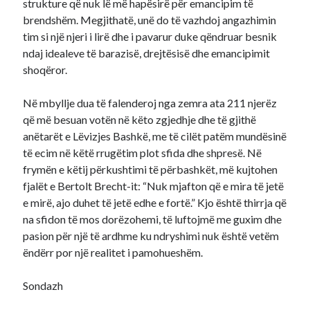
strukture që nuk lë më hapësirë për emancipim të
brendshëm. Megjithatë, unë do të vazhdoj angazhimin
tim si një njeri i lirë dhe i pavarur duke qëndruar besnik
ndaj idealeve të barazisë, drejtësisë dhe emancipimit
shoqëror.
Në mbyllje dua të falenderoj nga zemra ata 211 njerëz
që më besuan votën në këto zgjedhje dhe të gjithë
anëtarët e Lëvizjes Bashkë, me të cilët patëm mundësinë
të ecim në këtë rrugëtim plot sfida dhe shpresë. Në
frymën e këtij përkushtimi të përbashkët, më kujtohen
fjalët e Bertolt Brecht-it: “Nuk mjafton që e mira të jetë
e mirë, ajo duhet të jetë edhe e fortë.” Kjo është thirrja që
na sfidon të mos dorëzohemi, të luftojmë me guxim dhe
pasion për një të ardhme ku ndryshimi nuk është vetëm
ëndërr por një realitet i pamohueshëm.
Sondazh