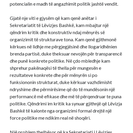
potencialin e madh të angazhimit politik jashtë vendit.
Gjatë nje viti e gjysëm që kam qenë anëtar i
Sekretariatit të Lëvizjes Bashkë, kam mbajtur një
qëndrim kritik dhe konstruktiv ndaj mënyrës së
organizimit të strukturave tona. Kam qenë gjithmonë
kërkues në lidhje me përgjegjësinë dhe llogaridhënien
brenda partisë, duke theksuar nevojën për transparencë
dhe punë konkrete politike. Në çdo mbledhje kam
shprehur pakënaqësi të thella për mungesën e
rezultateve konkrete dhe për mënyrën si po
funksiononin strukturat, duke kërkuar vazhdimisht
ndryshime dhe përmirësime që do të mundësonin një
performancë më efikase dhe më të përqendruar te puna
politike. Qëndrimi im kritik ka synuar gjithnjë që Lëvizja
Bashkë të kalonte nga organizimi formal drejtë një
force politike me ndikim real në shoqëri.
Një problem thelbësor që ka Sekretariati i Lëvizjes