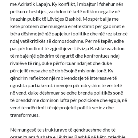
me Adriatik Lapajn. Ky konflikt, i mbajtur i fshehur nën
petkun e heshtjes, vazhdon të ketë ndikim negativ në
imazhin publik të Lëvizjes Bashkë. Mospërballja me
këtë problem dhe mungesa e reflektimit për gabimet e
bëra dëshmojnë një papjekuri politike dhe një rezistencë
ndaj vetëkritikës së domosdoshme. Për më tepër, edhe
pas përfundimit të zgjedhjeve, Lëvizja Bashkë vazhdon
të mbajë një qëndrim të ngurtë dhe konfrontues ndaj
rivalëve të rinj, duke përforcuar ndarjet dhe duke
përcjellë mesazhe që dobësojnë misionin tonë. Ky
qëndrim reflekton një mbivendosje të interesave të
ngushta partiake mbi nevojën për ndryshim të vërtetë
në vend, duke dëshmuar se edhe brenda politikës sonë
të brendshme dominon lufta për pozicione dhe egoja, në
vend të ndërtimit të një projekti politik serioz dhe
transformues.
Në mungesë të strukturave të qëndrueshme dhe të
organizuara fushata e Lëvizjes Bashkë në këto zgjedhje