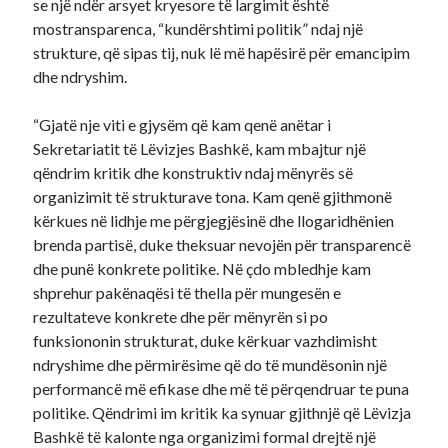
se një ndër arsyet kryesore të largimit është
mostransparenca, “kundërshtimi politik” ndaj një
strukture, që sipas tij, nuk lë më hapësirë për emancipim
dhe ndryshim.
“Gjatë nje viti e gjysëm që kam qenë anëtar i
Sekretariatit të Lëvizjes Bashkë, kam mbajtur një
qëndrim kritik dhe konstruktiv ndaj mënyrës së
organizimit të strukturave tona. Kam qenë gjithmonë
kërkues në lidhje me përgjegjësinë dhe llogaridhënien
brenda partisë, duke theksuar nevojën për transparencë
dhe punë konkrete politike. Në çdo mbledhje kam
shprehur pakënaqësi të thella për mungesën e
rezultateve konkrete dhe për mënyrën si po
funksiononin strukturat, duke kërkuar vazhdimisht
ndryshime dhe përmirësime që do të mundësonin një
performancë më efikase dhe më të përqendruar te puna
politike. Qëndrimi im kritik ka synuar gjithnjë që Lëvizja
Bashkë të kalonte nga organizimi formal drejtë një