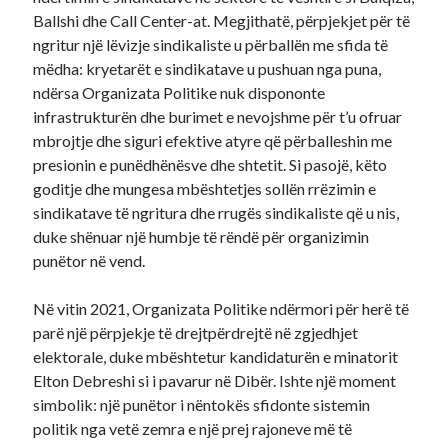
Ballshi dhe Call Center-at. Megjithatë, përpjekjet për të
ngritur një lëvizje sindikaliste u përballën me sfida të
mëdha: kryetarët e sindikatave u pushuan nga puna,
ndërsa Organizata Politike nuk dispononte
infrastrukturën dhe burimet e nevojshme për t’u ofruar
mbrojtje dhe siguri efektive atyre që përballeshin me
presionin e punëdhënësve dhe shtetit. Si pasojë, këto
goditje dhe mungesa mbështetjes sollën rrëzimin e
sindikatave të ngritura dhe rrugës sindikaliste që u nis,
duke shënuar një humbje të rëndë për organizimin
punëtor në vend.
Në vitin 2021, Organizata Politike ndërmori për herë të
parë një përpjekje të drejtpërdrejtë në zgjedhjet
elektorale, duke mbështetur kandidaturën e minatorit
Elton Debreshi si i pavarur në Dibër. Ishte një moment
simbolik: një punëtor i nëntokës sfidonte sistemin
politik nga vetë zemra e një prej rajoneve më të