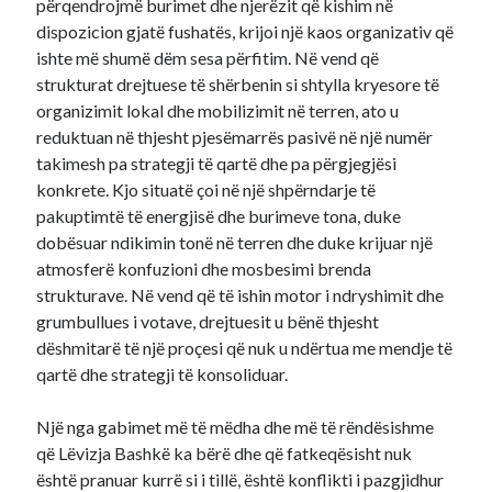
përqendrojmë burimet dhe njerëzit që kishim në
dispozicion gjatë fushatës, krijoi një kaos organizativ që
ishte më shumë dëm sesa përfitim. Në vend që
strukturat drejtuese të shërbenin si shtylla kryesore të
organizimit lokal dhe mobilizimit në terren, ato u
reduktuan në thjesht pjesëmarrës pasivë në një numër
takimesh pa strategji të qartë dhe pa përgjegjësi
konkrete. Kjo situatë çoi në një shpërndarje të
pakuptimtë të energjisë dhe burimeve tona, duke
dobësuar ndikimin tonë në terren dhe duke krijuar një
atmosferë konfuzioni dhe mosbesimi brenda
strukturave. Në vend që të ishin motor i ndryshimit dhe
grumbullues i votave, drejtuesit u bënë thjesht
dëshmitarë të një proçesi që nuk u ndërtua me mendje të
qartë dhe strategji të konsoliduar.
Një nga gabimet më të mëdha dhe më të rëndësishme
që Lëvizja Bashkë ka bërë dhe që fatkeqësisht nuk
është pranuar kurrë si i tillë, është konflikti i pazgjidhur