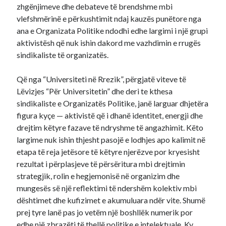
zhgënjimeve dhe debateve të brendshme mbi
vlefshmërinë e përkushtimit ndaj kauzës punëtore nga
ana e Organizata Politike ndodhi edhe largimi i një grupi
aktivistësh që nuk ishin dakord me vazhdimin e rrugës
sindikaliste të organizatës.
Që nga “Universiteti në Rrezik”, përgjatë viteve të
Lëvizjes “Për Universitetin” dhe deri te kthesa
sindikaliste e Organizatës Politike, janë larguar dhjetëra
figura kyçe — aktivistë që i dhanë identitet, energji dhe
drejtim këtyre fazave të ndryshme të angazhimit. Këto
largime nuk ishin thjesht pasojë e lodhjes apo kalimit në
etapa të reja jetësore të këtyre njerëzve por kryesisht
rezultat i përplasjeve të përsëritura mbi drejtimin
strategjik, rolin e hegjemonisë në organizim dhe
mungesës së një reflektimi të ndershëm kolektiv mbi
dështimet dhe kufizimet e akumuluara ndër vite. Shumë
prej tyre lanë pas jo vetëm një boshllëk numerik por
edhe një zbrazëti të thellë politike e intelektuale. Ky