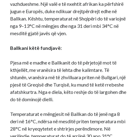
vazhdueshme. Një valë e të nxehtit afrikan ka përfshirë
jugun e Europës, duke ndikuar drejtpërdrejt edhe në
Ballkan. Kështu, temperaturat në Shqipëri do të variojnë
nga 9–13°C në mëngjes dhe nga 31 deri mbi 34°C në
mesditë gjatë javës që vjen.
Ballkani këtë fundjavë:
Pjesa më e madhe e Ballkanit do të përjetojë mot të
kthjellët, me vranësira të lehta dhe kalimtare. Të
shtunën, vranësira më të zhvilluara priten në Bullgari, një
pjesë të Greqisë dhe Turqisë, ku mund të ketë rrebeshe
afatshkurtra. Nga e diela, këto reshje do të largohen dhe
do të dominojë dielli.
Temperaturat e mëngjesit në Ballkan do të jenë nga 8
deri në 16°C, ndërsa në mesditë priten temperatura mbi
28°C në kryeqytetet e shtrirjes perëndimore. Në
verilindje, temperaturat do të arrijnë 30 apo 31°C,