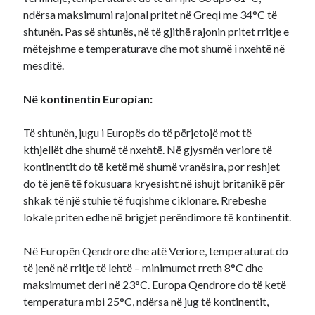
ndërsa maksimumi rajonal pritet në Greqi me 34°C të
shtunën. Pas së shtunës, në të gjithë rajonin pritet rritje e
mëtejshme e temperaturave dhe mot shumë i nxehtë në
mesditë.
Në kontinentin Europian:
Të shtunën, jugu i Europës do të përjetojë mot të
kthjellët dhe shumë të nxehtë. Në gjysmën veriore të
kontinentit do të ketë më shumë vranësira, por reshjet
do të jenë të fokusuara kryesisht në ishujt britanikë për
shkak të një stuhie të fuqishme ciklonare. Rrebeshe
lokale priten edhe në brigjet perëndimore të kontinentit.
Në Europën Qendrore dhe atë Veriore, temperaturat do
të jenë në rritje të lehtë – minimumet rreth 8°C dhe
maksimumet deri në 23°C. Europa Qendrore do të ketë
temperatura mbi 25°C, ndërsa në jug të kontinentit,