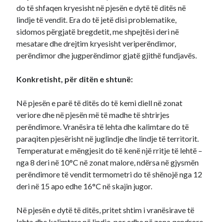
do të shfaqen kryesisht në pjesën e dytë të ditës në
lindje të vendit. Era do të jetë disi problematike,
sidomos përgjatë bregdetit, me shpejtësi deri në
mesatare dhe drejtim kryesisht veriperëndimor,
perëndimor dhe jugperëndimor gjatë gjithë fundjavës.
Konkretisht, për ditën e shtunë:
Në pjesën e parë të ditës do të kemi diell në zonat
veriore dhe në pjesën më të madhe të shtrirjes
perëndimore. Vranësira të lehta dhe kalimtare do të
paraqiten pjesërisht në juglindje dhe lindje të territorit.
Temperaturat e mëngjesit do të kenë një rritje të lehtë –
nga 8 deri në 10°C në zonat malore, ndërsa në gjysmën
perëndimore të vendit termometri do të shënojë nga 12
deri në 15 apo edhe 16°C në skajin jugor.
Në pjesën e dytë të ditës, pritet shtim i vranësirave të
lehta dhe kalimtare në lindje, por edhe në zona qendrore