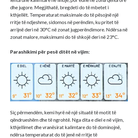
dhe jugore. Megjithatë, bregdeti do të mbetet i
kthjellët. Temperaturat maksimale do të pësojnë një
rritje të ndjeshme, sidomos në perëndim, ku pritet të
arrijnë deri në 30°C në zonat jugperëndimore. Ndërsa në
zonat malore, maksimumi do të shkojë deri në 23°C.
Parashikimi për pesë ditët në vijim:
Siç përmendëm, kemi hyrë në një situatë të motit të
qëndrueshëm dhe të ngrohtë. Nga dita e diel e në vijim,
kthjellimet dhe vranësirat kalimtare do të dominojnë,
ndërsa temperaturat do të jenë në rritje të