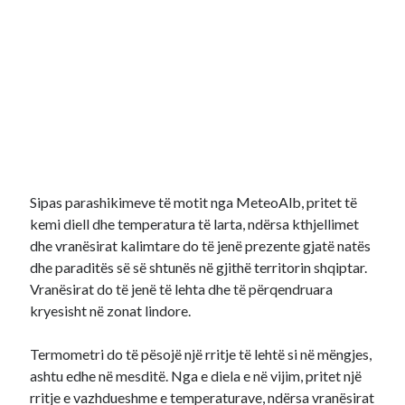
Sipas parashikimeve të motit nga MeteoAlb, pritet të
kemi diell dhe temperatura të larta, ndërsa kthjellimet
dhe vranësirat kalimtare do të jenë prezente gjatë natës
dhe paraditës së së shtunës në gjithë territorin shqiptar.
Vranësirat do të jenë të lehta dhe të përqendruara
kryesisht në zonat lindore.
Termometri do të pësojë një rritje të lehtë si në mëngjes,
ashtu edhe në mesditë. Nga e diela e në vijim, pritet një
rritje e vazhdueshme e temperaturave, ndërsa vranësirat