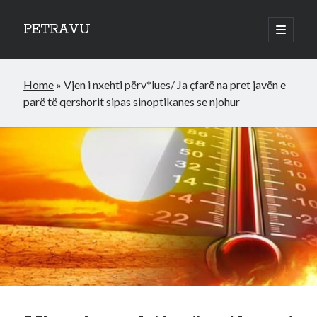
PETRAVU
open
primary
Sidebar
menu
Categories
Home
»
Vjen i nxehti përv*lues/ Ja çfarë na pret javën e
Bank
parë të qershorit sipas sinoptikanes se njohur
Credit Cards
Uncategorized
World