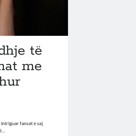
dhje të
mat me
hur
intriguar fansat e saj
lë…