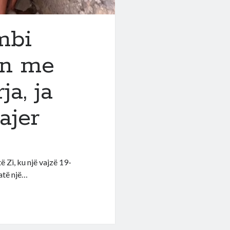
mbi
ën me
ja, ja
ajer
ë Zi, ku një vajzë 19-
atë një…