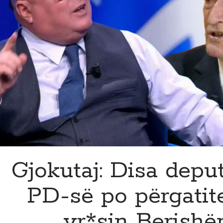
aks*dent,
i
jep
sot
lamtumira
Armirit
25
vjeçar:
Gjokutaj: Disa deput
PD-së po përgatit
vr*sin Berishë