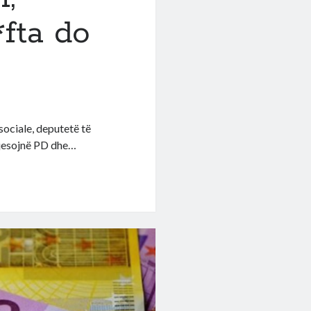
*fta do
sociale, deputetë të
sgjesojnë PD dhe…