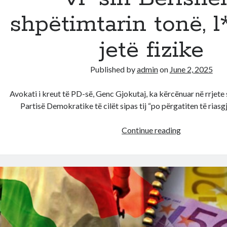
shpëtimtarin tonë, l
jetë fizike
Published by
admin
on
June 2, 2025
Avokati i kreut të PD-së, Genc Gjokutaj, ka kërcënuar në rrjete 
Partisë Demokratike të cilët sipas tij “po përgatiten të ria
Gjokutaj:
Continue reading
Disa
deputetë
të
PD-
së
po
përgatiten
të