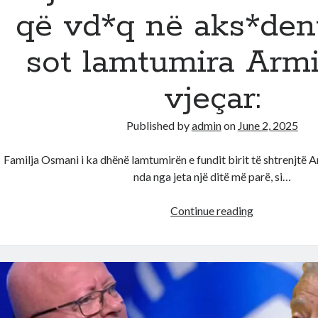
që vd*q në aks*dent,
sot lamtumira Armi
vjeçar:
Published by
admin
on
June 2, 2025
Familja Osmani i ka dhënë lamtumirën e fundit birit të shtrenjtë Armi
nda nga jeta një ditë më parë, si…
Djali
Continue reading
i
milionerit
shqiptar
që
vd*q
në