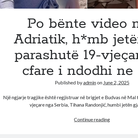
Po bënte video 
Adriatik, h*mb jet
parashutë 19-vjeçar
cfare i ndodhi ne 
Published by
admin
on
June 2, 2025
Një ngjarje tragjike është regjistruar në brigjet e Budvas në Mal t
vjeçare nga Serbia, Tihana Randonjić, humbi jetën gj
Po
Continue reading
bënte
video