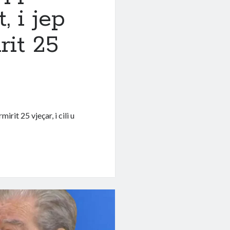
 i jep
rit 25
rit 25 vjeçar, i cili u