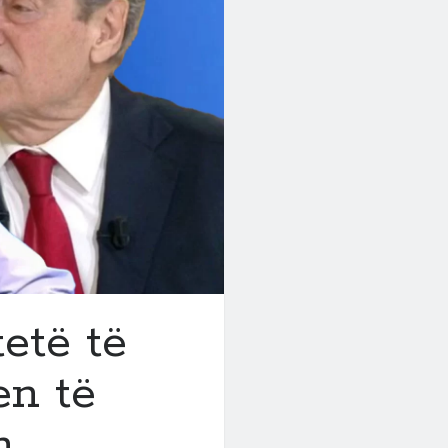
etë të
en të
n,