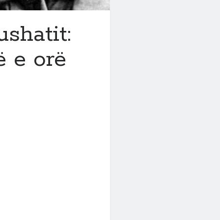
shatit:
 e orë