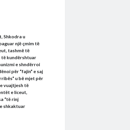
t, Shkodra u
paguar një çmim të
iceut, tashmë të
r të kundërshtuar
munizmi e shndërroi
noi për “fajin” e saj
rribës” u bë mjet për
e vuajtjesh të
tët e liceut,
 “të rinj
ke shkaktuar