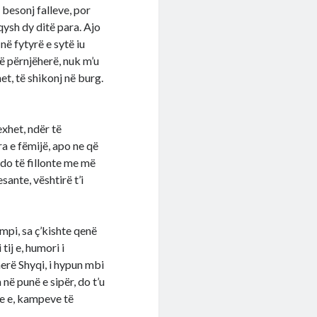
 besonj falleve, por
qysh dy ditë para. Ajo
në fytyrë e sytë iu
ë përnjëherë, nuk m’u
et, të shikonj në burg.
exhet, ndër të
a e fëmijë, apo ne që
 do të fillonte me më
sante, vështirë t’i
ampi, sa ç’kishte qenë
ij e, humori i
herë Shyqi, i hypun mbi
në punë e sipër, do t’u
eve e, kampeve të