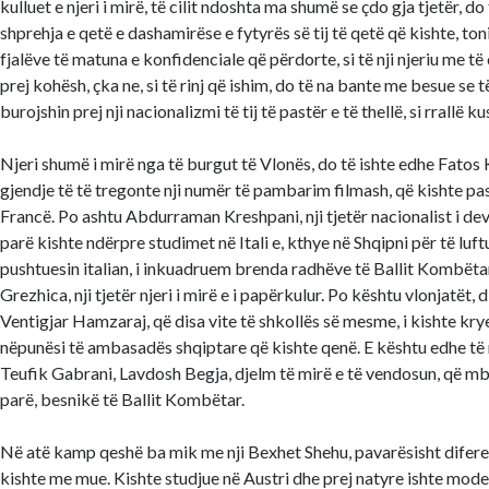
kulluet e njeri i mirë, të cilit ndoshta ma shumë se çdo gja tjetër, do 
shprehja e qetë e dashamirëse e fytyrës së tij të qetë që kishte, toni 
fjalëve të matuna e konfidenciale që përdorte, si të nji njeriu me të 
prej kohësh, çka ne, si të rinj që ishim, do të na bante me besue se të 
burojshin prej nji nacionalizmi të tij të pastër e të thellë, si rrallë ku
Njeri shumë i mirë nga të burgut të Vlonës, do të ishte edhe Fatos 
gjendje të të tregonte nji numër të pambarim filmash, që kishte pa
Francë. Po ashtu Abdurraman Kreshpani, nji tjetër nacionalist i de
parë kishte ndërpre studimet në Itali e, kthye në Shqipni për të lu
pushtuesin italian, i inkuadruem brenda radhëve të Ballit Kombëtar
Grezhica, nji tjetër njeri i mirë e i papërkulur. Po kështu vlonjatët, dis
Ventigjar Hamzaraj, që disa vite të shkollës së mesme, i kishte krye n
nëpunësi të ambasadës shqiptare që kishte qenë. E kështu edhe të
Teufik Gabrani, Lavdosh Begja, djelm të mirë e të vendosun, që mb
parë, besnikë të Ballit Kombëtar.
Në atë kamp qeshë ba mik me nji Bexhet Shehu, pavarësisht difer
kishte me mue. Kishte studjue në Austri dhe prej natyre ishte model 