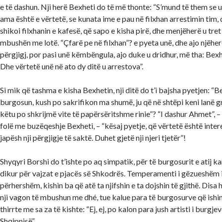
e të dashun. Nji herë Bexheti do të më thonte: “S’mund të them se u
ama është e vërtetë, se kunata ime e pau në filxhan arrestimin tim, 
shikoi filxhanin e kafesë, që sapo e kisha pirë, dhe menjëherë u tret 
mbushën me lotë. “Çfarë pe në filxhan”? e pyeta unë, dhe ajo njëher
përgjigj, por pasi unë këmbëngula, ajo duke u dridhur, më tha: Bexh
Dhe vërtetë unë në ato dy ditë u arrestova”.
Si mik që tashma e kisha Bexhetin, nji ditë do t’i bajsha pyetjen: “B
burgosun, kush po sakrifikon ma shumë, ju që në shtëpi keni lanë gr
këtu po shkrijmë vite të papërsëritshme rinie”? “I dashur Ahmet”, –
folë me buzëqeshje Bexheti, – “kësaj pyetje, që vërtetë është intere
japësh nji përgjigje të saktë. Duhet gjetë nji njeri tjetër”!
Shyqyri Borshi do t’ishte po aq simpatik, për të burgosurit e atij k
dikur për vajzat e pjacës së Shkodrës. Temperamenti i gëzueshëm i t
përhershëm, kishin ba që atë ta njifshin e ta dojshin të gjithë. Disa 
nji vagon të mbushun me dhé, tue kalue para të burgosurve që ishin 
thirrte me sa za të kishte: “Ej, ej, po kalon para jush artisti i burgj
Shqipnisë”.