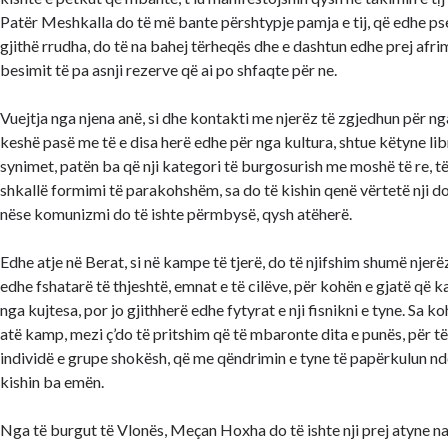
Patër Meshkalla do të më bante përshtypje pamja e tij, që edhe pse 
gjithë rrudha, do të na bahej tërheqës dhe e dashtun edhe prej afr
besimit të pa asnji rezerve që ai po shfaqte për ne.
Vuejtja nga njena anë, si dhe kontakti me njerëz të zgjedhun për ng
keshë pasë me të e disa herë edhe për nga kultura, shtue këtyne li
synimet, patën ba që nji kategori të burgosurish me moshë të re, të 
shkallë formimi të parakohshëm, sa do të kishin qenë vërtetë nji do
nëse komunizmi do të ishte përmbysë, qysh atëherë.
Edhe atje në Berat, si në kampe të tjerë, do të njifshim shumë njerëz
edhe fshatarë të thjeshtë, emnat e të cilëve, për kohën e gjatë që ka
nga kujtesa, por jo gjithherë edhe fytyrat e nji fisnikni e tyne. Sa 
atë kamp, mezi ç’do të pritshim që të mbaronte dita e punës, për 
individë e grupe shokësh, që me qëndrimin e tyne të papërkulun n
kishin ba emën.
Nga të burgut të Vlonës, Meçan Hoxha do të ishte nji prej atyne na