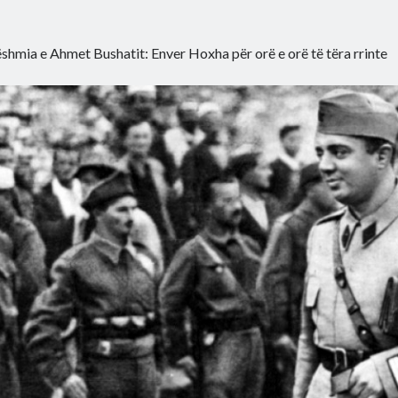
shmia e Ahmet Bushatit: Enver Hoxha për orë e orë të tëra rrinte