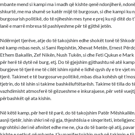
mbante mend si kampi ma i madh që kishte qenë ndonjiherë, ndonës
shkurtë, me ma shumë se katër mijë të burgosun, si dhe kampi ku n
burgosurish politikë, do të njiheshin mes tyne e prej ku nji ditë do t
lanë e marrë mbresa të pashlyeshme për të gjithë jetën.
Ndërmjet tjerëve, atje do të takojshim edhe shokët tonë të Shkodrë
në kamp mbas nesh, si Sami Repishtin, Xhevat Metën, Ernest Përd
Et’hem Bakallin, Zef Nikën, Nush Tukën, si dhe Feti Qukun e Mark L
për herë të dytë në burg, etj. Do të gjejshim gjithashtu në atë kam
burgjeve të tjerë me të cilët ishim njohë e lidhë qysh dy e tre vjet
tjerë. Takimet e të burgosurve politikë, mbas disa kohësh që t’mos
tjetrin, do të ishin si takime bashkëluftëtarësh. Takime të tilla do të
vazhdimisht atmosferë të gëzueshme e inkurajuese, për vetë vuejtj
përbashkët që ata kishin.
Në këtë kamp, për herë të parë, do të takojshim Patër Mëshkallën, te
asnji tjetër, ishin shkri në nji gja, thjeshtësia e sinqeriteti, inteligjen
ngrohtësi deri në afinitet edhe me ne, çka do të bante që atij, pav
kishte e petkut që mbante, t’iu manifestojshin qysh në takimin e tịj