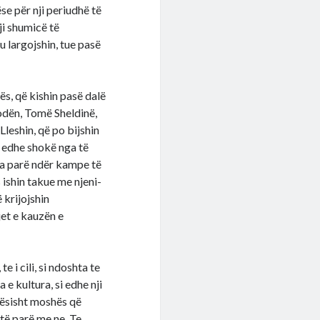
e për nji periudhë të
ji shumicë të
’u largojshin, tue pasë
s, që kishin pasë dalë
odën, Tomë Sheldinë,
leshin, që po bijshin
p edhe shokë nga të
 ma parë ndër kampe të
 ishin takue me njeni-
 krijojshin
et e kauzën e
 i cili, si ndoshta te
ca e kultura, si edhe nji
arësisht moshës që
 të parë me ne. Te