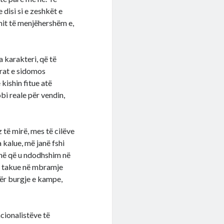
disi si e zeshkët e
imit të menjëhershëm e,
a karakteri, që të
brat e sidomos
kishin fitue atë
bi reale për vendin,
 të mirë, mes të cilëve
 kalue, më janë fshi
kohë që u ndodhshim në
të takue në mbramje
dër burgje e kampe,
cionalistëve të