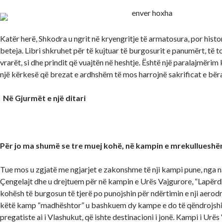
Katër herë, Shkodra u ngrit në kryengritje të armatosura, por histor
beteja. Libri shkruhet për të kujtuar të burgosurit e panumërt, të t
vrarët, si dhe prindit që vuajtën në heshtje. Është një paralajmëri
një kërkesë që brezat e ardhshëm të mos harrojnë sakrificat e bëra 
Në Gjurmët e një ditari
Për jo ma shumë se tre muej kohë, në kampin e mrekullueshë
Tue mos u zgjatë me ngjarjet e zakonshme të nji kampi pune, nga n
Çengelajt dhe u drejtuem për në kampin e Urës Vajgurore, “Lapërdh
kohësh të burgosun të tjerë po punojshin për ndërtimin e nji aero
këtë kamp “madhështor” u bashkuem dy kampe e do të qëndrojshi
pregatiste ai i Vlashukut, që ishte destinacioni i jonë. Kampi i Urës