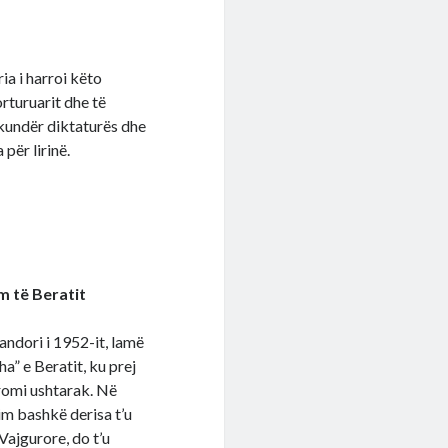
ia i harroi këto
orturuarit dhe të
m kundër diktaturës dhe
për lirinë.
m të Beratit
andori i 1952-it, lamë
a” e Beratit, ku prej
dromi ushtarak. Në
m bashkë derisa t’u
 Vajgurore, do t’u