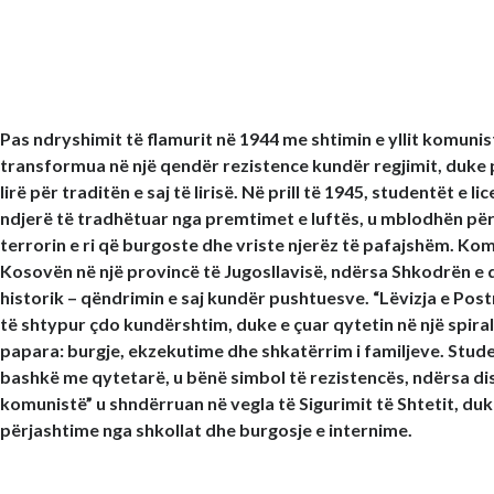
Pas ndryshimit të flamurit në 1944 me shtimin e yllit komunis
transformua në një qendër rezistence kundër regjimit, duke 
lirë për traditën e saj të lirisë. Në prill të 1945, studentët e l
ndjerë të tradhëtuar nga premtimet e luftës, u mblodhën pë
terrorin e ri që burgoste dhe vriste njerëz të pafajshëm. Ko
Kosovën në një provincë të Jugosllavisë, ndërsa Shkodrën e dë
historik – qëndrimin e saj kundër pushtuesve. “Lëvizja e Post
të shtypur çdo kundërshtim, duke e çuar qytetin në një spiral
papara: burgje, ekzekutime dhe shkatërrim i familjeve. Studen
bashkë me qytetarë, u bënë simbol të rezistencës, ndërsa disa
komunistë” u shndërruan në vegla të Sigurimit të Shtetit, du
përjashtime nga shkollat dhe burgosje e internime.