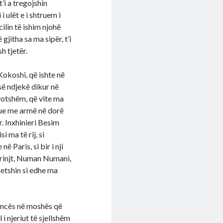
t’i a tregojshin
i ulët e i shtruem i
cilin të ishim njohë
gjitha sa ma sipër, t’i
sh tjetër.
Kokoshi, që ishte në
së ndjekë dikur në
votshëm, që vite ma
ftue me armë në dorë
. Inxhinieri Besim
i ma të rij, si
ë Paris, si bir i nji
 rinjt, Numan Numani,
etshin si edhe ma
encës në moshës që
i njeriut të sjellshëm