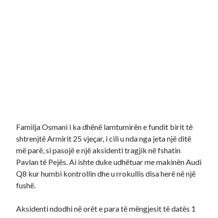
Familja Osmani i ka dhënë lamtumirën e fundit birit të
shtrenjtë Armirit 25 vjeçar, i cili u nda nga jeta një ditë
më parë, si pasojë e një aksidenti tragjik në fshatin
Pavlan të Pejës. Ai ishte duke udhëtuar me makinën Audi
Q8 kur humbi kontrollin dhe u rrokullis disa herë në një
fushë.
Aksidenti ndodhi në orët e para të mëngjesit të datës 1