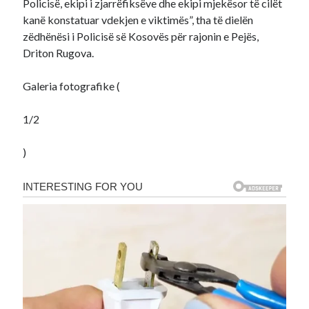
Policisë, ekipi i zjarrëfiksëve dhe ekipi mjekësor të cilët
kanë konstatuar vdekjen e viktimës”, tha të dielën
zëdhënësi i Policisë së Kosovës për rajonin e Pejës,
Driton Rugova.
Galeria fotografike (
1
/
2
)