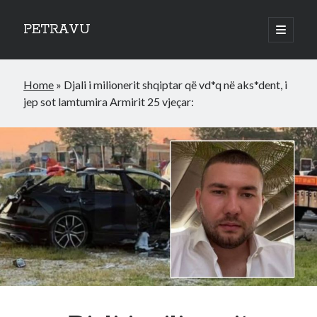
PETRAVU
open
primary
Sidebar
menu
Categories
Home
»
Djali i milionerit shqiptar që vd*q në aks*dent, i
Bank
jep sot lamtumira Armirit 25 vjeçar:
Credit Cards
Uncategorized
World