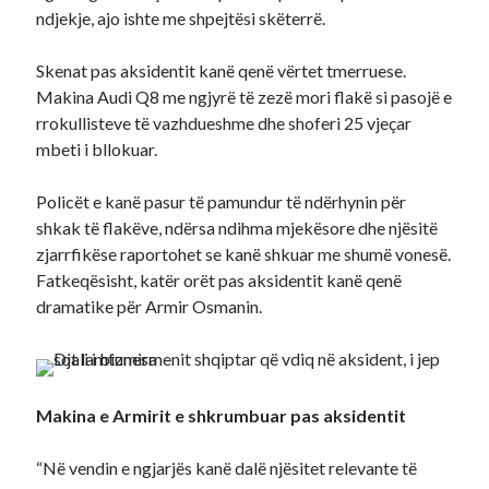
ndjekje, ajo ishte me shpejtësi skëterrë.
Skenat pas aksidentit kanë qenë vërtet tmerruese.
Makina Audi Q8 me ngjyrë të zezë mori flakë si pasojë e
rrokullisteve të vazhdueshme dhe shoferi 25 vjeçar
mbeti i bllokuar.
Policët e kanë pasur të pamundur të ndërhynin për
shkak të flakëve, ndërsa ndihma mjekësore dhe njësitë
zjarrfikëse raportohet se kanë shkuar me shumë vonesë.
Fatkeqësisht, katër orët pas aksidentit kanë qenë
dramatike për Armir Osmanin.
Makina e Armirit e shkrumbuar pas aksidentit
“Në vendin e ngjarjës kanë dalë njësitet relevante të