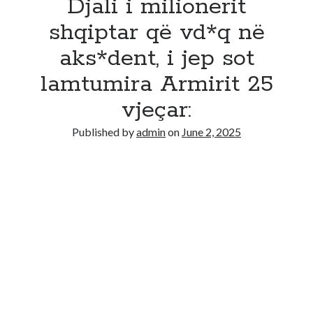
Djali i milionerit
shqiptar që vd*q në
aks*dent, i jep sot
lamtumira Armirit 25
vjeçar:
Published by
admin
on
June 2, 2025