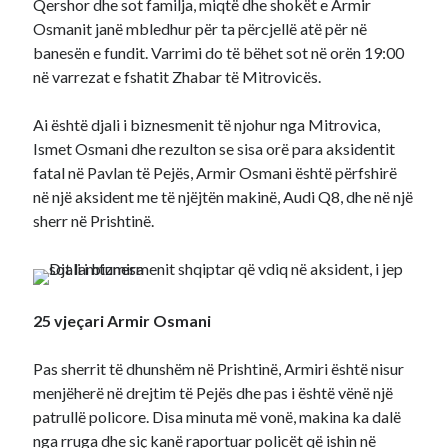
Qershor dhe sot familja, miqtë dhe shokët e Armir
Osmanit janë mbledhur për ta përcjellë atë për në
banesën e fundit. Varrimi do të bëhet sot në orën 19:00
në varrezat e fshatit Zhabar të Mitrovicës.
Ai është djali i biznesmenit të njohur nga Mitrovica,
Ismet Osmani dhe rezulton se sisa orë para aksidentit
fatal në Pavlan të Pejës, Armir Osmani është përfshirë
në një aksident me të njëjtën makinë, Audi Q8, dhe në një
sherr në Prishtinë.
25 vjeçari Armir Osmani
Pas sherrit të dhunshëm në Prishtinë, Armiri është nisur
menjëherë në drejtim të Pejës dhe pas i është vënë një
patrullë policore. Disa minuta më vonë, makina ka dalë
nga rruga dhe siç kanë raportuar policët që ishin në