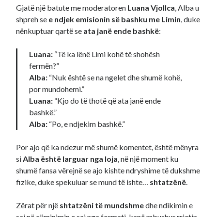
Gjatë një batute me moderatoren
Luana Vjollca
, Alba u
shpreh se
e ndjek emisionin së bashku me Limin
, duke
nënkuptuar qartë se
ata janë ende bashkë
:
Luana:
“Të ka lënë Limi kohë të shohësh
fermën?”
Alba:
“Nuk është se na ngelet dhe shumë kohë,
por mundohemi.”
Luana:
“Kjo do të thotë që ata janë ende
bashkë.”
Alba:
“Po, e ndjekim bashkë.”
Por ajo që ka ndezur më shumë komentet, është mënyra
si
Alba është larguar nga loja
, në një moment ku
shumë fansa vërejnë se ajo kishte ndryshime të dukshme
fizike, duke spekuluar se mund të ishte…
shtatzënë
.
Zërat për një
shtatzëni të mundshme
dhe ndikimin e
saj në eliminimin e saj nga formati, kanë mbushur rrjetin,