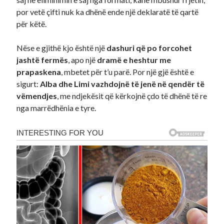
por vetë çifti nuk ka dhënë ende një deklaratë të qartë
për këtë.
Nëse e gjithë kjo është një
dashuri që po forcohet
jashtë fermës
, apo një
dramë e heshtur me
prapaskena
, mbetet për t’u parë. Por një gjë është e
sigurt:
Alba dhe Limi vazhdojnë të jenë në qendër të
vëmendjes
, me ndjekësit që kërkojnë çdo të dhënë të re
nga marrëdhënia e tyre.