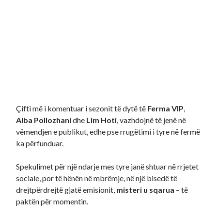
Çifti më i komentuar i sezonit të dytë të
Ferma VIP
,
Alba Pollozhani
dhe
Lim Hoti
, vazhdojnë të jenë në
vëmendjen e publikut, edhe pse rrugëtimi i tyre në fermë
ka përfunduar.
Spekulimet për një ndarje mes tyre janë shtuar në rrjetet
sociale, por të hënën në mbrëmje, në një bisedë të
drejtpërdrejtë gjatë emisionit,
misteri u sqarua
– të
paktën për momentin.