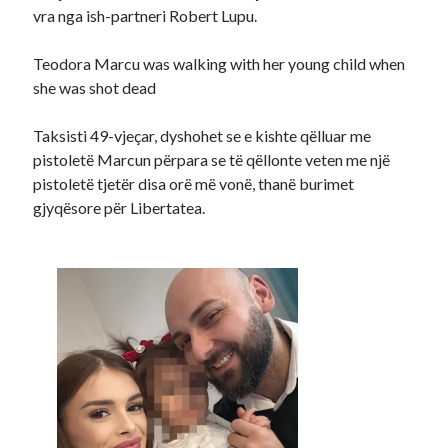
vra nga ish-partneri Robert Lupu.
Teodora Marcu was walking with her young child when
she was shot dead
Taksisti 49-vjeçar, dyshohet se e kishte qëlluar me
pistoletë Marcun përpara se të qëllonte veten me një
pistoletë tjetër disa orë më vonë, thanë burimet
gjyqësore për Libertatea.