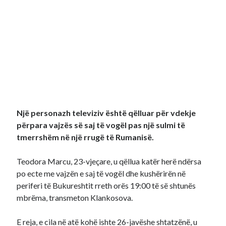
Një personazh televiziv është qëlluar për vdekje
përpara vajzës së saj të vogël pas një sulmi të
tmerrshëm në një rrugë të Rumanisë.
Teodora Marcu, 23-vjeçare, u qëllua katër herë ndërsa
po ecte me vajzën e saj të vogël dhe kushërirën në
periferi të Bukureshtit rreth orës 19:00 të së shtunës
mbrëma, transmeton Klankosova.
E reja, e cila në atë kohë ishte 26-javëshe shtatzënë, u