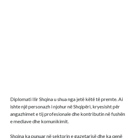
Diplomati Ilir Shqina u shua nga jetë këtë të premte. Ai
ishte një personazh i njohur në Shqipëri, kryesisht për
angazhimet e tij profesionale dhe kontributin në fushën
e mediave dhe komunikimit.
Shqina ka punuar në sektorin e gazetarisë dhe ka qenë