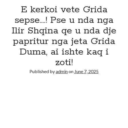
E kerkoi vete Grida
sepse….! Pse u nda nga
Ilir Shqina qe u nda dje
papritur nga jeta Grida
Duma, ai ishte kaq i
zoti!
Published by
admin
on
June 7, 2025