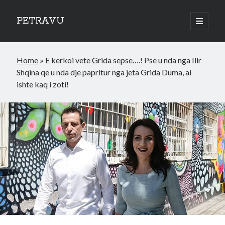
PETRAVU
open
primary
Sidebar
menu
Categories
Home
»
E kerkoi vete Grida sepse….! Pse u nda nga Ilir
Bank
Shqina qe u nda dje papritur nga jeta Grida Duma, ai
Credit Cards
ishte kaq i zoti!
Uncategorized
World