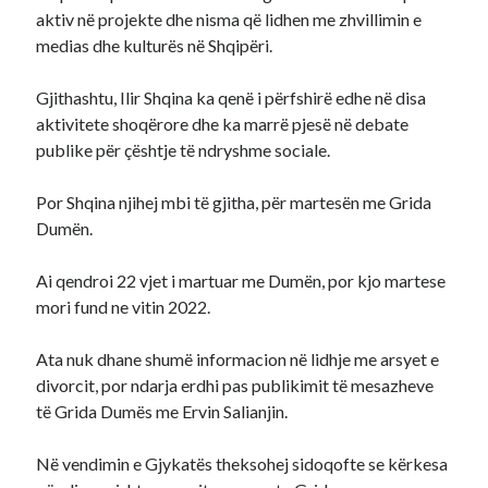
aktiv në projekte dhe nisma që lidhen me zhvillimin e
medias dhe kulturës në Shqipëri.
Gjithashtu, Ilir Shqina ka qenë i përfshirë edhe në disa
aktivitete shoqërore dhe ka marrë pjesë në debate
publike për çështje të ndryshme sociale.
Por Shqina njihej mbi të gjitha, për martesën me Grida
Dumën.
Ai qendroi 22 vjet i martuar me Dumën, por kjo martese
mori fund ne vitin 2022.
Ata nuk dhane shumë informacion në lidhje me arsyet e
divorcit, por ndarja erdhi pas publikimit të mesazheve
të Grida Dumës me Ervin Salianjin.
Në vendimin e Gjykatës theksohej sidoqofte se kërkesa