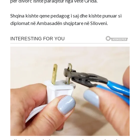
për divorc ishte paraqitur nga vete Grida.
Shqina kishte qene pedagog i saj dhe kishte punuar si
diplomat në Ambasadën shqiptare në Slloveni.