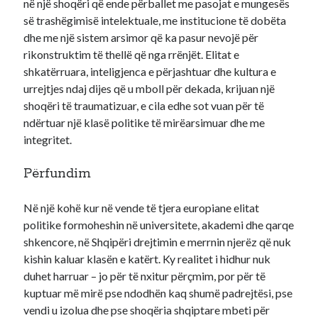
në një shoqëri që ende përballet me pasojat e mungesës
së trashëgimisë intelektuale, me institucione të dobëta
dhe me një sistem arsimor që ka pasur nevojë për
rikonstruktim të thellë që nga rrënjët. Elitat e
shkatërruara, inteligjenca e përjashtuar dhe kultura e
urrejtjes ndaj dijes që u mboll për dekada, krijuan një
shoqëri të traumatizuar, e cila edhe sot vuan për të
ndërtuar një klasë politike të mirëarsimuar dhe me
integritet.
Përfundim
Në një kohë kur në vende të tjera europiane elitat
politike formoheshin në universitete, akademi dhe qarqe
shkencore, në Shqipëri drejtimin e merrnin njerëz që nuk
kishin kaluar klasën e katërt. Ky realitet i hidhur nuk
duhet harruar – jo për të nxitur përçmim, por për të
kuptuar më mirë pse ndodhën kaq shumë padrejtësi, pse
vendi u izolua dhe pse shoqëria shqiptare mbeti për