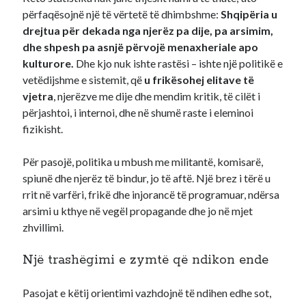
përfaqësojnë një të vërtetë të dhimbshme:
Shqipëria u
drejtua për dekada nga njerëz pa dije, pa arsimim,
dhe shpesh pa asnjë përvojë menaxheriale apo
kulturore.
Dhe kjo nuk ishte rastësi – ishte një politikë e
vetëdijshme e sistemit, që
u frikësohej elitave të
vjetra
, njerëzve me dije dhe mendim kritik, të cilët i
përjashtoi, i internoi, dhe në shumë raste i eleminoi
fizikisht.
Për pasojë, politika u mbush me militantë, komisarë,
spiunë dhe njerëz të bindur, jo të aftë. Një brez i tërë u
rrit në varfëri, frikë dhe injorancë të programuar, ndërsa
arsimi u kthye në vegël propagande dhe jo në mjet
zhvillimi.
Një trashëgimi e zymtë që ndikon ende
Pasojat e këtij orientimi vazhdojnë të ndihen edhe sot,