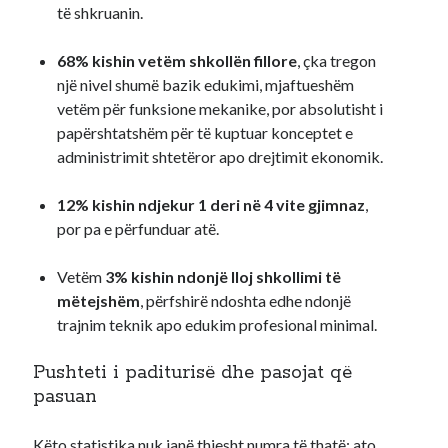
të shkruanin.
68% kishin vetëm shkollën fillore
, çka tregon
një nivel shumë bazik edukimi, mjaftueshëm
vetëm për funksione mekanike, por absolutisht i
papërshtatshëm për të kuptuar konceptet e
administrimit shtetëror apo drejtimit ekonomik.
12% kishin ndjekur 1 deri në 4 vite gjimnaz
,
por pa e përfunduar atë.
Vetëm
3% kishin ndonjë lloj shkollimi të
mëtejshëm
, përfshirë ndoshta edhe ndonjë
trajnim teknik apo edukim profesional minimal.
Pushteti i paditurisë dhe pasojat që
pasuan
Këto statistika nuk janë thjesht numra të thatë; ato