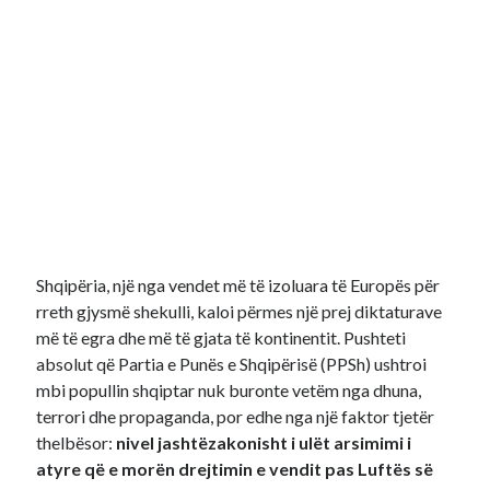
Shqipëria, një nga vendet më të izoluara të Europës për
rreth gjysmë shekulli, kaloi përmes një prej diktaturave
më të egra dhe më të gjata të kontinentit. Pushteti
absolut që Partia e Punës e Shqipërisë (PPSh) ushtroi
mbi popullin shqiptar nuk buronte vetëm nga dhuna,
terrori dhe propaganda, por edhe nga një faktor tjetër
thelbësor:
nivel jashtëzakonisht i ulët arsimimi i
atyre që e morën drejtimin e vendit pas Luftës së