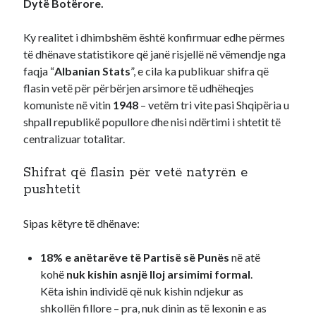
Dytë Botërore.
Ky realitet i dhimbshëm është konfirmuar edhe përmes
të dhënave statistikore që janë risjellë në vëmendje nga
faqja “
Albanian Stats
”, e cila ka publikuar shifra që
flasin vetë për përbërjen arsimore të udhëheqjes
komuniste në vitin
1948
– vetëm tri vite pasi Shqipëria u
shpall republikë popullore dhe nisi ndërtimi i shtetit të
centralizuar totalitar.
Shifrat që flasin për vetë natyrën e
pushtetit
Sipas këtyre të dhënave:
18% e anëtarëve të Partisë së Punës
në atë
kohë
nuk kishin asnjë lloj arsimimi formal
.
Këta ishin individë që nuk kishin ndjekur as
shkollën fillore – pra, nuk dinin as të lexonin e as