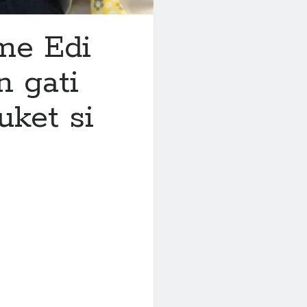
 me Edi
n gati
uket si