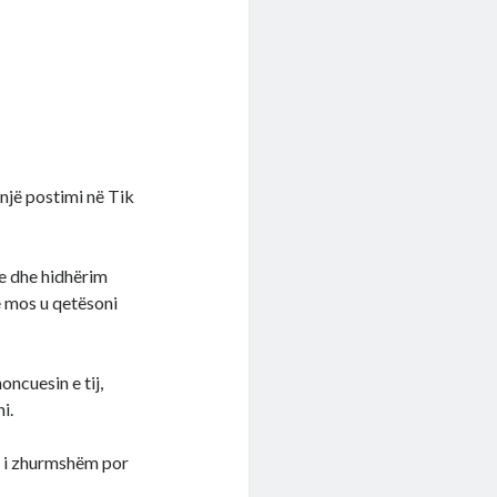
një postimi në Tik
je dhe hidhërim
e mos u qetësoni
oncuesin e tij,
i.
, i zhurmshëm por