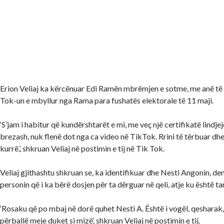
Erion Veliaj ka kërcënuar Edi Ramën mbrëmjen e sotme, me anë të 
Tok-un e mbyllur nga Rama para fushatës elektorale të 11 maji.
‘S’jam i habitur që kundërshtarët e mi, me veç një certifikatë lindje
brezash, nuk flenë dot nga ca video në TikTok. Rrini të tërbuar dh
kurrë.’, shkruan Veliaj në postimin e tij në Tik Tok.
Veliaj gjithashtu shkruan se, ka identifikuar dhe Nesti Angonin, den
personin që i ka bërë dosjen për ta dërguar në qeli, atje ku është tan
‘Rosaku që po mbaj në dorë quhet Nesti A. Është i vogël, qesharak
përballë meje duket si mizë’, shkruan Veliaj në postimin e tij.