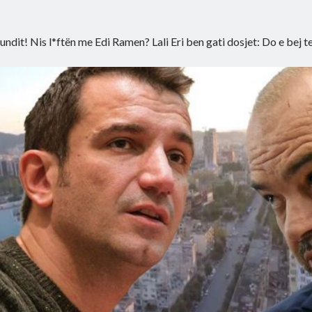
fundit! Nis l*ftën me Edi Ramen? Lali Eri ben gati dosjet: Do e bej t