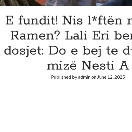
E fundit! Nis l*ftën
Ramen? Lali Eri be
dosjet: Do e bej te d
mizë Nesti A
Published by
admin
on
June 12, 2025