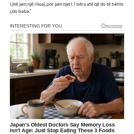
Unë jam një i huaj, por jam njeri. I bëra atë që do të bënte
çdo baba.”