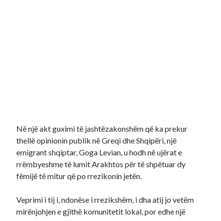
Në një akt guximi të jashtëzakonshëm që ka prekur
thellë opinionin publik në Greqi dhe Shqipëri, një
emigrant shqiptar, Goga Levian, u hodh në ujërat e
rrëmbyeshme të lumit Arakhtos për të shpëtuar dy
fëmijë të mitur që po rrezikonin jetën.
Veprimi i tij i, ndonëse i rrezikshëm, i dha atij jo vetëm
mirënjohjen e gjithë komunitetit lokal, por edhe një