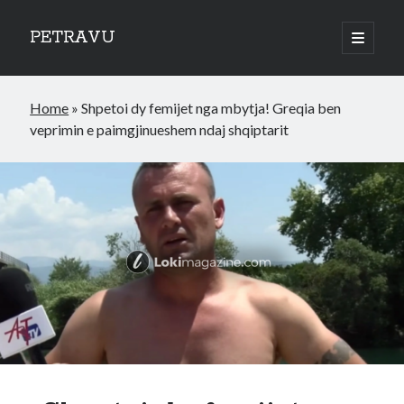
PETRAVU
open
primary
Sidebar
menu
Categories
Home
»
Shpetoi dy femijet nga mbytja! Greqia ben
Bank
veprimin e paimgjinueshem ndaj shqiptarit
Credit Cards
Uncategorized
World