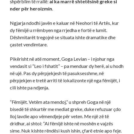
shpërblim të rrallë:
ai ka marrë shtetësinë greke si
nder për heroizmin
.
Ngjarja ndodhi javën e kaluar në Neohori të Artës, kur
dy fëmijë u rrëmbyen nga rrjedha e fortë e lumit.
Dëshmitarët tregojnë se situata ishte dramatike dhe
çastet vendimtare.
Pikërisht në atë moment, Goga Levian – i njohur nga
vendasit si “Leo i fshatit” – pa menduar dy herë, ai u hodh
në ujë. Pas dy përpjekjesh të pasuksesshme, në
përpjekjen e tretë arriti të lokalizonte një nga fëmijët, i
cili ishte pa ndjenja.
“Fëmijët. Vetëm ata mendoj,” u shpreh Goga në një
bisedë të shkurtër me mediat greke, duke refuzuar çdo
lloj lavdie apo vëmendjeje për veten. Me një zë të
dridhur, ai shtoi: “Ai fëmijë ishte në moshën e vajzës
sime. Nuk kishte rëndësi kush ishin, çfarë etnie apo feje.