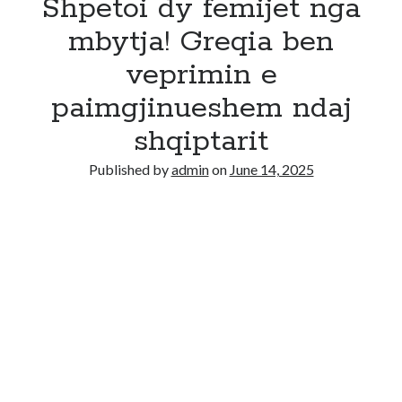
Shpetoi dy femijet nga
mbytja! Greqia ben
veprimin e
paimgjinueshem ndaj
shqiptarit
Published by
admin
on
June 14, 2025