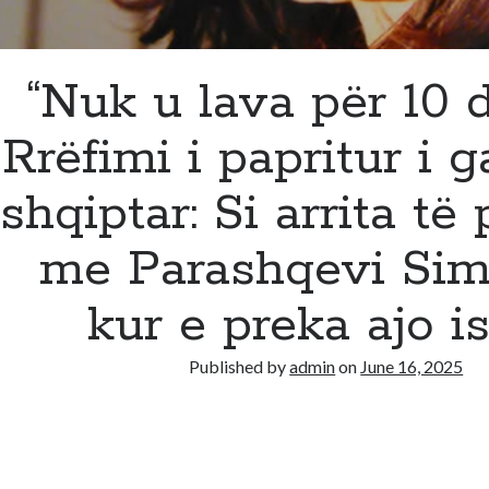
“Nuk u lava për 10 d
Rrëfimi i papritur i g
shqiptar: Si arrita t
me Parashqevi Sim
kur e preka ajo i
Published by
admin
on
June 16, 2025