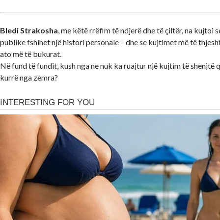
Bledi Strakosha
, me këtë rrëfim të ndjerë dhe të çiltër, na kujtoi 
publike fshihet një histori personale – dhe se kujtimet më të thjes
ato më të bukurat.
Në fund të fundit, kush nga ne nuk ka ruajtur një kujtim të shenjtë q
kurrë nga zemra?