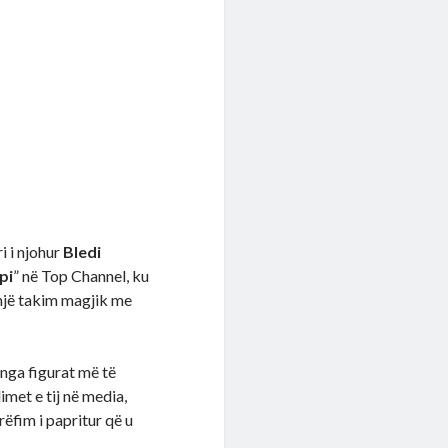
i i njohur
Bledi
pi
” në Top Channel, ku
: një takim magjik me
 nga figurat më të
imet e tij në media,
ëfim i papritur që u