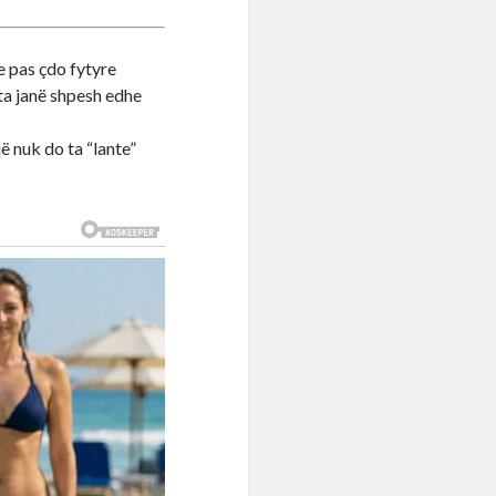
se pas çdo fytyre
hta janë shpesh edhe
ë nuk do ta “lante”