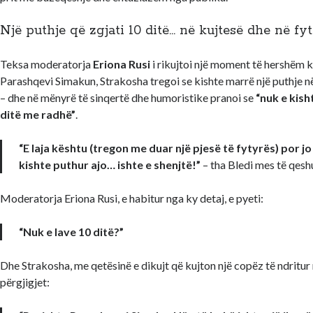
Një puthje që zgjati 10 ditë… në kujtesë dhe në fyt
Teksa moderatorja
Eriona Rusi
i rikujtoi një moment të hershëm k
Parashqevi Simakun, Strakosha tregoi se kishte marrë një puthje n
– dhe në mënyrë të sinqertë dhe humoristike pranoi se
“nuk e kish
ditë me radhë”
.
“E laja kështu (tregon me duar një pjesë të fytyrës) por j
kishte puthur ajo… ishte e shenjtë!”
– tha Bledi mes të qesh
Moderatorja Eriona Rusi, e habitur nga ky detaj, e pyeti:
“Nuk e lave 10 ditë?”
Dhe Strakosha, me qetësinë e dikujt që kujton një copëz të ndritur 
përgjigjet: