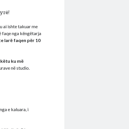
yrë!
u ai ishte takuar me
ë faqe nga këngëtarja
te larë faqen për 10
o këtu ku më
urave në studio.
nga e kaluara, i