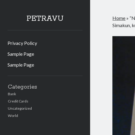
PETRAVU
Home
»
“N
Simakun, ku
Privacy Policy
Sample Page
Sample Page
Sidebar
Categories
Bank
Credit Cards
Uncategorized
World