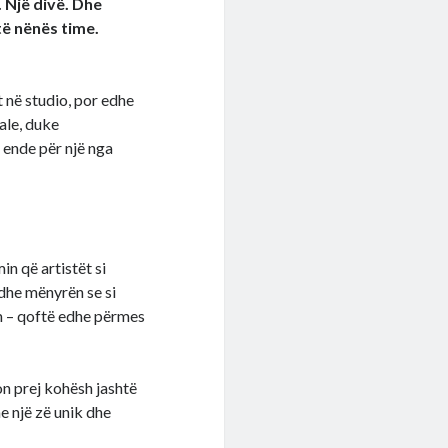
. Një divë. Dhe
të nënës time.
t në studio, por edhe
ale, duke
 ende për një nga
in që artistët si
edhe mënyrën se si
m – qoftë edhe përmes
ton prej kohësh jashtë
e një zë unik dhe