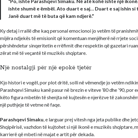
“Po, ishte Parashqevi Simaku. Në atë kohë ishte një ikonë
ishte shumë e ëmbël. Ato duart e saj… Duart e saj ishin si 
Janë duart më të buta që kam ndjerë.”
Ky detaj i rrallë dhe kaq personal emocionoi jo vetëm të pranishmi
mijëra ndjekës të emisionit që komentuan menjëherë në rrjete soci
përshëndetur sinqeritetin e rrëfimit dhe respektin që gazetari ruan
zërat më të veçantë të muzikës shqiptare.
Një nostalgji për një epokë tjetër
Kjo histori e vogël, por plot dritë, solli në vëmendje jo vetëm ndikim
Parashqevi Simaku kanë pasur në brezin e viteve ’80 dhe ’90, por 
këto figura mbetën të shenjta në kujtesën e njerëzve të zakonshë
një puthjeje të vetme në faqe.
Parashqevi Simaku
, e larguar prej vitesh nga jeta publike dhe je
Shqipërisë, vazhdon të kujtohet si një ikonë e muzikës shqiptare, m
karrierë që mbeti në majat e artit për dekada.