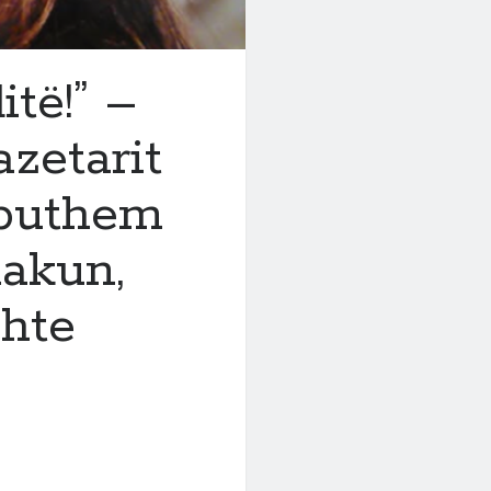
itë!” –
azetarit
ë puthem
akun,
shte