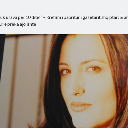
uk u lava për 10 ditë!” – Rrëfimi i papritur i gazetarit shqiptar: Si
r e preka ajo ishte