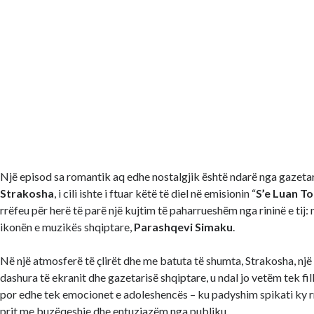
Një episod sa romantik aq edhe nostalgjik është ndarë nga gazetar
Strakosha
, i cili ishte i ftuar këtë të diel në emisionin “
S’e Luan To
rrëfeu për herë të parë një kujtim të paharrueshëm nga rininë e tij
ikonën e muzikës shqiptare,
Parashqevi Simaku
.
Në një atmosferë të çlirët dhe me batuta të shumta, Strakosha, një
dashura të ekranit dhe gazetarisë shqiptare, u ndal jo vetëm tek fill
por edhe tek emocionet e adoleshencës – ku padyshim spikati ky rr
prit me buzëqeshje dhe entuziazëm nga publiku.