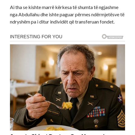
Ai tha se kishte marrë kërkesa të shumta të ngjashme
nga Abdullahu dhe ishte paguar përmes ndërmjetësve të
ndryshëm pa i ditur individët që transferuan fondet.