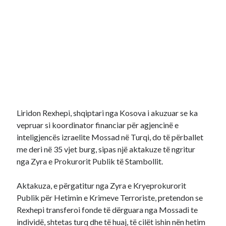
Liridon Rexhepi, shqiptari nga Kosova i akuzuar se ka
vepruar si koordinator financiar për agjencinë e
inteligjencës izraelite Mossad në Turqi, do të përballet
me deri në 35 vjet burg, sipas një aktakuze të ngritur
nga Zyra e Prokurorit Publik të Stambollit.
Aktakuza, e përgatitur nga Zyra e Kryeprokurorit
Publik për Hetimin e Krimeve Terroriste, pretendon se
Rexhepi transferoi fonde të dërguara nga Mossadi te
individë, shtetas turq dhe të huaj, të cilët ishin nën hetim