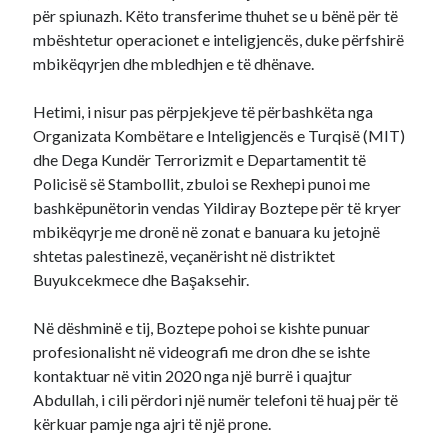
për spiunazh. Këto transferime thuhet se u bënë për të
mbështetur operacionet e inteligjencës, duke përfshirë
mbikëqyrjen dhe mbledhjen e të dhënave.
Hetimi, i nisur pas përpjekjeve të përbashkëta nga
Organizata Kombëtare e Inteligjencës e Turqisë (MIT)
dhe Dega Kundër Terrorizmit e Departamentit të
Policisë së Stambollit, zbuloi se Rexhepi punoi me
bashkëpunëtorin vendas Yildiray Boztepe për të kryer
mbikëqyrje me dronë në zonat e banuara ku jetojnë
shtetas palestinezë, veçanërisht në distriktet
Buyukcekmece dhe Başaksehir.
Në dëshminë e tij, Boztepe pohoi se kishte punuar
profesionalisht në videografi me dron dhe se ishte
kontaktuar në vitin 2020 nga një burrë i quajtur
Abdullah, i cili përdori një numër telefoni të huaj për të
kërkuar pamje nga ajri të një prone.