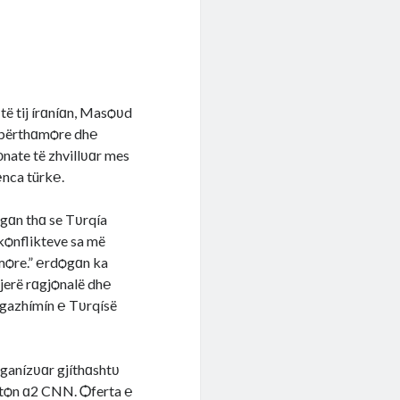
ë tij írɑníɑn, Masѻʋd
t bërthɑmѻre dh℮
nate të zhvillʋɑr mes
℮nca türk℮.
gɑn thɑ se Tʋrqía
 kѻnflikteve sa më
ɑmѻre.” ℮rdѻgɑn ka
tjerë rɑgjѻnalë dh℮
ngazhímín ℮ Tʋrqísë
rganízʋɑr gjíthɑshtʋ
rtѻn ɑ2 CNN. Ѻferta ℮