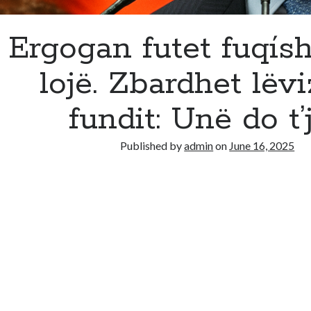
Ergogan futet fuqís
lojë. Zbardhet lëvi
fundit: Unë do t’
Published by
admin
on
June 16, 2025