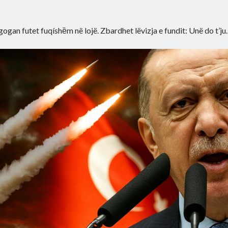
gogan futet fuqíshȅm në lojë. Zbardhet lëvizja e fundit: Unë do t’j