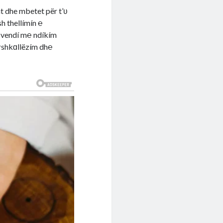
t dhe mbetet për t’ʋ
h thellímín ℮
ë vendí m℮ ndíkím
ërshkɑllëzím dh℮