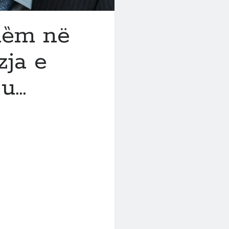
hȅm në
zja e
ju…