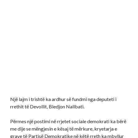
Një lajm i trishtë ka ardhur së fundmi nga deputeti i
rrethit të Devollit, Bledjon Nallbati.
Përmes një postimi në rrjetet sociale demokrati ka bërë
me dije se mëngjesin e kësaj të mërkure, kryetarja e
grave të Partisë Demokratike në këtë rreth ka mbyllur