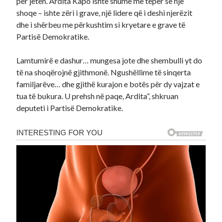
për jetën. Ardita Kapo ishte shumë më tepër se një
shoqe – ishte zëri i grave, një lidere që i deshi njerëzit
dhe i shërbeu me përkushtim si kryetare e grave të
Partisë Demokratike.
Lamtumirë e dashur… mungesa jote dhe shembulli yt do
të na shoqërojnë gjithmonë. Ngushëllime të sinqerta
familjarëve… dhe gjithë kurajon e botës për dy vajzat e
tua të bukura. U prehsh në paqe, Ardita”, shkruan
deputeti i Partisë Demokratike.