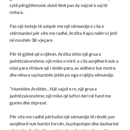
sytë përgjithmonë, dukë lënë pas dy vajzat e saj të
mitura.
Pas një beteje të ashpër me një sëmundje e cila e
stërmundoi për vite me radhë, Ardita Kapo ndërroi jetë
në moshën 38-vjeçare.
Për të gjithë që e njihnin, Ardita ishte një grua e
jashtëzakonshme, një mike e mirë, e cila asnjëherë nuk u
ndal para sfidave që i dolën para, as atëhere kur motra
dhe nëna e saj humbën jetën po nga e njëjta sëmundje.
“Humbëm Arditën…Një vajzë e re, një grua e
jashtëzakonshme, një mike që luftoi deri në fund me
guxim dhe shpresë.
Për vite me radhë përballoi një sëmundje të rëndë, por
asnjëherë nuk humbi forcën, buzëqeshjen dhe dashurinë