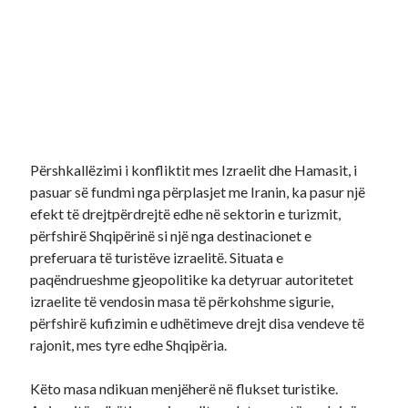
Përshkallëzimi i konfliktit mes Izraelit dhe Hamasit, i
pasuar së fundmi nga përplasjet me Iranin, ka pasur një
efekt të drejtpërdrejtë edhe në sektorin e turizmit,
përfshirë Shqipërinë si një nga destinacionet e
preferuara të turistëve izraelitë. Situata e
paqëndrueshme gjeopolitike ka detyruar autoritetet
izraelite të vendosin masa të përkohshme sigurie,
përfshirë kufizimin e udhëtimeve drejt disa vendeve të
rajonit, mes tyre edhe Shqipëria.
Këto masa ndikuan menjëherë në flukset turistike.