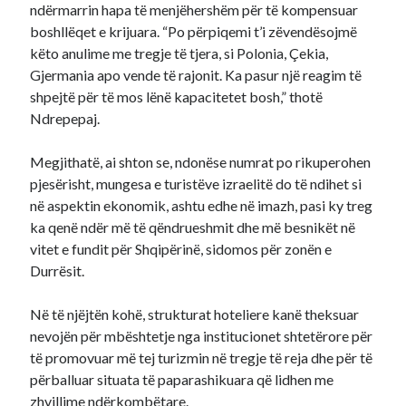
ndërmarrin hapa të menjëhershëm për të kompensuar
boshllëqet e krijuara. “Po përpiqemi t’i zëvendësojmë
këto anulime me tregje të tjera, si Polonia, Çekia,
Gjermania apo vende të rajonit. Ka pasur një reagim të
shpejtë për të mos lënë kapacitetet bosh,” thotë
Ndrepepaj.
Megjithatë, ai shton se, ndonëse numrat po rikuperohen
pjesërisht, mungesa e turistëve izraelitë do të ndihet si
në aspektin ekonomik, ashtu edhe në imazh, pasi ky treg
ka qenë ndër më të qëndrueshmit dhe më besnikët në
vitet e fundit për Shqipërinë, sidomos për zonën e
Durrësit.
Në të njëjtën kohë, strukturat hoteliere kanë theksuar
nevojën për mbështetje nga institucionet shtetërore për
të promovuar më tej turizmin në tregje të reja dhe për të
përballuar situata të paparashikuara që lidhen me
zhvillime ndërkombëtare.