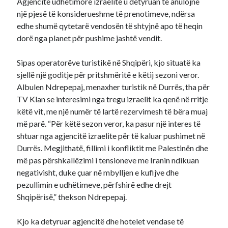
Agjencitë udhëtimore izraelite u detyruan të anulojnë
një pjesë të konsiderueshme të prenotimeve, ndërsa
edhe shumë qytetarë vendosën të shtyjnë apo të heqin
dorë nga planet për pushime jashtë vendit.
Sipas operatorëve turistikë në Shqipëri, kjo situatë ka
sjellë një goditje për pritshmëritë e këtij sezoni veror.
Albulen Ndrepepaj, menaxher turistik në Durrës, tha për
TV Klan se interesimi nga tregu izraelit ka qenë në rritje
këtë vit, me një numër të lartë rezervimesh të bëra muaj
më parë. “Për këtë sezon veror, ka pasur një interes të
shtuar nga agjencitë izraelite për të kaluar pushimet në
Durrës. Megjithatë, fillimi i konfliktit me Palestinën dhe
më pas përshkallëzimi i tensioneve me Iranin ndikuan
negativisht, duke çuar në mbylljen e kufijve dhe
pezullimin e udhëtimeve, përfshirë edhe drejt
Shqipërisë,” thekson Ndrepepaj.
Kjo ka detyruar agjencitë dhe hotelet vendase të