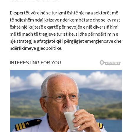
Ekspertët vërejnë se turizmi është një nga sektorët më
të ndjeshëm ndaj krizave ndërkombëtare dhe se ky rast
është një kujtesë e qartë për nevojën e një diversifikimi
më të madh të tregjeve turistike, si dhe për ndërtimin e
një strategjie afatgjatë që i përgjigjet emergjencave dhe
ndërlikimeve gjeopolitike.