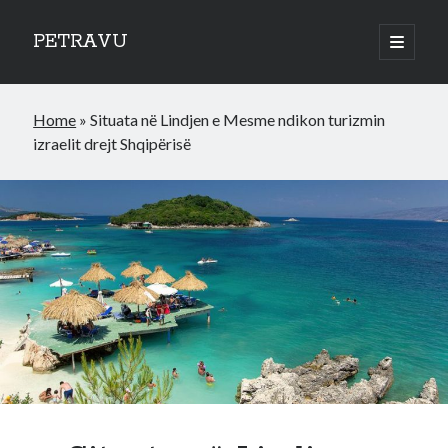
PETRAVU
open
primary
Sidebar
menu
Categories
Home
»
Situata në Lindjen e Mesme ndikon turizmin
Bank
izraelit drejt Shqipërisë
Credit Cards
Uncategorized
World