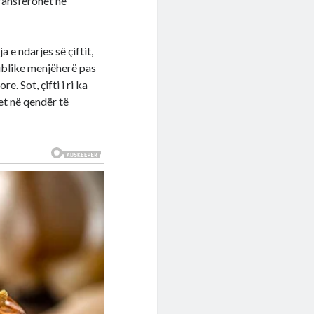
transferohet në
e ndarjes së çiftit,
ublike menjëherë pas
. Sot, çifti i ri ka
et në qendër të