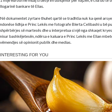
1 mijë eurosh në muaj si detyrim ushqimor për vajzën, e cila do të 
llogarinë bankare të Elias.
Në dokumentet zyrtare thuhet qartë se tradhtia nuk ka qenë arsyeja 
ndonëse lidhja e Princ Lekës me fotografe Blerta Celibashi u bë p
shpërbërjes së martesës dhe u interpretua si një nga shkaqet kryesore
nisur bashkëjetesën, ndërsa e kaluara e Princ Lekës me Elian mbet
vëmendjes së opinionit publik dhe medias.