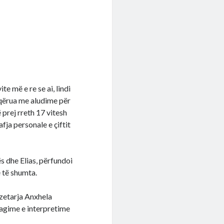
te më e re se ai, lindi
oqërua me aludime për
 prej rreth 17 vitesh
fja personale e çiftit
ës dhe Elias, përfundoi
 të shumta.
azetarja Anxhela
eagime e interpretime