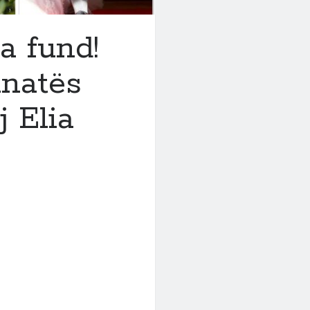
a fund!
unatës
j Elia