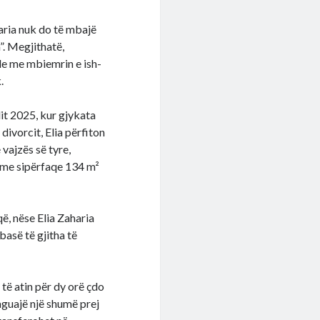
aria nuk do të mbajë
”. Megjithatë,
ale me mbiemrin e ish-
.
lit 2025, kur gjykata
ivorcit, Elia përfiton
vajzës së tyre,
n me sipërfaqe 134 m²
ë, nëse Elia Zaharia
basë të gjitha të
të atin për dy orë çdo
aguajë një shumë prej