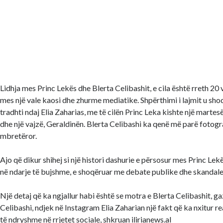
Lidhja mes Princ Lekës dhe Blerta Celibashit, e cila është rreth 20 vi
mes një vale kaosi dhe zhurme mediatike. Shpërthimi i lajmit u sh
tradhti ndaj Elia Zaharias, me të cilën Princ Leka kishte një martesë
dhe një vajzë, Geraldinën. Blerta Celibashi ka qenë më parë fotogra
mbretëror.
Ajo që dikur shihej si një histori dashurie e përsosur mes Princ Lek
në ndarje të bujshme, e shoqëruar me debate publike dhe skandale
Një detaj që ka ngjallur habi është se motra e Blerta Celibashit, g
Celibashi, ndjek në Instagram Elia Zaharian një fakt që ka nxitur r
të ndryshme në rrjetet sociale, shkruan ilirianews.al