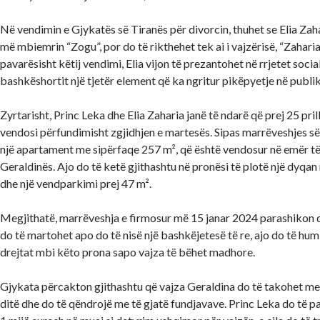
Në vendimin e Gjykatës së Tiranës për divorcin, thuhet se Elia Zah
më mbiemrin “Zogu”, por do të rikthehet tek ai i vajzërisë, “Zaharia
pavarësisht këtij vendimi, Elia vijon të prezantohet në rrjetet soci
bashkëshortit një tjetër element që ka ngritur pikëpyetje në publik
Zyrtarisht, Princ Leka dhe Elia Zaharia janë të ndarë që prej 25 pril
vendosi përfundimisht zgjidhjen e martesës. Sipas marrëveshjes së d
një apartament me sipërfaqe 257 m², që është vendosur në emër të 
Geraldinës. Ajo do të ketë gjithashtu në pronësi të plotë një dyqa
dhe një vendparkimi prej 47 m².
Megjithatë, marrëveshja e firmosur më 15 janar 2024 parashikon q
do të martohet apo do të nisë një bashkëjetesë të re, ajo do të hum
drejtat mbi këto prona sapo vajza të bëhet madhore.
Gjykata përcakton gjithashtu që vajza Geraldina do të takohet me 
ditë dhe do të qëndrojë me të gjatë fundjavave. Princ Leka do të p