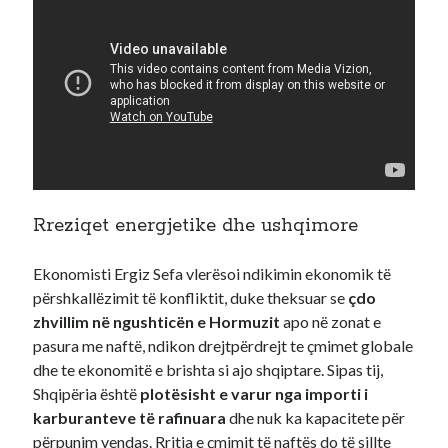
Rreziqet energjetike dhe ushqimore
Ekonomisti Ergiz Sefa vlerësoi ndikimin ekonomik të
përshkallëzimit të konfliktit, duke theksuar se
çdo
zhvillim në ngushticën e Hormuzit
apo në zonat e
pasura me naftë, ndikon drejtpërdrejt te çmimet globale
dhe te ekonomitë e brishta si ajo shqiptare. Sipas tij,
Shqipëria është
plotësisht e varur nga importi i
karburanteve të rafinuara
dhe nuk ka kapacitete për
përpunim vendas. Rritja e çmimit të naftës do të sillte