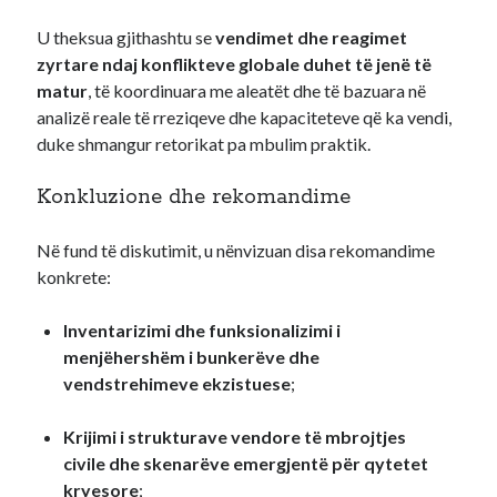
U theksua gjithashtu se
vendimet dhe reagimet
zyrtare ndaj konflikteve globale duhet të jenë të
matur
, të koordinuara me aleatët dhe të bazuara në
analizë reale të rreziqeve dhe kapaciteteve që ka vendi,
duke shmangur retorikat pa mbulim praktik.
Konkluzione dhe rekomandime
Në fund të diskutimit, u nënvizuan disa rekomandime
konkrete:
Inventarizimi dhe funksionalizimi i
menjëhershëm i bunkerëve dhe
vendstrehimeve ekzistuese
;
Krijimi i strukturave vendore të mbrojtjes
civile dhe skenarëve emergjentë për qytetet
kryesore
;