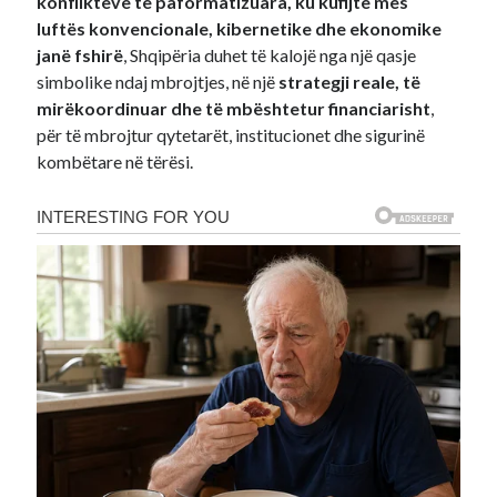
konflikteve të paformatizuara, ku kufijtë mes
luftës konvencionale, kibernetike dhe ekonomike
janë fshirë
, Shqipëria duhet të kalojë nga një qasje
simbolike ndaj mbrojtjes, në një
strategji reale, të
mirëkoordinuar dhe të mbështetur financiarisht
,
për të mbrojtur qytetarët, institucionet dhe sigurinë
kombëtare në tërësi.