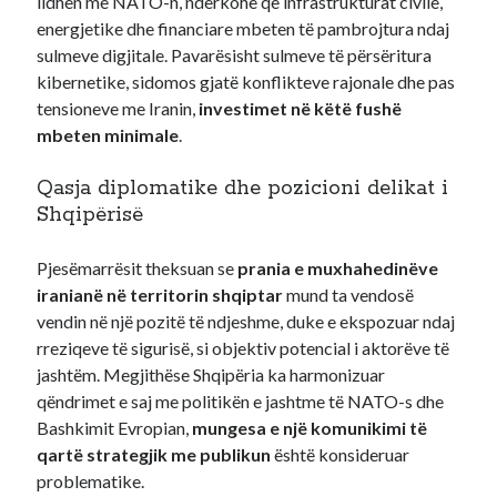
lidhen me NATO-n, ndërkohë që infrastrukturat civile,
energjetike dhe financiare mbeten të pambrojtura ndaj
sulmeve digjitale. Pavarësisht sulmeve të përsëritura
kibernetike, sidomos gjatë konflikteve rajonale dhe pas
tensioneve me Iranin,
investimet në këtë fushë
mbeten minimale
.
Qasja diplomatike dhe pozicioni delikat i
Shqipërisë
Pjesëmarrësit theksuan se
prania e muxhahedinëve
iranianë në territorin shqiptar
mund ta vendosë
vendin në një pozitë të ndjeshme, duke e ekspozuar ndaj
rreziqeve të sigurisë, si objektiv potencial i aktorëve të
jashtëm. Megjithëse Shqipëria ka harmonizuar
qëndrimet e saj me politikën e jashtme të NATO-s dhe
Bashkimit Evropian,
mungesa e një komunikimi të
qartë strategjik me publikun
është konsideruar
problematike.