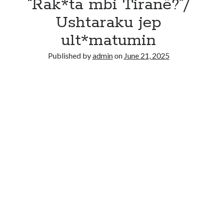
“Rak*ta mbi Tiranë?”/
Ushtaraku jep
ult*matumin
Published by
admin
on
June 21, 2025