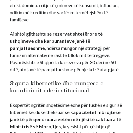
efekt domino: rritje të çmimeve të konsumit, inflacion,
ndikim në kreditim dhe varfërim të mëtejshëm të
familjeve.
Ai shtoi gjithashtu se
rezervat shtetërore të
ushqimeve dhe karburanteve janë të
pamjaftueshme
, ndërsa mungon një strategji për
furnizim alternativ në rast të bllokimit të tregjeve.
Pavarësisht se Shqipëria ka rezerva për 30 deri në 60
ditë, ato janë të pamjaftueshme për një krizë afatgjatë.
Siguria kibernetike dhe mungesa e
koordinimit ndërinstitucional
Ekspertët ngritën shqetësime edhe për fushën e sigurisë
kibernetike, duke theksuar se
kapacitetet mbrojtëse
janë të përqendruara vetëm në njësi të caktuara të
Ministrisë së Mbrojtjes
, kryesisht për çështje që