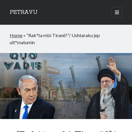
PETRAVU
open
primary
Sidebar
menu
Categories
Home
»
“Rak*ta mbi Tiranë?”/ Ushtaraku jep
Bank
ult*matumin
Credit Cards
Uncategorized
World