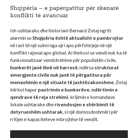
Shqipëria – e papërgatitur për skenarë
konflikti të avancuar
Ish-ushtaraku dhe historiani Bernard Zotaj ngriti
alarmin se
Shqipëria është aktualisht e pambrojtur
në rast të një sulmi nga ajri apo përfshirjeje në një
konflikt rajonal apo global. Ai theksoi se vendi nuk ka të
funksionalizuar vendstrehime për popullatën civile,
bunkerët janë lënë në harresë
, ndërsa
strukturat
emergjente civile nuk janë të përgatitura për
menaxhimin e një situate të jashtëzakonshme
. Zotaj
kërkoi hapur
pastrimin e bunkerëve, ndërtimin e
qendrave të reja strehimi
, krijimin e komandave
lokale ushtarake dhe
rivendosjen e shërbimit të
detyrueshëm ushtarak
, si një domosdoshmëri për
rritjen e kapaciteteve mbrojtëse të vendit.