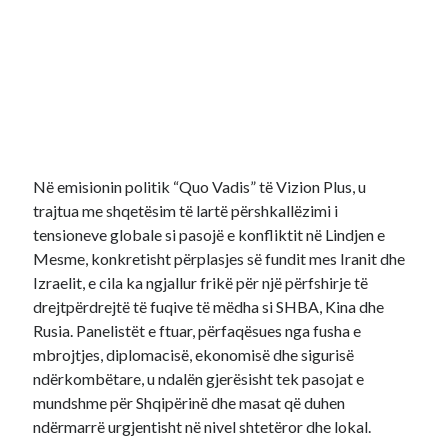
Në emisionin politik “Quo Vadis” të Vizion Plus, u
trajtua me shqetësim të lartë përshkallëzimi i
tensioneve globale si pasojë e konfliktit në Lindjen e
Mesme, konkretisht përplasjes së fundit mes Iranit dhe
Izraelit, e cila ka ngjallur frikë për një përfshirje të
drejtpërdrejtë të fuqive të mëdha si SHBA, Kina dhe
Rusia. Panelistët e ftuar, përfaqësues nga fusha e
mbrojtjes, diplomacisë, ekonomisë dhe sigurisë
ndërkombëtare, u ndalën gjerësisht tek pasojat e
mundshme për Shqipërinë dhe masat që duhen
ndërmarrë urgjentisht në nivel shtetëror dhe lokal.