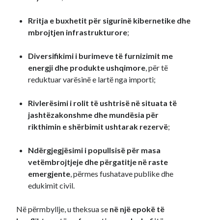
Rritja e buxhetit për sigurinë kibernetike dhe
mbrojtjen infrastrukturore
;
Diversifikimi i burimeve të furnizimit me
energji dhe produkte ushqimore
, për të
reduktuar varësinë e lartë nga importi;
Rivlerësimi i rolit të ushtrisë në situata të
jashtëzakonshme dhe mundësia për
rikthimin e shërbimit ushtarak rezervë
;
Ndërgjegjësimi i popullsisë për masa
vetëmbrojtjeje dhe përgatitje në raste
emergjente
, përmes fushatave publike dhe
edukimit civil.
Në përmbyllje, u theksua se
në një epokë të