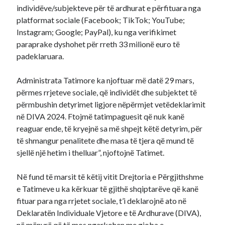
individëve/subjekteve për të ardhurat e përfituara nga
platformat sociale (Facebook; TikTok; YouTube;
Instagram; Google; PayPal), ku nga verifikimet
paraprake dyshohet për rreth 33 milionë euro të
padeklaruara.
Administrata Tatimore ka njoftuar më datë 29 mars,
përmes rrjeteve sociale, që individët dhe subjektet të
përmbushin detyrimet ligjore nëpërmjet vetëdeklarimit
në DIVA 2024. Ftojmë tatimpaguesit që nuk kanë
reaguar ende, të kryejnë sa më shpejt këtë detyrim, për
të shmangur penalitete dhe masa të tjera që mund të
sjellë një hetim i thelluar”, njoftojnë Tatimet.
Në fund të marsit të këtij vitit Drejtoria e Përgjithshme
e Tatimeve u ka kërkuar të gjithë shqiptarëve që kanë
fituar para nga rrjetet sociale, t’i deklarojnë ato në
Deklaratën Individuale Vjetore e të Ardhurave (DIVA),
në mënyrë që të mos ngarkohen me gjoba e