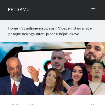
PETRAVU
open
primary
Sidebar
menu
Categories
Home
»
33 milione euro pasuri! Vipat e Instagramit e
Bank
‘pesojne’ keq nga shteti, ja cdo u bëjnë lekeve
Credit Cards
Uncategorized
World