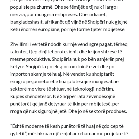
popullsie pa zhurmë. Dhe se fëmijët e tij nuk i largoi
mërzia, por mungesa e shpresës. Dhe indianët,
bangladeshasit, afrikanët që vijnë në Shqipëri nuk gjejnë
këtu ëndrrën europiane, por një formë tjetër mbijetese.
Zhvillimi i vërtetë ndodh kur një vend ngre pagat, tërheq
talentet, i jep dinjitet profesionit dhe krijon shtresë të
mesme produktive. Shqipëria nuk po bën asnjërën prej
këtyre. Shqipëria po eksporton rininë e vet dhe po
importon skamje të huaj. Në vendet ku shqiptarët
emigrojnë, punëtorët e huaj plotësojnë mungesat në
sektorë me vlerë të shtuar, në teknologji, ndërtim,
kujdes shëndetësor. Në Shqipëri ata zëvendësojnë
punëtorët që janë detyruar të ikin për mbijetesë, për
rroga që nuk sigurojnë jetë. Dhe jo në sektorë prodhues.
“Është moderne të kesh punëtorë të huaj në çdo cep të
qytetit”, më shkruan një e njohur rehatuar me projekte të