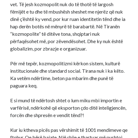
vet. Të jesh kozmopolit nuk do të thotë të largosh
fëmijët e tu dhe të mbushësh sheshet me njerëz që nuk
dinë ç’është ky vend, por kur ruan identitetin tënd dhe ia
hap derën botës në mënyrë të barabartë. Në Tiranën
“kozmopolite” të ditëve tona, shqiptari nuk
përfaqësohet më, por zëvendësohet. Dhe ky nuk është
globalizim, por zbrazje e organizuar.
Për më tepër, kozmopolitizmi kërkon sistem, kulturë
institucionale dhe standard social. Tirana nuk i ka këto.
Ka vetëm ndërtime, beton pa mbarim dhe punë të
paguara keq.
E si mund të ndërtosh shtet o lum miku mbi importin e
varfërisë, ndërkohë që eksporton çdo ditë inteligjencën,
forcën dhe shpresën e vendit tënd?!
Kur iu ktheva picës pas vërshimit të 1001 mendimeve qe
ftohur. Qe bërë bajate. Një shije e thartuar më pushtoi