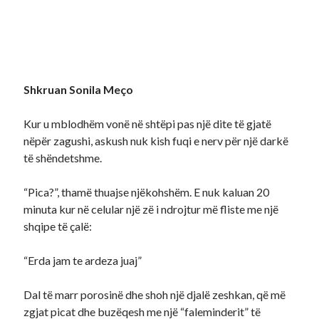
Shkruan Sonila Meço
Kur u mblodhëm vonë në shtëpi pas një dite të gjatë
nëpër zagushi, askush nuk kish fuqi e nerv për një darkë
të shëndetshme.
“Pica?”, thamë thuajse njëkohshëm. E nuk kaluan 20
minuta kur në celular një zë i ndrojtur më fliste me një
shqipe të çalë:
“Erda jam te ardeza juaj”
Dal të marr porosinë dhe shoh një djalë zeshkan, që më
zgjat picat dhe buzëqesh me një “faleminderit” të