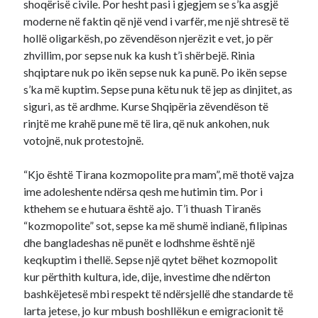
shoqërisë civile. Por hesht pasi i gjegjem se s’ka asgjë
moderne në faktin që një vend i varfër, me një shtresë të
hollë oligarkësh, po zëvendëson njerëzit e vet, jo për
zhvillim, por sepse nuk ka kush t’i shërbejë. Rinia
shqiptare nuk po ikën sepse nuk ka punë. Po ikën sepse
s’ka më kuptim. Sepse puna këtu nuk të jep as dinjitet, as
siguri, as të ardhme. Kurse Shqipëria zëvendëson të
rinjtë me krahë pune më të lira, që nuk ankohen, nuk
votojnë, nuk protestojnë.
“Kjo është Tirana kozmopolite pra mam”, më thotë vajza
ime adoleshente ndërsa qesh me hutimin tim. Por i
kthehem se e hutuara është ajo. T’i thuash Tiranës
“kozmopolite” sot, sepse ka më shumë indianë, filipinas
dhe bangladeshas në punët e lodhshme është një
keqkuptim i thellë. Sepse një qytet bëhet kozmopolit
kur përthith kultura, ide, dije, investime dhe ndërton
bashkëjetesë mbi respekt të ndërsjellë dhe standarde të
larta jetese, jo kur mbush boshllëkun e emigracionit të