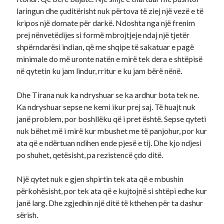
laringun dhe çuditërisht nuk përtova të ziej një vezë e të
kripos një domate për darkë. Ndoshta nga një frenim
prej nënvetëdijes si formë mbrojtjeje ndaj një tjetër
shpërndarësi indian, që me shqipe të sakatuar e pagë
minimale do më uronte natën e mirë tek dera e shtëpisë
në qytetin ku jam lindur, rritur e ku jam bërë nënë.
Dhe Tirana nuk ka ndryshuar se ka ardhur bota tek ne.
Ka ndryshuar sepse ne kemi ikur prej saj. Të huajt nuk
janë problem, por boshllëku që i pret është. Sepse qyteti
nuk bëhet më i mirë kur mbushet me të panjohur, por kur
ata që e ndërtuan ndihen ende pjesë e tij. Dhe kjo ndjesi
po shuhet, qetësisht, pa rezistencë çdo ditë.
Një qytet nuk e gjen shpirtin tek ata që e mbushin
përkohësisht, por tek ata që e kujtojnë si shtëpi edhe kur
janë larg. Dhe zgjedhin një ditë të kthehen për ta dashur
sërish.