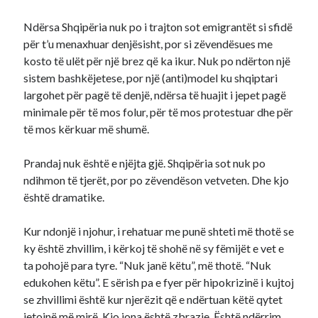
Ndërsa Shqipëria nuk po i trajton sot emigrantët si sfidë
për t’u menaxhuar denjësisht, por si zëvendësues me
kosto të ulët për një brez që ka ikur. Nuk po ndërton një
sistem bashkëjetese, por një (anti)model ku shqiptari
largohet për pagë të denjë, ndërsa të huajit i jepet pagë
minimale për të mos folur, për të mos protestuar dhe për
të mos kërkuar më shumë.
Prandaj nuk është e njëjta gjë. Shqipëria sot nuk po
ndihmon të tjerët, por po zëvendëson vetveten. Dhe kjo
është dramatike.
Kur ndonjë i njohur, i rehatuar me punë shteti më thotë se
ky është zhvillim, i kërkoj të shohë në sy fëmijët e vet e
ta pohojë para tyre. “Nuk janë këtu”, më thotë. “Nuk
edukohen këtu”. E sërish pa e fyer për hipokrizinë i kujtoj
se zhvillimi është kur njerëzit që e ndërtuan këtë qytet
jetojnë më mirë. Kjo jona është zbrazje. Është ndërrim