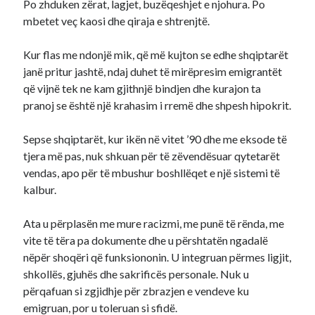
Po zhduken zërat, lagjet, buzëqeshjet e njohura. Po
mbetet veç kaosi dhe qiraja e shtrenjtë.
Kur flas me ndonjë mik, që më kujton se edhe shqiptarët
janë pritur jashtë, ndaj duhet të mirëpresim emigrantët
që vijnë tek ne kam gjithnjë bindjen dhe kurajon ta
pranoj se është një krahasim i rremë dhe shpesh hipokrit.
Sepse shqiptarët, kur ikën në vitet ’90 dhe me eksode të
tjera më pas, nuk shkuan për të zëvendësuar qytetarët
vendas, apo për të mbushur boshllëqet e një sistemi të
kalbur.
Ata u përplasën me mure racizmi, me punë të rënda, me
vite të tëra pa dokumente dhe u përshtatën ngadalë
nëpër shoqëri që funksiononin. U integruan përmes ligjit,
shkollës, gjuhës dhe sakrificës personale. Nuk u
përqafuan si zgjidhje për zbrazjen e vendeve ku
emigruan, por u toleruan si sfidë.