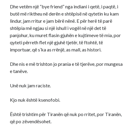
Dhe vetëm një “bye friend” nga indiani i qetë, i paqtë, i
butë më riktheu në derën e shtëpisë në qytetin ku kam
lindur, jam rritur e jam bërë nënë. E për herë të parë
shtëpia më ngjau si një ishull i vogël në një det të
panjohur, ku muret flasin gjuhën e kujtimeve të mia, por
qyteti përreth flet një gjuhë tjetër, të ftohtë, të
importuar, që s’ka as rrënjë, as mall, as histori.
Dhe nis e më trishton jo prania e të tjerëve, por mungesa
e tanëve.
Unë nuk jam raciste.
Kjo nuk është ksenofobi.
Është trishtim për Tiranën që nuk po rritet, por Tiranën,
që po zëvendësohet.