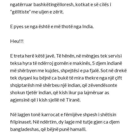
ngatërruar bashkëtingëlloresh, kotkat e së cilës i
“gëlltiste” me uljen e zërit.
E pyes se nga është e më thotë nga India.
Heu!!!
E treta herë këtë javë. Të hënën, në mëngjes tek servisi
teksa hyra të ndërroj gomën e makinës, 5 djem indianë
më shërbyen me kujdes, shpejtësi e pa fjalë. Sot në drekë
tek dyqani ku bëjnë ca bukë të mira thekre nga një çift
shqiptarësh më shërbeu një indian, që zëvendësonte
shokun tjetër indian, që kish ikur pa lajmëruar as
agjensinë që i kish sjellë në Tiranë.
Në lagjen tonë karrocat e fëmijëve shpesh i shëtisin
filipinaset. Në ndërtim, dy lagje më tutje gjen ca djem
bangladeshas, që bëjnë punë hamalli.