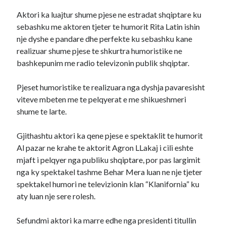
Aktori ka luajtur shume pjese ne estradat shqiptare ku
sebashku me aktoren tjeter te humorit Rita Latin ishin
nje dyshe e pandare dhe perfekte ku sebashku kane
realizuar shume pjese te shkurtra humoristike ne
bashkepunim me radio televizonin publik shqiptar.
Pjeset humoristike te realizuara nga dyshja pavaresisht
viteve mbeten me te pelqyerat e me shikueshmeri
shume te larte.
Gjithashtu aktori ka qene pjese e spektaklit te humorit
Al pazar ne krahe te aktorit Agron LLakaj i cili eshte
mjaft i pelqyer nga publiku shqiptare, por pas largimit
nga ky spektakel tashme Behar Mera luan ne nje tjeter
spektakel humori ne televizionin klan “Klanifornia” ku
aty luan nje sere rolesh.
Sefundmi aktori ka marre edhe nga presidenti titullin