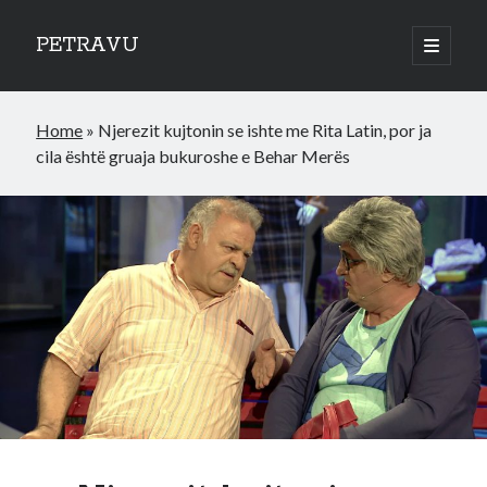
PETRAVU
open
primary
Sidebar
menu
Categories
Home
»
Njerezit kujtonin se ishte me Rita Latin, por ja
Bank
cila është gruaja bukuroshe e Behar Merës
Credit Cards
Uncategorized
World