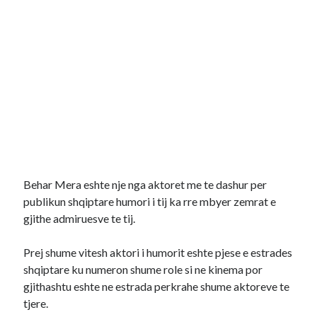
Behar Mera eshte nje nga aktoret me te dashur per
publikun shqiptare humori i tij ka rre mbyer zemrat e
gjithe admiruesve te tij.
Prej shume vitesh aktori i humorit eshte pjese e estrades
shqiptare ku numeron shume role si ne kinema por
gjithashtu eshte ne estrada perkrahe shume aktoreve te
tjere.