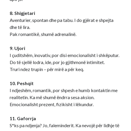
8. Shigjetari
Aventurier, spontan dhe pa tabu. I do gjërat e shpejta
dhe të lira.
Pak romantikë, shumë adrenalinë.
9. Ujori
I çuditshëm, inovativ, por disi emocionalisht i shkëputur.
Do të sjellë lodra, ide, por jo gjithmonë intimitet.
Truri ndez trupin – për mirë a për keq.
10. Peshqit
I ndjeshëm, romantik, por shpesh e humb kontaktin me
realitetin. Ka më shumë ëndrra sesa aksion.
Emocionalisht prezent, fizikisht i lëkundur.
11. Gaforrja
S*ks pa ndjenja? Jo, faleminderit. Ka nevojë për lidhje të