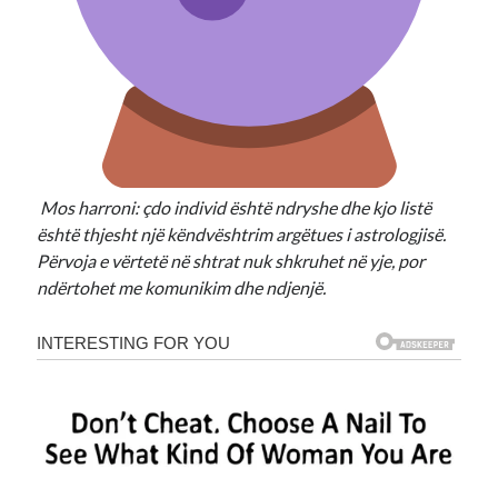
Mos harroni: çdo individ është ndryshe dhe kjo listë
është thjesht një këndvështrim argëtues i astrologjisë.
Përvoja e vërtetë në shtrat nuk shkruhet në yje, por
ndërtohet me komunikim dhe ndjenjë.