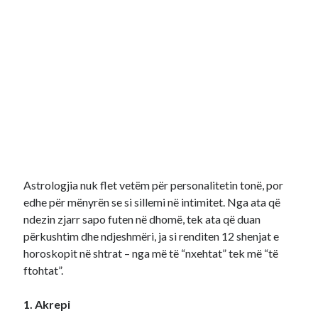
Astrologjia nuk flet vetëm për personalitetin tonë, por
edhe për mënyrën se si sillemi në intimitet. Nga ata që
ndezin zjarr sapo futen në dhomë, tek ata që duan
përkushtim dhe ndjeshmëri, ja si renditen 12 shenjat e
horoskopit në shtrat – nga më të “nxehtat” tek më “të
ftohtat”.
1. Akrepi