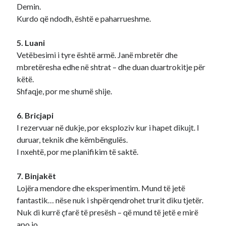
Demin.
Kurdo që ndodh, është e paharrueshme.
5. Luani
Vetëbesimi i tyre është armë. Janë mbretër dhe
mbretëresha edhe në shtrat – dhe duan duartrokitje për
këtë.
Shfaqje, por me shumë shije.
6. Bricjapi
I rezervuar në dukje, por eksploziv kur i hapet dikujt. I
duruar, teknik dhe këmbëngulës.
I nxehtë, por me planifikim të saktë.
7. Binjakët
Lojëra mendore dhe eksperimentim. Mund të jetë
fantastik… nëse nuk i shpërqendrohet trurit diku tjetër.
Nuk di kurrë çfarë të presësh – që mund të jetë e mirë
apo jo.