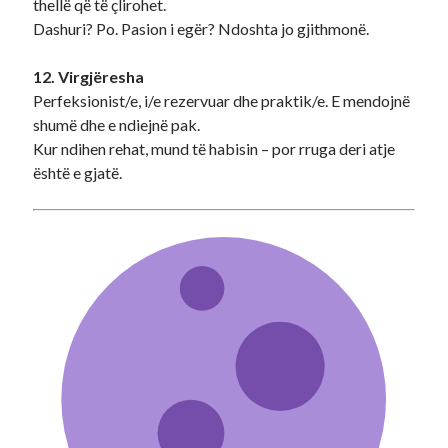
thellë që të çlirohet.
Dashuri? Po. Pasion i egër? Ndoshta jo gjithmonë.
12. Virgjëresha
Perfeksionist/e, i/e rezervuar dhe praktik/e. E mendojnë
shumë dhe e ndiejnë pak.
Kur ndihen rehat, mund të habisin – por rruga deri atje
është e gjatë.