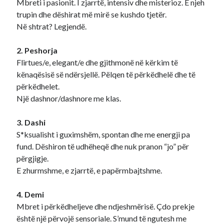
Mbreti i pasionit. I zjarrtë, intensiv dhe misterioz. E njeh
trupin dhe dëshirat më mirë se kushdo tjetër.
Në shtrat? Legjendë.
2. Peshorja
Flirtues/e, elegant/e dhe gjithmonë në kërkim të
kënaqësisë së ndërsjellë. Pëlqen të përkëdhelë dhe të
përkëdhelet.
Një dashnor/dashnore me klas.
3. Dashi
S*ksualisht i guximshëm, spontan dhe me energji pa
fund. Dëshiron të udhëheqë dhe nuk pranon “jo” për
përgjigje.
E zhurmshme, e zjarrtë, e papërmbajtshme.
4. Demi
Mbret i përkëdheljeve dhe ndjeshmërisë. Çdo prekje
është një përvojë sensoriale. S’mund të ngutesh me