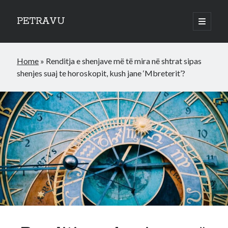
PETRAVU
open
primary
Sidebar
menu
Categories
Home
»
Renditja e shenjave më të mira në shtrat sipas
Bank
shenjes suaj te horoskopit, kush jane ‘Mbreterit’?
Credit Cards
Uncategorized
World