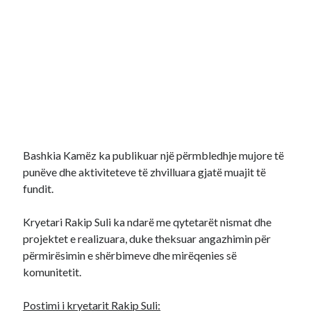
Bashkia Kamëz ka publikuar një përmbledhje mujore të
punëve dhe aktiviteteve të zhvilluara gjatë muajit të
fundit.
Kryetari Rakip Suli ka ndarë me qytetarët nismat dhe
projektet e realizuara, duke theksuar angazhimin për
përmirësimin e shërbimeve dhe mirëqenies së
komunitetit.
Postimi i kryetarit Rakip Suli: