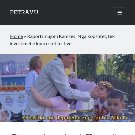
PETRAVU
open
primary
Sidebar
menu
Categories
Home
»
Raporti mujor i Kamzës: Nga kopshtet, tek
Bank
investimet e koncertet festive
Credit Cards
Uncategorized
World