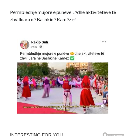
Përmbledhje mujore e punëve 🤝dhe aktiviteteve të
zhvilluara në Bashkinë Kamëz ✅