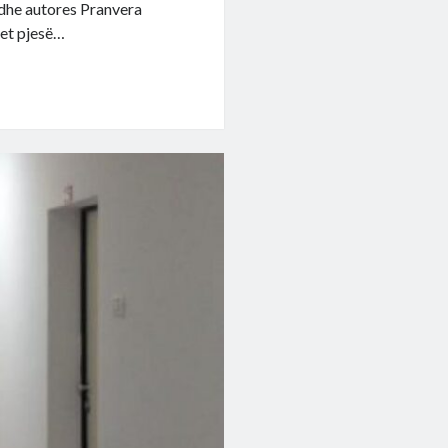
dhe autores Pranvera
ëhet pjesë…