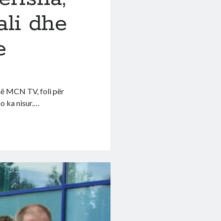
ali dhe
e
 në MCN TV, foli për
po ka nisur.…