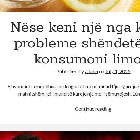
kurre:
Kollovarit
i
Nëse keni një nga 
probleme shëndetë
konsumoni limo
Published by
admin
on
July 1, 2025
Flavonoidet e ndodhura në lëngun e limonit mund t’ju sigurojnë 
mahnitshëm i cili mund të kurojë një mori sëmundjesh. Lën
Nëse
Continue reading
keni
një
nga
këto