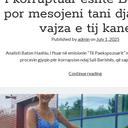
por mesojeni tani dj
vajza e tij kan
Published by
admin
on
July 1, 2025
Analisti Baton Haxhiu, i ftuar në emisionin “Të Paekspozuarit”
procesin gjyqin për korrupsion ndaj Sali Berishës, që sa
Baton
Continue reading
Haxhiu:
Nuk
them
sa
i
korruptuar
është
Berisha,