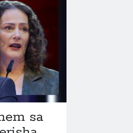
,
them sa
erisha,