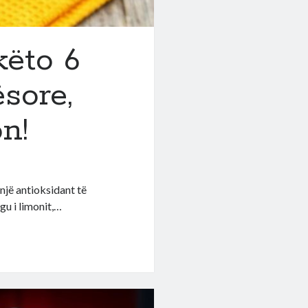
këto 6
sore,
n!
një antioksidant të
gu i limonit,…