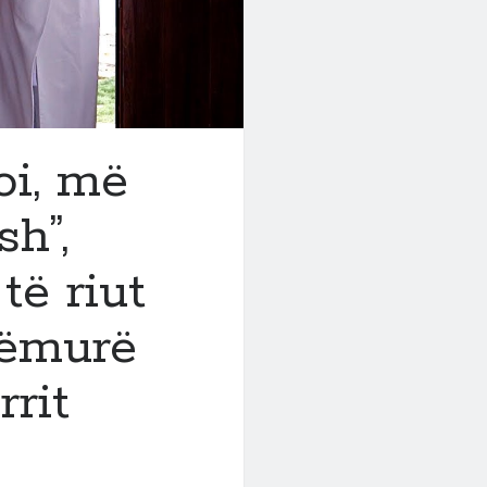
oi, më
h”,
të riut
sëmurë
rit