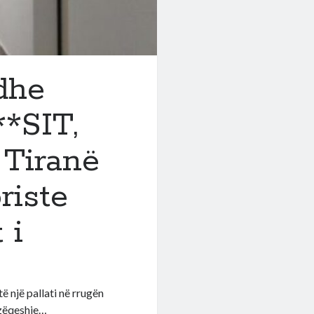
dhe
*SIT,
 Tiranë
riste
 i
 një pallati në rrugën
uzëqeshje…