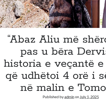
“Abaz Aliu më shër
pas u bëra Dervis
historia e veçantë e 
që udhëtoi 4 orë i 
në malin e Tomor
Published by
admin
on
July 1, 2025