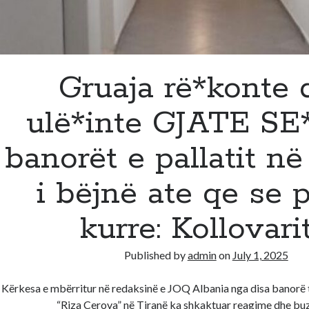
udhëtoi
4
orë
i
Gruaja rë*konte 
sëmurë
në
ulë*inte GJATE SE*
malin
e
Tomorrit
banorët e pallatit në
i bëjnë ate qe se p
kurre: Kollovarit
Published by
admin
on
July 1, 2025
Kërkesa e mbërritur në redaksinë e JOQ Albania nga disa banorë të
“Riza Cerova” në Tiranë ka shkaktuar reagime dhe b