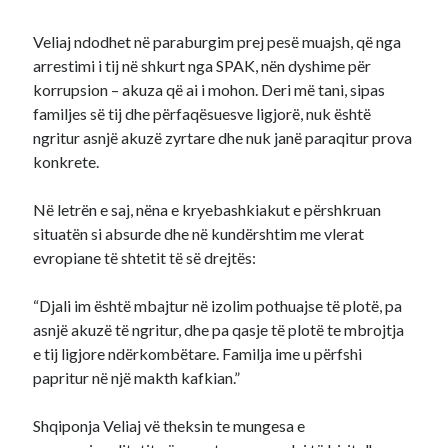
Veliaj ndodhet në paraburgim prej pesë muajsh, që nga
arrestimi i tij në shkurt nga SPAK, nën dyshime për
korrupsion – akuza që ai i mohon. Deri më tani, sipas
familjes së tij dhe përfaqësuesve ligjorë, nuk është
ngritur asnjë akuzë zyrtare dhe nuk janë paraqitur prova
konkrete.
Në letrën e saj, nëna e kryebashkiakut e përshkruan
situatën si absurde dhe në kundërshtim me vlerat
evropiane të shtetit të së drejtës:
“Djali im është mbajtur në izolim pothuajse të plotë, pa
asnjë akuzë të ngritur, dhe pa qasje të plotë te mbrojtja
e tij ligjore ndërkombëtare. Familja ime u përfshi
papritur në një makth kafkian.”
Shqiponja Veliaj vë theksin te mungesa e