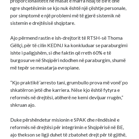
proporcionalitetit në masat e marra ndaj të birit dhe
ngre shqetësimin se kjo nuk është një çështje personale,
por simptomë e një problemi më të gjerë sistemik në
sistemin e drejtësisë shqiptare.
Ajo përmend rastin e ish-drejtorit të RTSH-së Thoma
Gëllçi, për të cilin KEDNJ ka konkluduar se paraburgimi
ishte i paligjshëm, si dhe faktin që rreth 60% e të
burgosurve në Shqipëri ndodhen në paraburgim, shumë
më tepër se mesatarja evropiane.
“Kjo praktikë ‘arresto tani, grumbullo prova më vonë’ po
shkatërron jetë dhe karriera. Nëse kjo është fytyra e
reformës në drejtësi, atëherë ne kemi devijuar rrugën,”
shkruan ajo.
Duke përshëndetur misionin e SPAK dhe rëndësinë e
reformës në drejtësi për integrimin e Shqipërisë në BE,
ajo thekson se ligji duhet të zbatohet drejt për të gjithë,