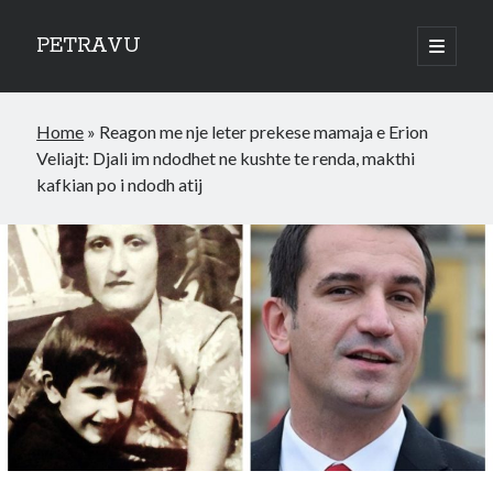
PETRAVU
open
primary
Sidebar
menu
Categories
Home
»
Reagon me nje leter prekese mamaja e Erion
Bank
Veliajt: Djali im ndodhet ne kushte te renda, makthi
Credit Cards
kafkian po i ndodh atij
Uncategorized
World