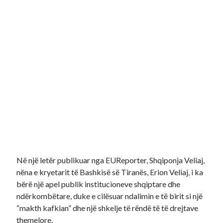
Në një letër publikuar nga EUReporter, Shqiponja Veliaj,
nëna e kryetarit të Bashkisë së Tiranës, Erion Veliaj, i ka
bërë një apel publik institucioneve shqiptare dhe
ndërkombëtare, duke e cilësuar ndalimin e të birit si një
“makth kafkian” dhe një shkelje të rëndë të të drejtave
themelore.