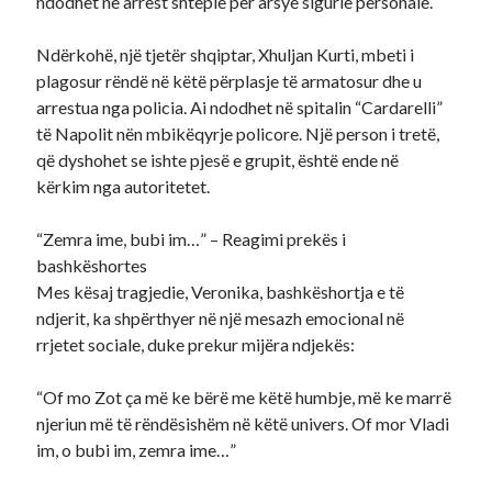
ndodhet në arrest shtëpie për arsye sigurie personale.
Ndërkohë, një tjetër shqiptar, Xhuljan Kurti, mbeti i
plagosur rëndë në këtë përplasje të armatosur dhe u
arrestua nga policia. Ai ndodhet në spitalin “Cardarelli”
të Napolit nën mbikëqyrje policore. Një person i tretë,
që dyshohet se ishte pjesë e grupit, është ende në
kërkim nga autoritetet.
“Zemra ime, bubi im…” – Reagimi prekës i
bashkëshortes
Mes kësaj tragjedie, Veronika, bashkëshortja e të
ndjerit, ka shpërthyer në një mesazh emocional në
rrjetet sociale, duke prekur mijëra ndjekës:
“Of mo Zot ça më ke bërë me këtë humbje, më ke marrë
njeriun më të rëndësishëm në këtë univers. Of mor Vladi
im, o bubi im, zemra ime…”