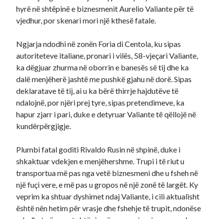
hyrë në shtëpinë e biznesmenit Aurelio Valiante për të
vjedhur, por skenari mori një kthesë fatale.
Ngjarja ndodhi në zonën Foria di Centola, ku sipas
autoriteteve italiane, pronari i vilës, 58-vjeçari Valiante,
ka dëgjuar zhurma në oborrin e banesës së tij dhe ka
dalë menjëherë jashtë me pushkë gjahu në dorë. Sipas
deklaratave të tij, ai u ka bërë thirrje hajdutëve të
ndalojnë, por njëri prej tyre, sipas pretendimeve, ka
hapur zjarr i pari, duke e detyruar Valiante të qëllojë në
kundërpërgjigje.
Plumbi fatal goditi Rivaldo Rusin në shpinë, duke i
shkaktuar vdekjen e menjëhershme. Trupi i të riut u
transportua më pas nga vetë biznesmeni dhe u fsheh në
një fuçi vere, e më pas u gropos në një zonë të largët. Ky
veprim ka shtuar dyshimet ndaj Valiante, i cili aktualisht
është nën hetim për vrasje dhe fshehje të trupit, ndonëse