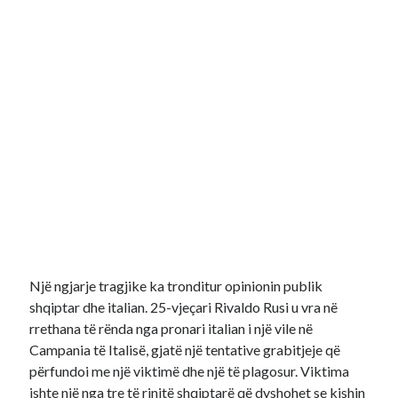
Një ngjarje tragjike ka tronditur opinionin publik
shqiptar dhe italian. 25-vjeçari Rivaldo Rusi u vra në
rrethana të rënda nga pronari italian i një vile në
Campania të Italisë, gjatë një tentative grabitjeje që
përfundoi me një viktimë dhe një të plagosur. Viktima
ishte një nga tre të rinjtë shqiptarë që dyshohet se kishin