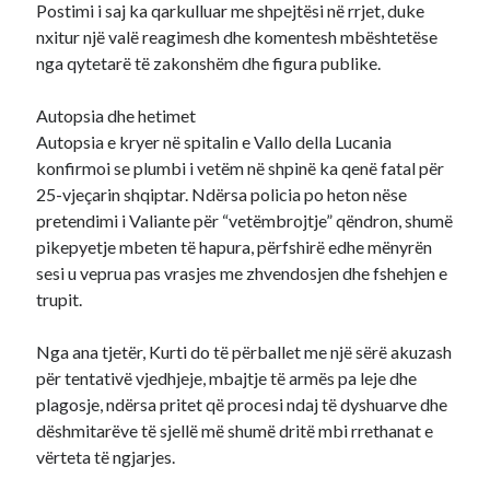
Postimi i saj ka qarkulluar me shpejtësi në rrjet, duke
nxitur një valë reagimesh dhe komentesh mbështetëse
nga qytetarë të zakonshëm dhe figura publike.
Autopsia dhe hetimet
Autopsia e kryer në spitalin e Vallo della Lucania
konfirmoi se plumbi i vetëm në shpinë ka qenë fatal për
25-vjeçarin shqiptar. Ndërsa policia po heton nëse
pretendimi i Valiante për “vetëmbrojtje” qëndron, shumë
pikepyetje mbeten të hapura, përfshirë edhe mënyrën
sesi u veprua pas vrasjes me zhvendosjen dhe fshehjen e
trupit.
Nga ana tjetër, Kurti do të përballet me një sërë akuzash
për tentativë vjedhjeje, mbajtje të armës pa leje dhe
plagosje, ndërsa pritet që procesi ndaj të dyshuarve dhe
dëshmitarëve të sjellë më shumë dritë mbi rrethanat e
vërteta të ngjarjes.