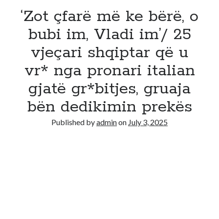
‘Zot çfarë më ke bërë, o
bubi im, Vladi im’/ 25
vjeçari shqiptar që u
vr* nga pronari italian
gjatë gr*bitjes, gruaja
bën dedikimin prekës
Published by
admin
on
July 3, 2025