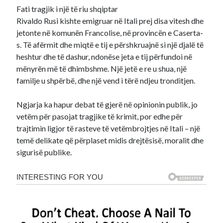
Fati tragjik i një të riu shqiptar
Rivaldo Rusi kishte emigruar në Itali prej disa vitesh dhe
jetonte në komunën Francolise, në provincën e Caserta-
s. Të afërmit dhe miqtë e tij e përshkruajnë si një djalë të
heshtur dhe të dashur, ndonëse jeta e tij përfundoi në
mënyrën më të dhimbshme. Një jetë e re u shua, një
familje u shpërbë, dhe një vend i tërë ndjeu tronditjen.
Ngjarja ka hapur debat të gjerë në opinionin publik, jo
vetëm për pasojat tragjike të krimit, por edhe për
trajtimin ligjor të rasteve të vetëmbrojtjes në Itali – një
temë delikate që përplaset midis drejtësisë, moralit dhe
sigurisë publike.