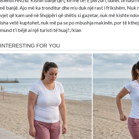
Blendi Fevziu: Kishin banjë që ç’ke me të! E përzuri, duhet të hash 
në banjë. Ajo më ka tronditur dhe m’u duk një rast i frikshëm. Nuk
vjet që kam unë në Shqipëri që shëtis si gazetar, nuk më kishte nd
isha vetë kuptohet, nuk më pa se po mbushja makinën, por të kthej
mund t’i bëjë ai një turisti të huaj?./klan