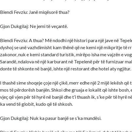
Blendi Fevziu: Janë miqësorë thua?
Gjon Dukgilaj: Ne jemi të veçantë.
Blendi Fevziu: A thua? Më ndodhi një histori para një jave në Tepel
dyshoj se unë vazhdimisht kam thënë që ne kemi një mikpritje të rr
zakonor, nuk e kemi standard turistik, mirëpo isha me vajzën e vo
Sarandë, ndalova në një karburant në Tepelenë për të furnizuar mak
donte të shkonte në banjë, ishte një restorant dhe hotel aty ngjitur.
I thashë sime shoqeje çoje një çikë, merr edhe një 2 mijë lekësh që 
mos të përdorësh banjën. Shkoi dhe gruaja e lokalit që ishte bosh, e
vjeç që vjen për të hyrë në banjë dhe t’i thuash ik, s’ke për të hyrë 
ka vend të globit, kudo që të shkosh.
Gjon Dukgilaj: Nuk ka pasur banjë se s’ka mundësi.