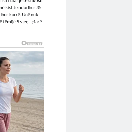
mish i tha që të shkosh
 më kishte ndodhur 35
odhur kurrë. Unë nuk
ë fëmijë 9 vjeç…çfarë