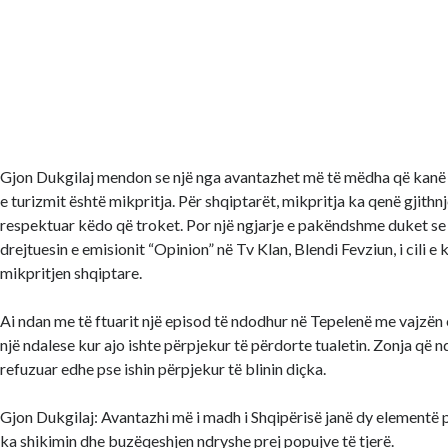
Gjon Dukgilaj mendon se një nga avantazhet më të mëdha që kanë 
e turizmit është mikpritja. Për shqiptarët, mikpritja ka qenë gjithn
respektuar këdo që troket. Por një ngjarje e pakëndshme duket se
drejtuesin e emisionit “Opinion” në Tv Klan, Blendi Fevziun, i cili e
mikpritjen shqiptare.
Ai ndan me të ftuarit një episod të ndodhur në Tepelenë me vajzën e 
një ndalese kur ajo ishte përpjekur të përdorte tualetin. Zonja që n
refuzuar edhe pse ishin përpjekur të blinin diçka.
Gjon Dukgilaj: Avantazhi më i madh i Shqipërisë janë dy elementë 
ka shikimin dhe buzëqeshjen ndryshe prej popujve të tjerë.