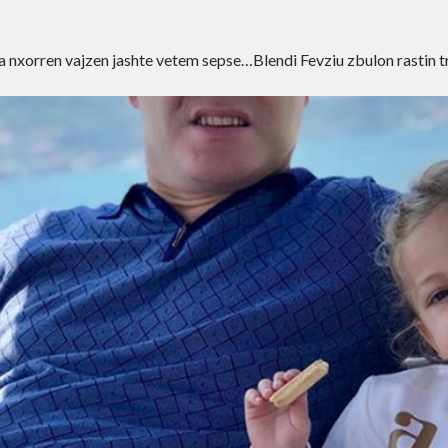
 nxorren vajzen jashte vetem sepse…Blendi Fevziu zbulon rastin t