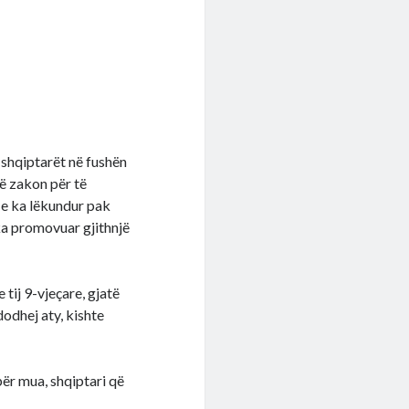
shqiptarët në fushën
jë zakon për të
 e ka lëkundur pak
 ka promovuar gjithnjë
tij 9-vjeçare, gjatë
dodhej aty, kishte
për mua, shqiptari që