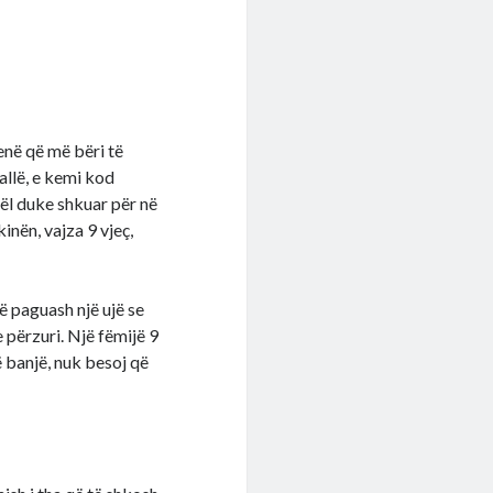
enë që më bëri të
allë, e kemi kod
gël duke shkuar për në
inën, vajza 9 vjeç,
të paguash një ujë se
 përzuri. Një fëmijë 9
në banjë, nuk besoj që