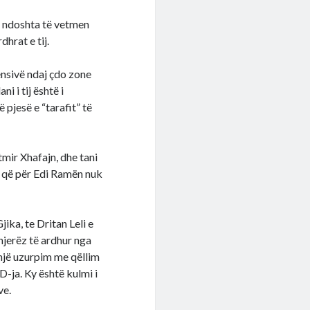
, ndoshta të vetmen
hrat e tij.
ensivë ndaj çdo zone
i i tij është i
 pjesë e “tarafit” të
mir Xhafajn, dhe tani
or që për Edi Ramën nuk
jika, te Dritan Leli e
jerëz të ardhur nga
 një uzurpim me qëllim
D-ja. Ky është kulmi i
ve.