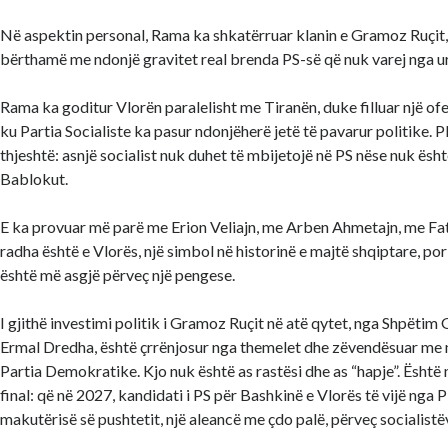
Në aspektin personal, Rama ka shkatërruar klanin e Gramoz Ruçit
bërthamë me ndonjë gravitet real brenda PS-së që nuk varej nga urd
Rama ka goditur Vlorën paralelisht me Tiranën, duke filluar një of
ku Partia Socialiste ka pasur ndonjëherë jetë të pavarur politike. Plan
thjeshtë: asnjë socialist nuk duhet të mbijetojë në PS nëse nuk është
Bablokut.
E ka provuar më parë me Erion Veliajn, me Arben Ahmetajn, me Fat
radha është e Vlorës, një simbol në historinë e majtë shqiptare, p
është më asgjë përveç një pengese.
I gjithë investimi politik i Gramoz Ruçit në atë qytet, nga Shpëtim G
Ermal Dredha, është çrrënjosur nga themelet dhe zëvendësuar me n
Partia Demokratike. Kjo nuk është as rastësi dhe as “hapje”. Është
final: që në 2027, kandidati i PS për Bashkinë e Vlorës të vijë nga P
makutërisë së pushtetit, një aleancë me çdo palë, përveç socialistë