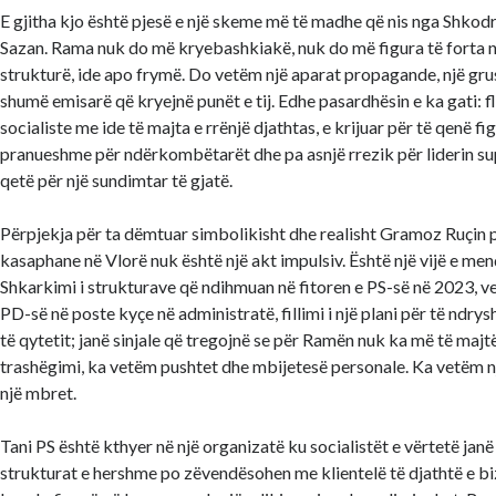
E gjitha kjo është pjesë e një skeme më të madhe që nis nga Shko
Sazan. Rama nuk do më kryebashkiakë, nuk do më figura të forta n
strukturë, ide apo frymë. Do vetëm një aparat propagande, një gru
shumë emisarë që kryejnë punët e tij. Edhe pasardhësin e ka gati: fl
socialiste me ide të majta e rrënjë djathtas, e krijuar për të qenë fig
pranueshme për ndërkombëtarët dhe pa asnjë rrezik për liderin sup
qetë për një sundimtar të gjatë.
Përpjekja për ta dëmtuar simbolikisht dhe realisht Gramoz Ruçin
kasaphane në Vlorë nuk është një akt impulsiv. Është një vijë e me
Shkarkimi i strukturave që ndihmuan në fitoren e PS-së në 2023, v
PD-së në poste kyçe në administratë, fillimi i një plani për të ndrysh
të qytetit; janë sinjale që tregojnë se për Ramën nuk ka më të majt
trashëgimi, ka vetëm pushtet dhe mbijetesë personale. Ka vetëm n
një mbret.
Tani PS është kthyer në një organizatë ku socialistët e vërtetë janë
strukturat e hershme po zëvendësohen me klientelë të djathtë e b