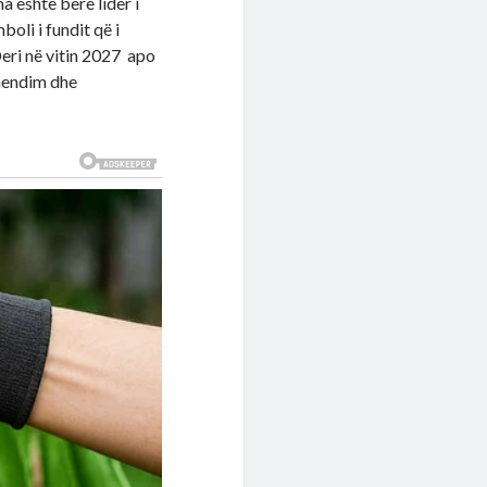
a është bërë lider i
boli i fundit që i
Deri në vitin 2027 apo
 mendim dhe