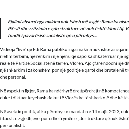
Fjalimi absurd nga makina nuk fsheh më asgjë: Rama ka nisur 
PS-së dhe rrëzimin e çdo strukture që nuk është klon i tij. Vl
fundit i pavarësisë socialiste që u përmbys…
Videoja “live” që Edi Rama publikoi nga makina nuk ishte as sqarim, 
rrëfim tërbimi, një rënkim i një njeriu që sapo ka shkatërruar një ng
reale të Partisë Socialiste në terren, Vlorën. Ajo çfarë ndodhi një d
një shkarkim i zakonshëm, por një goditje e qartë dhe brutale në tre 
dhe personal.
Në aspektin ligjor, Rama ka ndërhyrë drejtpërdrejt në kompetenca
duke i diktuar kryebashkiakut të Vlorës kë të shkarkojë dhe kë të
Në asektin politik, ai ka përmbysur mandatin e 14 majit 2023, duk
fituesit e zgjedhjeve, por edhe frymën e çdo strukture që nuk është
personalisht.