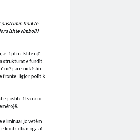
pastrimin final të
ora ishte simboli i
as fjalim. Ishte një
a strukturat e fundit
itë më parë, nuk ishte
fronte: ligjor, politik
t e pushtetit vendor
 emërojë.
e eliminuar jo vetëm
 e kontrolluar nga ai