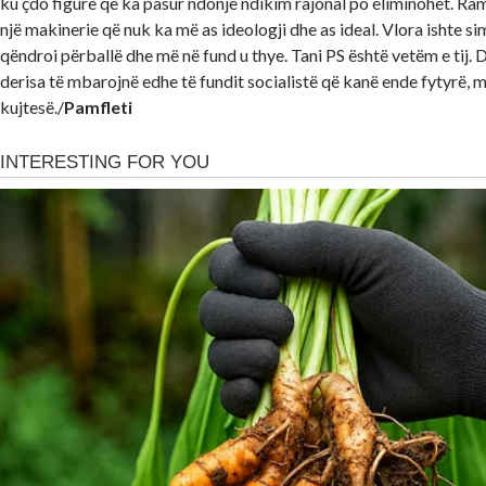
ku çdo figurë që ka pasur ndonjë ndikim rajonal po eliminohet. Ram
një makinerie që nuk ka më as ideologji dhe as ideal. Vlora ishte sim
qëndroi përballë dhe më në fund u thye. Tani PS është vetëm e tij. 
derisa të mbarojnë edhe të fundit socialistë që kanë ende fytyrë,
kujtesë./
Pamfleti