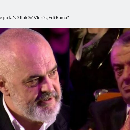
e po ia ‘vë flakën’ Vlorës, Edi Rama?