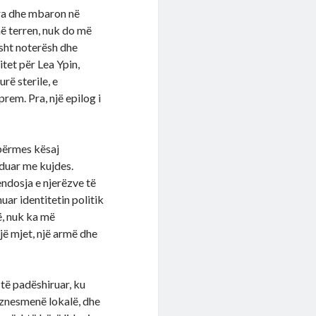
dra dhe mbaron në
ë terren, nuk do më
sht noterësh dhe
itet për Lea Ypin,
urë sterile, e
rem. Pra, një epilog i
 përmes kësaj
nduar me kujdes.
endosja e njerëzve të
uar identitetin politik
ë, nuk ka më
jë mjet, një armë dhe
 të padëshiruar, ku
iznesmenë lokalë, dhe