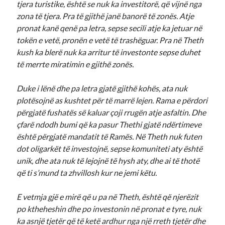
tjera turistike, është se nuk ka investitorë, që vijnë nga
zona të tjera. Pra të gjithë janë banorë të zonës. Atje
pronat kanë qenë pa letra, sepse secili atje ka jetuar në
tokën e vetë, pronën e vetë të trashëguar. Pra në Theth
kush ka blerë nuk ka arritur të investonte sepse duhet
të merrte miratimin e gjithë zonës.
Duke i lënë dhe pa letra gjatë gjithë kohës, ata nuk
plotësojnë as kushtet për të marrë lejen. Rama e përdori
përgjatë fushatës së kaluar çoji rrugën atje asfaltin. Dhe
çfarë ndodh bumi që ka pasur Thethi gjatë ndërtimeve
është përgjatë mandatit të Ramës. Në Theth nuk futen
dot oligarkët të investojnë, sepse komuniteti aty është
unik, dhe ata nuk të lejojnë të hysh aty, dhe ai të thotë
që ti s’mund ta zhvillosh kur ne jemi këtu.
E vetmja gjë e mirë që u pa në Theth, është që njerëzit
po ktheheshin dhe po investonin në pronat e tyre, nuk
ka asnjë tjetër që të ketë ardhur nga një rreth tjetër dhe