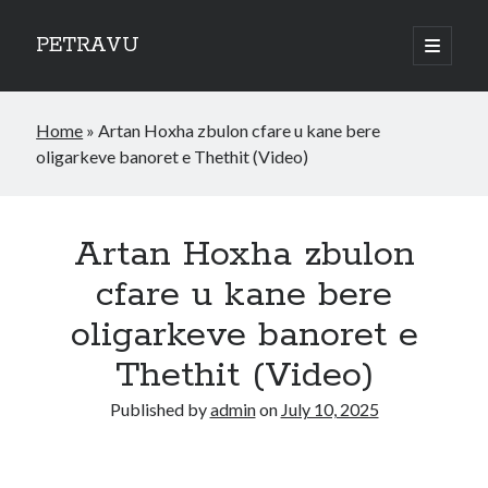
PETRAVU
open
primary
Sidebar
menu
Categories
Home
»
Artan Hoxha zbulon cfare u kane bere
Bank
oligarkeve banoret e Thethit (Video)
Credit Cards
Uncategorized
World
Artan Hoxha zbulon
cfare u kane bere
oligarkeve banoret e
Thethit (Video)
Published by
admin
on
July 10, 2025