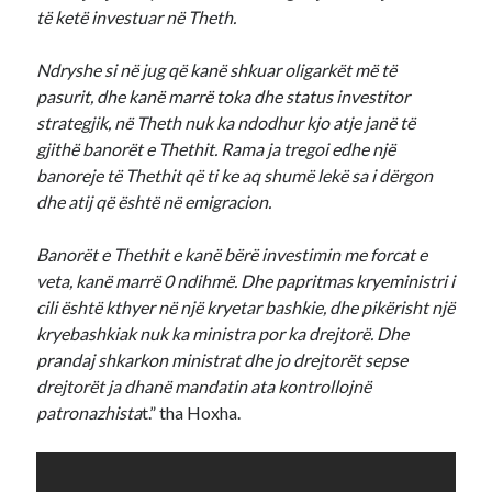
të ketë investuar në Theth.
Ndryshe si në jug që kanë shkuar oligarkët më të
pasurit, dhe kanë marrë toka dhe status investitor
strategjik, në Theth nuk ka ndodhur kjo atje janë të
gjithë banorët e Thethit. Rama ja tregoi edhe një
banoreje të Thethit që ti ke aq shumë lekë sa i dërgon
dhe atij që është në emigracion.
Banorët e Thethit e kanë bërë investimin me forcat e
veta, kanë marrë 0 ndihmë. Dhe papritmas kryeministri i
cili është kthyer në një kryetar bashkie, dhe pikërisht një
kryebashkiak nuk ka ministra por ka drejtorë. Dhe
prandaj shkarkon ministrat dhe jo drejtorët sepse
drejtorët ja dhanë mandatin ata kontrollojnë
patronazhista
t.” tha Hoxha.