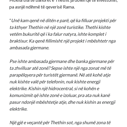
pa asnjë ndihmë të qeverisë Rama.
“
Unë kam qenë në ditën e parë, që ka filluar projekti për
ta kthyer Thethin në një zonë turistike. Thethi kishte
vetëm bukuritë që i ka falur natyra, ishte komplet i
braktisur. Ka qenë fillimisht një projekt i mbështetr nga
ambasada gjermane.
Pse ishte ambasada gjermane dhe banka gjermane për
ta zhvilluar atë zonë? Sepse ishte një nga zonat më të
parapëlqyera për turistët gjermanë. Në atë kohë atje
nuk kishte valë për telefonin, nuk kishte energji
elektrike. Kishin një hidrocentral, si në kohën e
komunizmit që ishte zonë e izoluar, pra ata nuk kanë
pasur ndonjë mbështetje atje, dhe nuk kishin as energji
elektrike.
Një gjë e veçantë për Thethin sot, nga shumë zona të