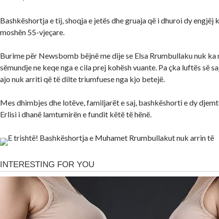
Bashkëshortja e tij, shoqja e jetës dhe gruaja që i dhuroi dy engjëj 
moshën 55-vjeçare.
Burime për Newsbomb bëjnë me dije se Elsa Rrumbullaku nuk ka
sëmundje ne keqe nga e cila prej kohësh vuante. Pa çka luftës së saj
ajo nuk arriti që të dilte triumfuese nga kjo betejë.
Mes dhimbjes dhe lotëve, familjarët e saj, bashkëshorti e dy djemt
Erlisi i dhanë lamtumirën e fundit këtë të hënë.