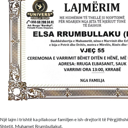
Një lajm i trishtë ka pllakosur familjen e ish-drejtorit të Përgjiths
Shtetit, Muhamet Rrumbullakut.