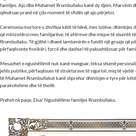
familjes. Ajo dhe Muhamet Rrumbullaku kanë dy djem, Marvinin dhe E
qëndruan pranë në çdo moment të sfidës që ajo përjetoi.
Ceremonia mortore u zhvillua këtë të hënë, mes lotëve, dhimbjes dh
që mbizotëroi mes familjarëve, të afërmve dhe miqve të shumtë të
Rrumbullaku. Të gjithë i dhanë lamtumirën e fundit një gruaje që p
përfaqësonte fisnikëri, forcë dhe dashuri të pakushtëzuar për fami
Mesazhet e ngushëllimit nuk kanë munguar, teksa shumë personalit
jetës publike, përfaqësues të strukturave të sigurisë, miq të vjet
të Muhamet Rrumbullakut kanë shprehur dhimbjen e tyre për këtë
parakohshme dhe të thellë.
Prehsh në paqe, Elsa! Ngushëllime familjes Rrumbullaku.