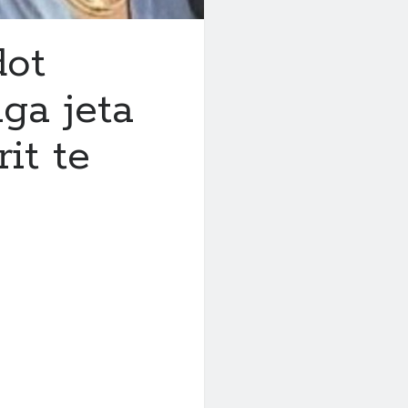
dot
ga jeta
it te