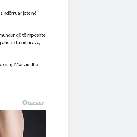
ka ndërruar jetë në
 mundur që të mposhtë
 dhe të familjarëve,
ë e saj, Marvin dhe