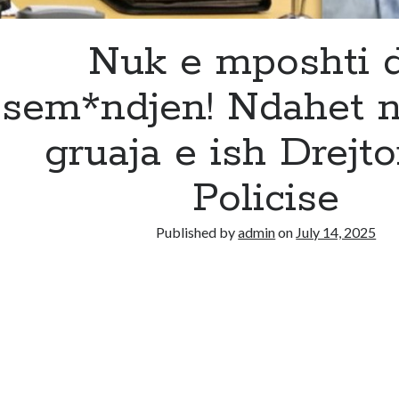
Nuk e mposhti 
sem*ndjen! Ndahet n
gruaja e ish Drejtor
Policise
Published by
admin
on
July 14, 2025