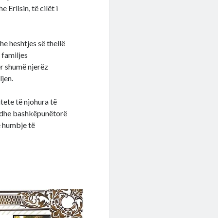
rlisin, të cilët i
e heshtjes së thellë
 familjes
ër shumë njerëz
ljen.
ete të njohura të
ër dhe bashkëpunëtorë
 humbje të