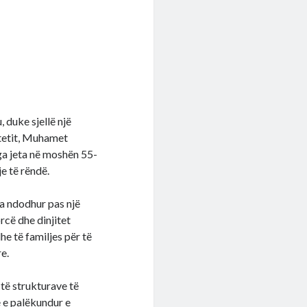
, duke sjellë një
htetit, Muhamet
ga jeta në moshën 55-
e të rëndë.
a ndodhur pas një
rcë dhe dinjitet
he të familjes për të
e.
 të strukturave të
 e palëkundur e