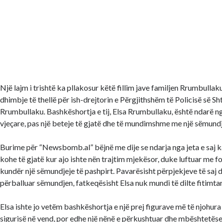
Një lajm i trishtë ka pllakosur këtë fillim jave familjen Rrumbullaku
dhimbje të thellë për ish-drejtorin e Përgjithshëm të Policisë së S
Rrumbullaku. Bashkëshortja e tij, Elsa Rrumbullaku, është ndarë n
vjeçare, pas një beteje të gjatë dhe të mundimshme me një sëmundj
Burime për “Newsbomb.al” bëjnë me dije se ndarja nga jeta e saj k
kohe të gjatë kur ajo ishte nën trajtim mjekësor, duke luftuar me fo
kundër një sëmundjeje të pashpirt. Pavarësisht përpjekjeve të saj d
përballuar sëmundjen, fatkeqësisht Elsa nuk mundi të dilte fitimtar
Elsa ishte jo vetëm bashkëshortja e një prej figurave më të njohura
sigurisë në vend, por edhe një nënë e përkushtuar dhe mbështetëse