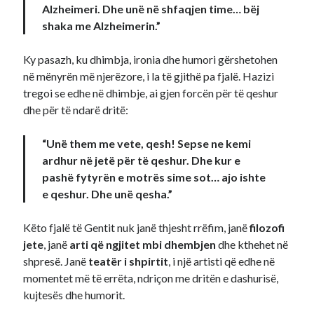
Alzheimeri. Dhe unë në shfaqjen time… bëj
shaka me Alzheimerin.”
Ky pasazh, ku dhimbja, ironia dhe humori gërshetohen
në mënyrën më njerëzore, i la të gjithë pa fjalë. Hazizi
tregoi se edhe në dhimbje, ai gjen forcën për të qeshur
dhe për të ndarë dritë:
“Unë them me vete, qesh! Sepse ne kemi
ardhur në jetë për të qeshur. Dhe kur e
pashë fytyrën e motrës sime sot… ajo ishte
e qeshur. Dhe unë qesha.”
Këto fjalë të Gentit nuk janë thjesht rrëfim, janë
filozofi
jete
, janë
arti që ngjitet mbi dhembjen
dhe kthehet në
shpresë. Janë
teatër i shpirtit
, i një artisti që edhe në
momentet më të errëta, ndriçon me dritën e dashurisë,
kujtesës dhe humorit.