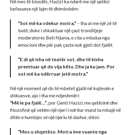
Në mes të bisedës, Hazizi ka ndarë me një qetësi
befasuese një lajm të dhimbshëm:
“Sot më ka vdekur motra,”
– tha ai me një zë të
butë, duke i shkaktuar një çast tronditjeje
moderatores Beti Njuma, e cila u mbulua nga
emocioni dhe për pak çaste nuk gjeti dot fjalët.
“E di që isha në teatër sot, dhe të kisha
premtuar që do vija këtu. Dhe ja ku jam. Por
sot më ka ndërruar jetë motra.”
Në një moment që do të mbetet gjatë në kujtesën e
shikuesve, ajo i tha me ndjeshmëri:
“Më le pa fjalë…”
, por Genti Hazizi, me qetësinë dhe
filozofinë që vetëm një njeri i ndritur mund ta mbajë në
ditën e humbjes së një njeriu të dashur, shtoi:
“Mos u shqetëso. Motra ime vuante nga