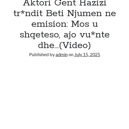
Aktori Gent Hazizi
tr*ndit Beti Njumen ne
emision: Mos u
shqeteso, ajo vu*nte
dhe…(Video)
Published by
admin
on
July 15, 2025