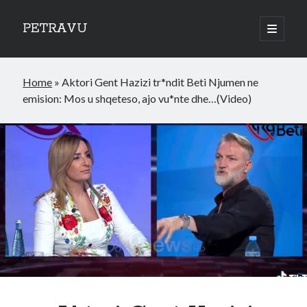
PETRAVU
open
primary
Sidebar
menu
Categories
Home
»
Aktori Gent Hazizi tr*ndit Beti Njumen ne
Bank
emision: Mos u shqeteso, ajo vu*nte dhe…(Video)
Credit Cards
Uncategorized
World