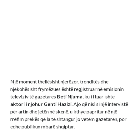
Një moment thellësisht njerëzor, tronditës dhe
njëkohësisht frymëzues është regjistruar në emisionin
televiziv të gazetares
Beti Njuma
, ku i ftuar ishte
aktori i njohur Genti Hazizi
. Ajo që nisi si një intervistë
për artin dhe jetën në skenë, u kthye papritur në një
rrëfim prekës që la të shtangur jo vetëm gazetaren, por
edhe publikun mbarë shqiptar.