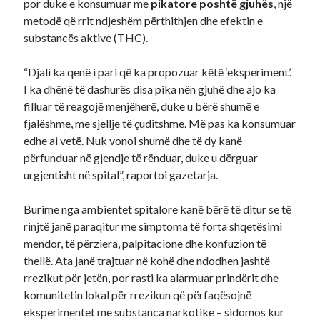
por duke e konsumuar me
pikatore poshtë gjuhës
, një
metodë që rrit ndjeshëm përthithjen dhe efektin e
substancës aktive (THC).
“Djali ka qenë i pari që ka propozuar këtë ‘eksperiment’.
I ka dhënë të dashurës disa pika nën gjuhë dhe ajo ka
filluar të reagojë menjëherë, duke u bërë shumë e
fjalëshme, me sjellje të çuditshme. Më pas ka konsumuar
edhe ai vetë. Nuk vonoi shumë dhe të dy kanë
përfunduar në gjendje të rënduar, duke u dërguar
urgjentisht në spital”, raportoi gazetarja.
Burime nga ambientet spitalore kanë bërë të ditur se të
rinjtë janë paraqitur me simptoma të forta shqetësimi
mendor, të përziera, palpitacione dhe konfuzion të
thellë. Ata janë trajtuar në kohë dhe ndodhen jashtë
rrezikut për jetën, por rasti ka alarmuar prindërit dhe
komunitetin lokal për rrezikun që përfaqësojnë
eksperimentet me substanca narkotike – sidomos kur