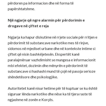
përdoren pa informacion dhe në forma të
papërshtatshme.
Një ngjarje që ngre alarmin për përdorimin e
drogave në çiftet e reja
Ngjarja ka hapur diskutime në rrjete sociale për rritjen e
përdorimit të substancave narkotike mes të rinjve,
sidomos në mjediset urbane dhe në kontekste intime si
çiftet që nisin bashkëjetesën. Ekspertët kanë
paralajmëruar vazhdimisht se mungesa e informacionit
mbi efektet, dozimin dhe mënyrën e përdorimit të
substancave si hashashi mund të çojë në pasoja serioze
shëndetësore dhe psikologjike.
Autoritetet kanë nisur hetime për të kuptuar se ku është
siguruar lënda narkotike dhe nëse ka të tjera raste të
ngjashme në zonën e Korçës.