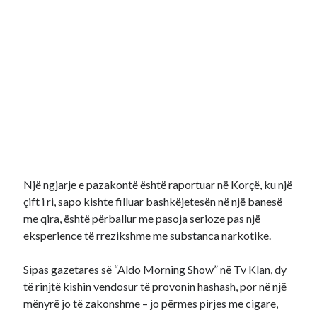
Një ngjarje e pazakontë është raportuar në Korçë, ku një
çift i ri, sapo kishte filluar bashkëjetesën në një banesë
me qira, është përballur me pasoja serioze pas një
eksperience të rrezikshme me substanca narkotike.
Sipas gazetares së “Aldo Morning Show” në Tv Klan, dy
të rinjtë kishin vendosur të provonin hashash, por në një
mënyrë jo të zakonshme – jo përmes pirjes me cigare,