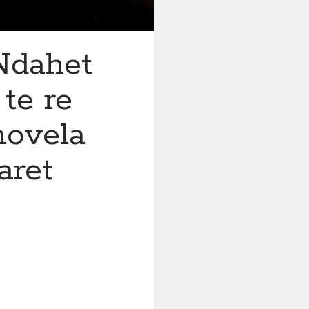
Ndahet
te re
novela
aret