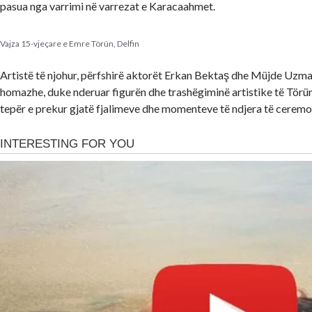
pasua nga varrimi në varrezat e Karacaahmet.
Vajza 15-vjeçare e Emre Törün, Delfin
Artistë të njohur, përfshirë aktorët Erkan Bektaş dhe Müjde Uzma
homazhe, duke nderuar figurën dhe trashëgiminë artistike të Tör
tepër e prekur gjatë fjalimeve dhe momenteve të ndjera të ceremo