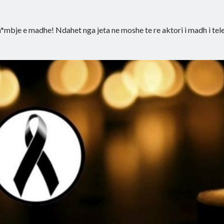
*mbje e madhe! Ndahet nga jeta ne moshe te re aktori i madh i tel