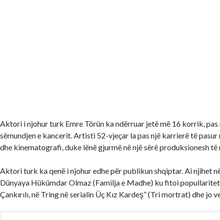
Aktori i njohur turk Emre Törün ka ndërruar jetë më 16 korrik, pas 
sëmundjen e kancerit. Artisti 52-vjeçar la pas një karrierë të pasur 
dhe kinematografi, duke lënë gjurmë në një sërë produksionesh të 
Aktori turk ka qenë i njohur edhe për publikun shqiptar. Ai njihet n
Dünyaya Hükümdar Olmaz (Familja e Madhe) ku fitoi popullaritet
Çankırılı, në Tring në serialin Üç Kız Kardeş” (Tri mortrat) dhe jo 