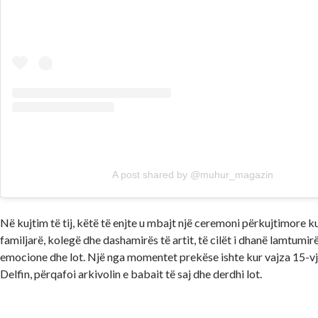
A post shared by @muhur_magazin
Në kujtim të tij, këtë të enjte u mbajt një ceremoni përkujtimore 
familjarë, kolegë dhe dashamirës të artit, të cilët i dhanë lamtumir
emocione dhe lot. Një nga momentet prekëse ishte kur vajza 15-v
Delfin, përqafoi arkivolin e babait të saj dhe derdhi lot.