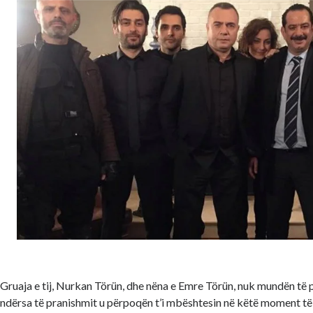
Gruaja e tij, Nurkan Törün, dhe nëna e Emre Törün, nuk mundën të
ndërsa të pranishmit u përpoqën t’i mbështesin në këtë moment të