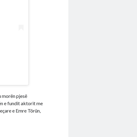
ku morën pjesë
ën e fundit aktorit me
jeçare e Emre Törün,