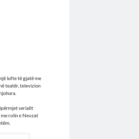
një lufte të gjatë me
në teatër, televizion
njohura.
ëpërmjet serialit
 me rolin e Nevzat
vetëm.