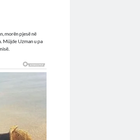
n, morën pjesë në
ün. Müjde Uzman u pa
nisë.