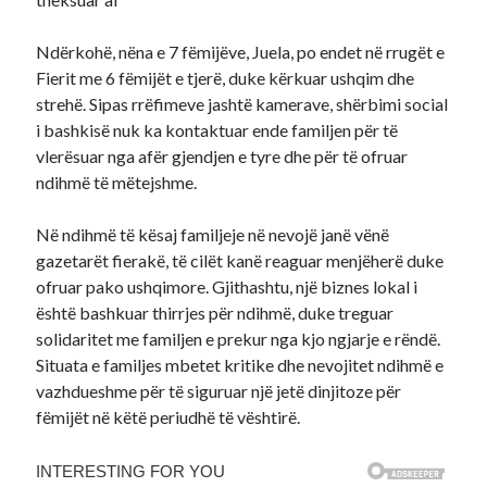
Ndërkohë, nëna e 7 fëmijëve, Juela, po endet në rrugët e
Fierit me 6 fëmijët e tjerë, duke kërkuar ushqim dhe
strehë. Sipas rrëfimeve jashtë kamerave, shërbimi social
i bashkisë nuk ka kontaktuar ende familjen për të
vlerësuar nga afër gjendjen e tyre dhe për të ofruar
ndihmë të mëtejshme.
Në ndihmë të kësaj familjeje në nevojë janë vënë
gazetarët fierakë, të cilët kanë reaguar menjëherë duke
ofruar pako ushqimore. Gjithashtu, një biznes lokal i
është bashkuar thirrjes për ndihmë, duke treguar
solidaritet me familjen e prekur nga kjo ngjarje e rëndë.
Situata e familjes mbetet kritike dhe nevojitet ndihmë e
vazhdueshme për të siguruar një jetë dinjitoze për
fëmijët në këtë periudhë të vështirë.