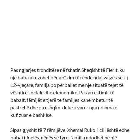
Pas ngjarjes tronditëse në fshatin Sheqisht të Fierit, ku
një baba akuzohet për ab*zim të rëndë ndaj vajzës së tij
12-vjeçare, familja po përballet me një situatë tejet të
vështirë sociale dhe ekonomike. Pas arrestimit të
babait, fëmijët e tjerë të familjes kanë mbetur të
pastrehë dhe pa ushqim, duke u varur nga ndihma e
kufizuar e bashkisë.
Sipas gjyshit të 7 fëmijëve, Xhemal Ruko, i cili është edhe
babai i Juelës, nënës së tyre, familja ndodhet në një