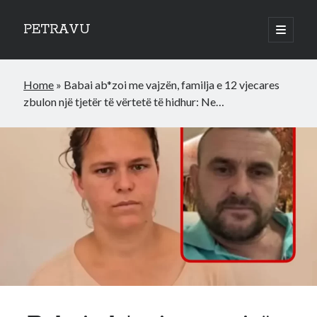
PETRAVU
open
primary
Sidebar
menu
Categories
Home
»
Babai ab*zoi me vajzën, familja e 12 vjecares
Bank
zbulon një tjetër të vërtetë të hidhur: Ne…
Credit Cards
Uncategorized
World