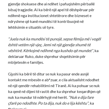
gjendje shokuese dhe ai ndihet i pafuqishëm përballë
kësaj tragjedie. Ai ka bërë një apel të dëshpëruar për
ndihmë nga institucionet shtetërore dhe bizneset e
ndryshme që kanë mundësi të kontribuojnë në
lehtësimin e situatës së tyre.
“Juela nuk ka mundësi të punojë, sepse fëmija më i vogël
është vetëm një vjeç. Jemi në një gjendje shumë të
vështirë. Kërkojmë ndihmë nga kushdo që mundet”
, ka
deklaruar Ruko, duke shprehur shqetësimin për
mbijetesën e familjes.
Gjyshi ka bërë të ditur se nuk ka pasur ende asnjë
kontakt me mbesën e ab*zuar, e cila aktualisht ndodhet
në një qendër rehabilitimi në Tiranë. Ai ka pohuar se nuk
ka qenë në dijeni të rastit dhe ka shprehur keqardhjen që
nuk ka mundur të ndërhyjë më herët.
“Nuk e dija fare
çfarë po ndodhte. Po ta dija, nuk do e lija kështu”
, ka
theksuar ai