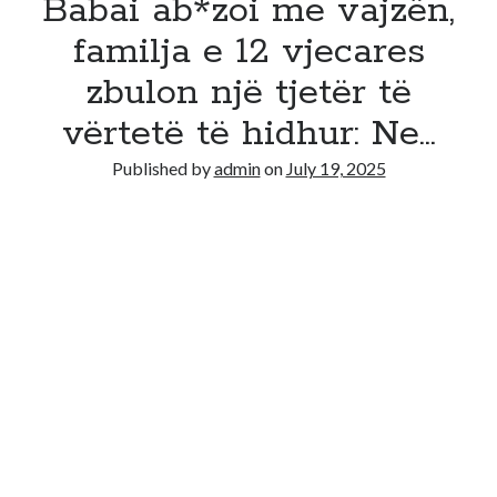
Babai ab*zoi me vajzën,
familja e 12 vjecares
zbulon një tjetër të
vërtetë të hidhur: Ne…
Published by
admin
on
July 19, 2025