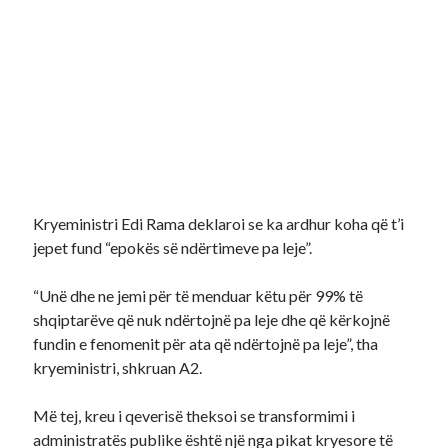
Kryeministri Edi Rama deklaroi se ka ardhur koha që t’i
jepet fund “epokës së ndërtimeve pa leje”.
“Unë dhe ne jemi për të menduar këtu për 99% të
shqiptarëve që nuk ndërtojnë pa leje dhe që kërkojnë
fundin e fenomenit për ata që ndërtojnë pa leje”, tha
kryeministri, shkruan A2.
Më tej, kreu i qeverisë theksoi se transformimi i
administratës publike është një nga pikat kryesore të