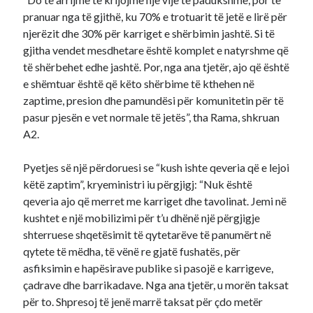
pranuar nga të gjithë, ku 70% e trotuarit të jetë e lirë për
njerëzit dhe 30% për karriget e shërbimin jashtë. Si të
gjitha vendet mesdhetare është komplet e natyrshme që
të shërbehet edhe jashtë. Por, nga ana tjetër, ajo që është
e shëmtuar është që këto shërbime të kthehen në
zaptime, presion dhe pamundësi për komunitetin për të
pasur pjesën e vet normale të jetës”, tha Rama, shkruan
A2.
Pyetjes së një përdoruesi se “kush ishte qeveria që e lejoi
këtë zaptim”, kryeministri iu përgjigj: “Nuk është
qeveria ajo që merret me karriget dhe tavolinat. Jemi në
kushtet e një mobilizimi për t’u dhënë një përgjigje
shterruese shqetësimit të qytetarëve të panumërt në
qytete të mëdha, të vënë re gjatë fushatës, për
asfiksimin e hapësirave publike si pasojë e karrigeve,
çadrave dhe barrikadave. Nga ana tjetër, u morën taksat
për to. Shpresoj të jenë marrë taksat për çdo metër