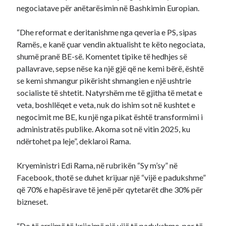
negociatave për anëtarësimin në Bashkimin Europian.
“Dhe reformat e deritanishme nga qeveria e PS, sipas
Ramës, e kanë çuar vendin aktualisht te këto negociata,
shumë pranë BE-së. Komentet tipike të hedhjes së
pallavrave, sepse nëse ka një gjë që ne kemi bërë, është
se kemi shmangur pikërisht shmangien e një ushtrie
socialiste të shtetit. Natyrshëm me të gjitha të metat e
veta, boshllëqet e veta, nuk do ishim sot në kushtet e
negocimit me BE, ku një nga pikat është transformimi i
administratës publike. Akoma sot në vitin 2025, ku
ndërtohet pa leje”, deklaroi Rama.
Kryeministri Edi Rama, në rubrikën “Sy m’sy” në
Facebook, thotë se duhet krijuar një “vijë e padukshme”
që 70% e hapësirave të jenë për qytetarët dhe 30% për
bizneset.
“Do të arrijmë të krijojmë një vijë të padukshme, por të