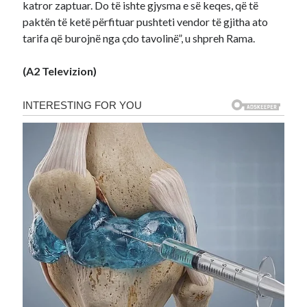
katror zaptuar. Do të ishte gjysma e së keqes, që të
paktën të ketë përfituar pushteti vendor të gjitha ato
tarifa që burojnë nga çdo tavolinë”, u shpreh Rama.
(A2 Televizion)