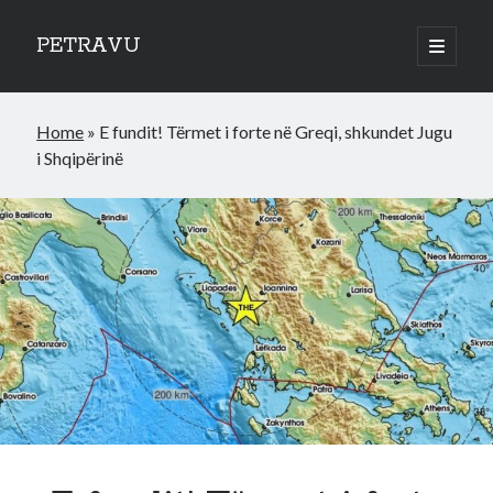
PETRAVU
open
primary
Sidebar
menu
Categories
Home
»
E fundit! Tërmet i forte në Greqi, shkundet Jugu
Bank
i Shqipërinë
Credit Cards
Uncategorized
World