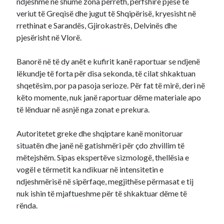
ndjeshme në shumë zona përreth, përfshirë pjesë të
veriut të Greqisë dhe jugut të Shqipërisë, kryesisht në
rrethinat e Sarandës, Gjirokastrës, Delvinës dhe
pjesërisht në Vlorë.
Banorë në të dy anët e kufirit kanë raportuar se ndjenë
lëkundje të forta për disa sekonda, të cilat shkaktuan
shqetësim, por pa pasoja serioze. Për fat të mirë, deri në
këto momente, nuk janë raportuar dëme materiale apo
të lënduar në asnjë nga zonat e prekura.
Autoritetet greke dhe shqiptare kanë monitoruar
situatën dhe janë në gatishmëri për çdo zhvillim të
mëtejshëm. Sipas ekspertëve sizmologë, thellësia e
vogël e tërmetit ka ndikuar në intensitetin e
ndjeshmërisë në sipërfaqe, megjithëse përmasat e tij
nuk ishin të mjaftueshme për të shkaktuar dëme të
rënda.