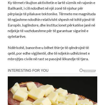
Ky tërmet rikujton aktivitetin e lartë sizmik në rajonin e
Ballkanit, i cili ndodhet në një zonë të njohur për
përplasje të pllakave tektonike. Tërmete me magnituda
të ngjashme ndodhin relativisht shpesh në këtë pjesë të
Europës Juglindore, dhe institucionet përkatëse janë në
ndjekje të vazhdueshme për të garantuar sigurinë e
qytetarëve.
Ndërkohë, banorëve u bëhet thirrje të qëndrojnë të
qetë, por edhe vigjilentë, dhe të ndjekin udhëzimet e
mbrojtjes civile në rast se pasojnë lëkundje të tjera.