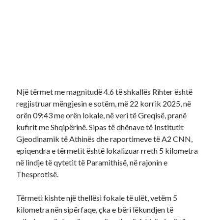
Një tërmet me magnitudë 4.6 të shkallës Rihter është
regjistruar mëngjesin e sotëm, më 22 korrik 2025, në
orën 09:43 me orën lokale, në veri të Greqisë, pranë
kufirit me Shqipërinë. Sipas të dhënave të Institutit
Gjeodinamik të Athinës dhe raportimeve të A2 CNN,
epiqendra e tërmetit është lokalizuar rreth 5 kilometra
në lindje të qytetit të Paramithisë, në rajonin e
Thesprotisë.
Tërmeti kishte një thellësi fokale të ulët, vetëm 5
kilometra nën sipërfaqe, çka e bëri lëkundjen të