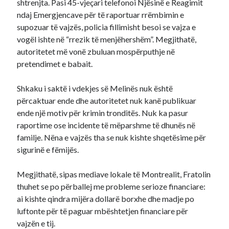
shtrenjta. Pasi 45-vjeçari telefonoi Njësinë e Reagimit
ndaj Emergjencave për të raportuar rrëmbimin e
supozuar të vajzës, policia fillimisht besoi se vajza e
vogël ishte në “rrezik të menjëhershëm”. Megjithatë,
autoritetet më vonë zbuluan mospërputhje në
pretendimet e babait.
Shkaku i saktë i vdekjes së Melinës nuk është
përcaktuar ende dhe autoritetet nuk kanë publikuar
ende një motiv për krimin tronditës. Nuk ka pasur
raportime ose incidente të mëparshme të dhunës në
familje. Nëna e vajzës tha se nuk kishte shqetësime për
sigurinë e fëmijës.
Megjithatë, sipas mediave lokale të Montrealit, Fratolin
thuhet se po përballej me probleme serioze financiare:
ai kishte qindra mijëra dollarë borxhe dhe madje po
luftonte për të paguar mbështetjen financiare për
vajzën e tij.