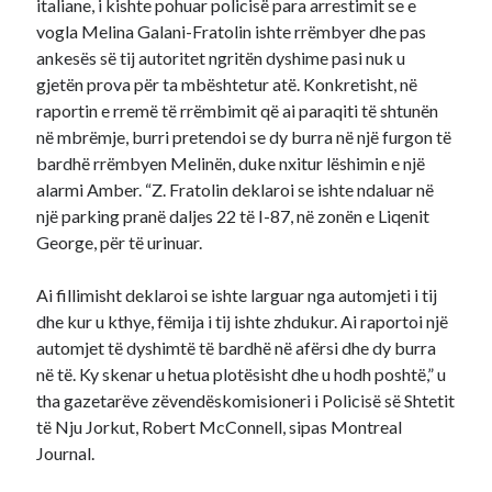
italiane, i kishte pohuar policisë para arrestimit se e
vogla Melina Galani-Fratolin ishte rrëmbyer dhe pas
ankesës së tij autoritet ngritën dyshime pasi nuk u
gjetën prova për ta mbështetur atë. Konkretisht, në
raportin e rremë të rrëmbimit që ai paraqiti të shtunën
në mbrëmje, burri pretendoi se dy burra në një furgon të
bardhë rrëmbyen Melinën, duke nxitur lëshimin e një
alarmi Amber. “Z. Fratolin deklaroi se ishte ndaluar në
një parking pranë daljes 22 të I-87, në zonën e Liqenit
George, për të urinuar.
Ai fillimisht deklaroi se ishte larguar nga automjeti i tij
dhe kur u kthye, fëmija i tij ishte zhdukur. Ai raportoi një
automjet të dyshimtë të bardhë në afërsi dhe dy burra
në të. Ky skenar u hetua plotësisht dhe u hodh poshtë,” u
tha gazetarëve zëvendëskomisioneri i Policisë së Shtetit
të Nju Jorkut, Robert McConnell, sipas Montreal
Journal.