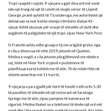
Trupi i pajetë i vajzës 9-vjeçare u gjet disa orë më vonë
nën një trung në ujë të cekët në skajin verior të Liqenit
George, pranë qytetit të Ticonderoga, me autoritetet që
deklaruan se nuk kishte shenja rrëmbimi. Babai 45-
vjeçar është akuzuar për vrasje të shkallës së dytë dhe
asgjësim të paligjshëm të një trupi, sipas New York Post.
Si Fratolin ashtu edhe gruaja e tij me origjinë greke, nga
e cila u divorcua në vitin 2019, jetonin në Quebec.
Melina e vogël, e cila jetonte përgjithmonë me nënën e
saj, ishte në New York si pjesë e pushimeve të
planifikuara prej kohësh me të atin. Të dy mbërritën në
shtetin amerikan më 11 korrik.
9-vjeçarja u pa e gjallë për herë të fundit rreth orës 5:30
të pasdites të shtunën në një restorant në Saratoga
Springs me të atin, sipas pamjeve të kamerave të
sigurisë. Melina thuhet se e telefonoi të ëmën një orë më
vonë dhe i tha se nuk kishte asgjë të pazakontë. Ata ishin