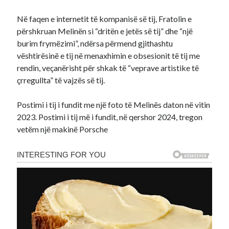
Në faqen e internetit të kompanisë së tij, Fratolin e
përshkruan Melinën si “dritën e jetës së tij” dhe “një
burim frymëzimi”, ndërsa përmend gjithashtu
vështirësinë e tij në menaxhimin e obsesionit të tij me
rendin, veçanërisht për shkak të “veprave artistike të
çrregullta” të vajzës së tij.
Postimi i tij i fundit me një foto të Melinës daton në vitin
2023. Postimi i tij më i fundit, në qershor 2024, tregon
vetëm një makinë Porsche