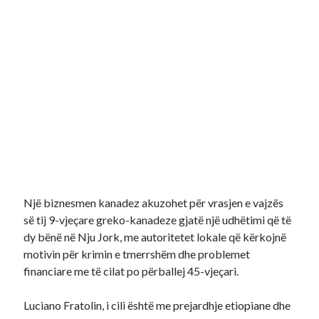
Një biznesmen kanadez akuzohet për vrasjen e vajzës
së tij 9-vjeçare greko-kanadeze gjatë një udhëtimi që të
dy bënë në Nju Jork, me autoritetet lokale që kërkojnë
motivin për krimin e tmerrshëm dhe problemet
financiare me të cilat po përballej 45-vjeçari.
Luciano Fratolin, i cili është me prejardhje etiopiane dhe