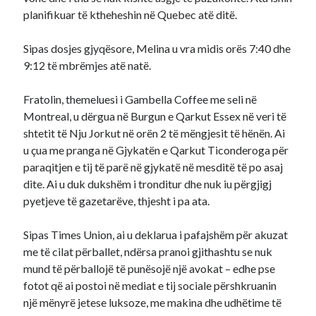
planifikuar të ktheheshin në Quebec atë ditë.
Sipas dosjes gjyqësore, Melina u vra midis orës 7:40 dhe
9:12 të mbrëmjes atë natë.
Fratolin, themeluesi i Gambella Coffee me seli në
Montreal, u dërgua në Burgun e Qarkut Essex në veri të
shtetit të Nju Jorkut në orën 2 të mëngjesit të hënën. Ai
u çua me pranga në Gjykatën e Qarkut Ticonderoga për
paraqitjen e tij të parë në gjykatë në mesditë të po asaj
dite. Ai u duk dukshëm i tronditur dhe nuk iu përgjigj
pyetjeve të gazetarëve, thjesht i pa ata.
Sipas Times Union, ai u deklarua i pafajshëm për akuzat
me të cilat përballet, ndërsa pranoi gjithashtu se nuk
mund të përballojë të punësojë një avokat – edhe pse
fotot që ai postoi në mediat e tij sociale përshkruanin
një mënyrë jetese luksoze, me makina dhe udhëtime të