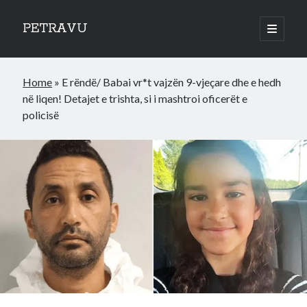
PETRAVU
open
primary
Sidebar
menu
Categories
Home
»
E rëndë/ Babai vr*t vajzën 9-vjeçare dhe e hedh
Bank
në liqen! Detajet e trishta, si i mashtroi oficerët e
Credit Cards
policisë
Uncategorized
World